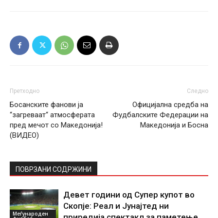
Претходно
Следно
Босанските фанови ја
Официјална средба на
“загреваат“ атмосферата
Фудбалските Федерации на
пред мечот со Македонија!
Македонија и Босна
(ВИДЕО)
ПОВРЗАНИ СОДРЖИНИ
Девет години од Супер купот во
Скопје: Реал и Јунајтед ни
Меѓународен
приредија спектакл за паметење