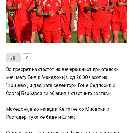
0
Во пресрет на стартот на вечерашниот пријателски
меч меѓу БиХ и Македонија, од 20:30 часот на
“Кошево“, и двајцата селектори Гоце Седлоски и
Сергеј Барбарез ги објавивја стартните состави.
Македонија во нападпт ќе тргне со Миовски и
Растодер, тука ќе биде и Елмас.
Седлоски му дава шанса на Јанкулов во стартниот