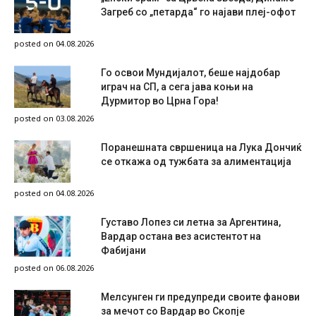
Загреб со „петарда“ го најави плеј-офот
posted on 04.08.2026
Го освои Мундијалот, беше најдобар
играч на СП, а сега јава коњи на
Дурмитор во Црна Гора!
posted on 03.08.2026
Поранешната свршеница на Лука Дончиќ
се откажа од тужбата за алиментација
posted on 04.08.2026
Густаво Лопез си летна за Аргентина,
Вардар остана вез асистентот на
Фабијани
posted on 06.08.2026
Мелсунген ги предупреди своите фанови
за мечот со Вардар во Скопје