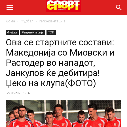
Дома
Фудбал
Репрезентација
Фудбал
Репрезентација
ТОП
Ова се стартните состави:
Македонија со Миовски и
Растодер во нападот,
Јанкулов ќе дебитира!
Џеко на клупа(ФОТО)
29.05.2026 19:32