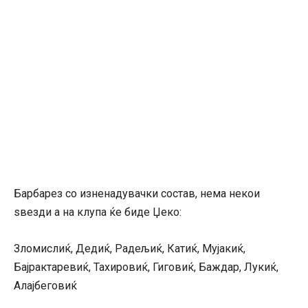
Барбарез со изненадувачки состав, нема некои
ѕвезди а на клупа ќе биде Џеко:
Зломислиќ, Дедиќ, Радељиќ, Катиќ, Мујакиќ,
Бајрактаревиќ, Тахировиќ, Гиговиќ, Баждар, Лукиќ,
Алајбеговиќ