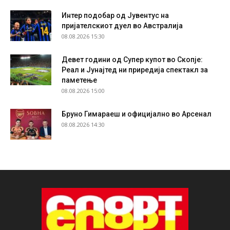
Интер подобар од Јувентус на
пријателскиот дуел во Австралија
08.08.2026 15:30
Девет години од Супер купот во Скопје:
Реал и Јунајтед ни приредија спектакл за
паметење
08.08.2026 15:00
Бруно Гимараеш и официјално во Арсенал
08.08.2026 14:30