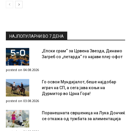
НАЈПОПУЛАРНИ ВО 7 ДЕНА
„Епски срам“ за Црвена Звезда, Динамо
Загреб со „петарда“ го најави плеј-офот
posted on 04.08.2026
Го освои Мундијалот, беше најдобар
играч на СП, а сега јава коњи на
Дурмитор во Црна Гора!
posted on 03.08.2026
Поранешната свршеница на Лука Дончиќ
се откажа од тужбата за алиментација