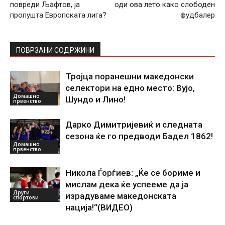
повреди Љафтов, ја
оди ова лето како слободен
пропушта Европската лига?
фудбалер
ПОВРЗАНИ СОДРЖИНИ
Тројца поранешни македонски
селектори на едно место: Вујо,
Домашно
Шундо и Лино!
првенство
Дарко Димитријевиќ и следната
сезона ќе го предводи Бадел 1862!
Домашно
првенство
Никола Ѓорѓиев: „Ќе се бориме и
мислам дека ќе успееме да ја
Други
израдуваме македонската
спортови
нација!“(ВИДЕО)