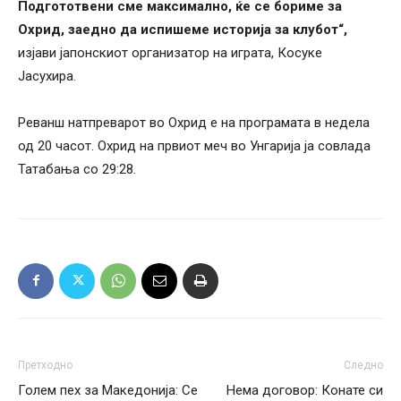
Подгототвени сме максимално, ќе се бориме за
Охрид, заедно да испишеме историја за клубот“,
изјави јапонскиот организатор на играта, Косуке
Јасухира.
Реванш натпреварот во Охрид е на програмата в недела
од 20 часот. Охрид на првиот меч во Унгарија ја совлада
Татабања со 29:28.
Претходно
Следно
Голем пех за Македонија: Се
Нема договор: Конате си