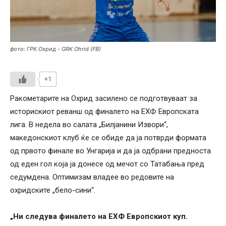
фото: ГРК Охрид - GRK Ohrid (FB)
+1
Ракометарите на Охрид засилено се подготвуваат за
историскиот реванш од финалето на ЕХФ Европската
лига. В недела во салата „Билјанини Извори“,
македонскиот клуб ќе се обиде да ја потврди формата
од првото финале во Унгарија и да ја одбрани предноста
од еден гол која ја донесе од мечот со Татабања пред
седумдена. Оптимизам владее во редовите на
охридските „бело-сини“.
„Ни следува финалето на ЕХФ Европскиот куп.