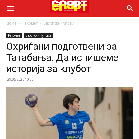
Дома
Ракомет
Европски купови
Ракомет
Европски купови
Охриѓани подготвени за
Татабања: Да испишеме
историја за клубот
29.05.2026 10:00