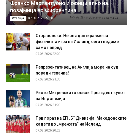
Франко Мастантуоно и официјално на
позајмица во Фиорентина
07.08.2026 22:30
Италија
Стојановски: Не се адаптиравме на
физичката игра на Исланд, сега гледаме
само напред
07.08.2026 22:09
Репрезентативец на Англија мора на суд,
поради тепачка!
07.08.2026 21:30
Ристо Митревски го освои Президент купот
на Индонезија
07.08.2026 21:00
Прв пораз на ЕП „Б“ Дивизија: Македонските
кадети во „мрежата“ на Исланд
07.08.2026 20:28