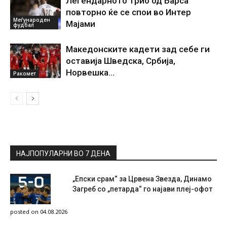
Легендарното трио од Барса
повторно ќе се спои во Интер
Меѓународен
Мајами
фудбал
Македонските кадети зад себе ги
оставија Шведска, Србија,
Норвешка…
Ракомет
НАЈПОПУЛАРНИ ВО 7 ДЕНА
„Епски срам“ за Црвена Звезда, Динамо
Загреб со „петарда“ го најави плеј-офот
posted on 04.08.2026