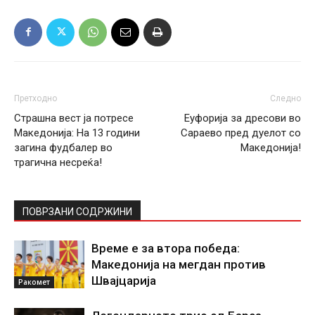
Претходно
Следно
Страшна вест ја потресе
Еуфорија за дресови во
Македонија: На 13 години
Сараево пред дуелот со
загина фудбалер во
Македонија!
трагична несреќа!
ПОВРЗАНИ СОДРЖИНИ
Време е за втора победа:
Македонија на мегдан против
Швајцарија
Ракомет