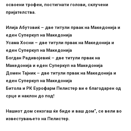
освоени трофеи, постигнати голови, склучени
пријателства.
Илија Абутовиќ – две титули првак на Македонија и
еден Суперкуп на Македонија
Усама Хосни – две титули првак на Македонија и
еден Суперкуп на Македонија
Богдан Радивојевиќ – две титули првак на
Македонија и еден Суперкуп на Македонија
Домен Тајник – две титули првак на Македонија и
еден Суперкуп на Македонија
Битола и РК Еурофарм Пелистер ви е благодарен од
срце и наклон до под!
Нашиот дом секогаш ќе биде и ваш дом“, се вели во
известувањето на Пелистер.