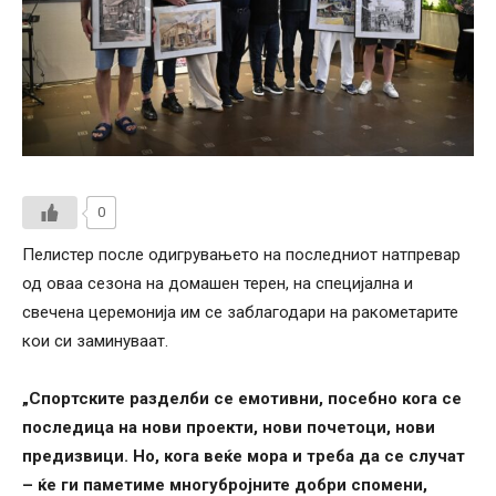
0
Пелистер после одигрувањето на последниот натпревар
од оваа сезона на домашен терен, на специјална и
свечена церемонија им се заблагодари на ракометарите
кои си заминуваат.
„Спортските разделби се емотивни, посебно кога се
последица на нови проекти, нови почетоци, нови
предизвици. Но, кога веќе мора и треба да се случат
– ќе ги паметиме многубројните добри спомени,