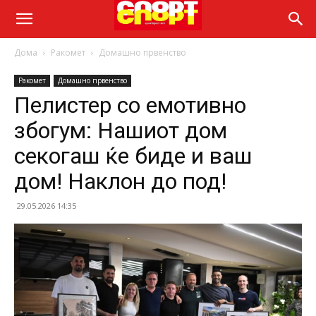
Дома
Ракомет
Домашно првенство
Ракомет
Домашно првенство
Пелистер со емотивно
збогум: Нашиот дом
секогаш ќе биде и ваш
дом! Наклон до под!
29.05.2026 14:35