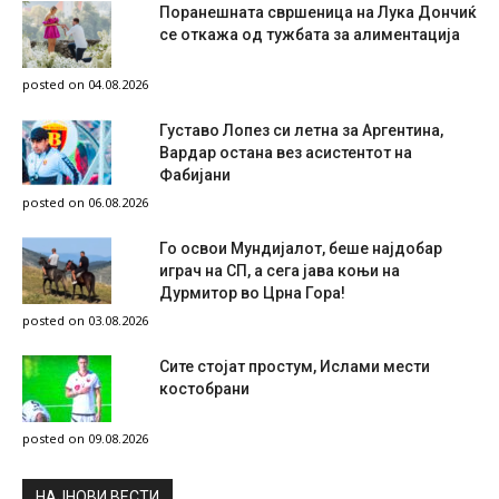
Поранешната свршеница на Лука Дончиќ
се откажа од тужбата за алиментација
posted on 04.08.2026
Густаво Лопез си летна за Аргентина,
Вардар остана вез асистентот на
Фабијани
posted on 06.08.2026
Го освои Мундијалот, беше најдобар
играч на СП, а сега јава коњи на
Дурмитор во Црна Гора!
posted on 03.08.2026
Сите стојат простум, Ислами мести
костобрани
posted on 09.08.2026
НAЈНОВИ ВЕСТИ