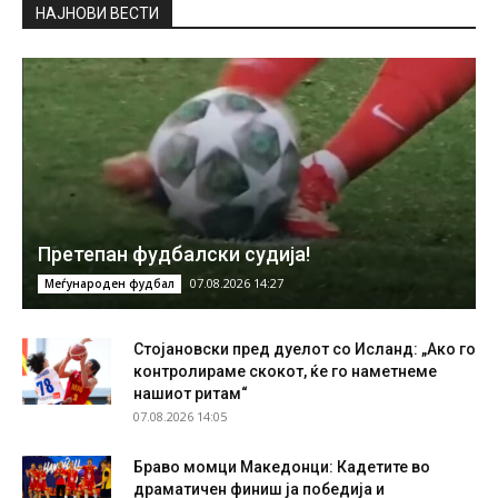
НAЈНОВИ ВЕСТИ
Претепан фудбалски судија!
07.08.2026 14:27
Меѓународен фудбал
Стојановски пред дуелот со Исланд: „Ако го
контролираме скокот, ќе го наметнеме
нашиот ритам“
07.08.2026 14:05
Браво момци Македонци: Кадетите во
драматичен финиш ја победија и