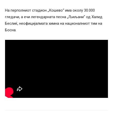
На перполниот стадион „Кошево“ има околу 30.000
гледачи, а ечи легендарната песна „Љиљани“ од Халид
Беслиќ, неофицијалмата химна на националниот тим на
Босна.