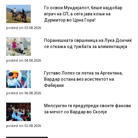
Го освои Мундијалот, беше најдобар
играч на СП, а сега јава коњи на
Дурмитор во Црна Гора!
posted on 03.08.2026
Поранешната свршеница на Лука Дончиќ
се откажа од тужбата за алиментација
posted on 04.08.2026
Густаво Лопез си летна за Аргентина,
Вардар остана вез асистентот на
Фабијани
posted on 06.08.2026
Мелсунген ги предупреди своите фанови
за мечот со Вардар во Скопје
posted on 02.08.2026