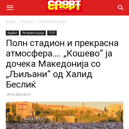
Дома
Фудбал
Репрезентација
Фудбал
Репрезентација
ТОП
Полн стадион и прекрасна
атмосфера…. „Кошево“ ја
дочека Македонија со
„Љиљани“ од Халид
Беслиќ
29.05.2026 20:21