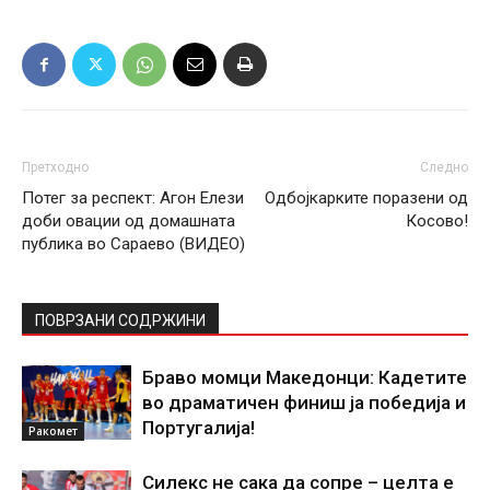
Претходно
Следно
Потег за респект: Агон Елези
Одбојкарките поразени од
доби овации од домашната
Косово!
публика во Сараево (ВИДЕО)
ПОВРЗАНИ СОДРЖИНИ
Браво момци Македонци: Кадетите
во драматичен финиш ја победија и
Португалија!
Ракомет
Силекс не сака да сопре – целта е