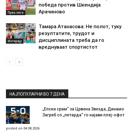
победа против Шкендија
Арачиново
Прва лига
Тамара Атанасова: Не полот, туку
резултатите, трудот и
дисциплината треба да го
Интервју
вреднуваат спортистот
НАЈПОПУЛАРНИ ВО 7 ДЕНА
„Епски срам“ за Црвена Звезда, Динамо
Загреб со „петарда“ го најави плеј-офот
posted on 04.08.2026