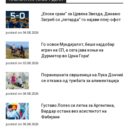
„Епски срам“ за Црвена Звезда, Динамо
Загреб со „петарда“ го најави плеј-офот
posted on 04.08.2026
Го освои Мундијалот, беше најдобар
играч на СП, а сега јава коњи на
Дурмитор во Црна Гора!
posted on 03.08.2026
Поранешната свршеница на Лука Дончиќ
се откажа од тужбата за алиментација
posted on 04.08.2026
Густаво Лопез си летна за Аргентина,
Вардар остана вез асистентот на
Фабијани
posted on 06.08.2026