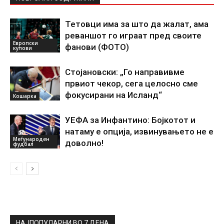
Тетовци има за што да жалат, ама
реваншот го играат пред своите
Европски
фанови (ФОТО)
купови
Стојановски: „Го направивме
првиот чекор, сега целосно сме
фокусирани на Исланд“
Кошарка
УЕФА за Инфантино: Бојкотот и
натаму е опција, извинувањето не е
Меѓународен
доволно!
фудбал
НАЈПОПУЛАРНИ ВО 7 ДЕНА