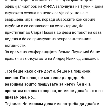
официјалниот рок на ФИФА започнува на 1 јуни и дека
клупската сезона во некои земји сè уште не е
завршена, играчите, поради обврските кон своите
клубови и со согласност на селекторите, ќе
пристигнат во Стара Пазова во фази во текот на оваа
недела и ќе се приклучат на репрезентативните
активности.
За време на конференцијата, Вељко Пауновиќ беше
прашан и за отсуството на Андреј Илиќ од списокот:
Тој беше како сите други, беше на поширок
„
список. Поточно, не можеше да дојде. Не
разбирам зошто прашувате за него? Ќе ви ја
прочитам неговата порака, не ми се допаѓа што го
правам ова, но…
Тој вели: Не мислам дека има потреба да доаѓам