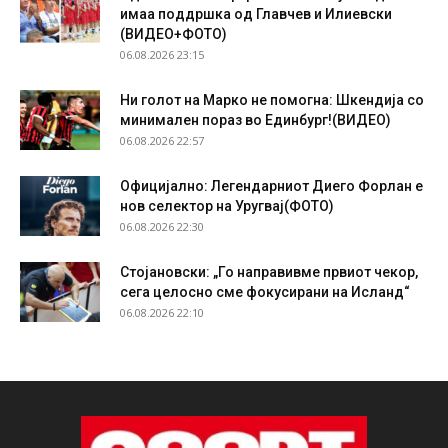
имаа поддршка од Главчев и Илиевски
(ВИДЕО+ФОТО)
06.08.2026 23:15
Ни голот на Марко не помогна: Шкендија со
минимален пораз во Единбург!(ВИДЕО)
06.08.2026 22:57
Официјално: Легендарниот Диего Форлан е
нов селектор на Уругвај(ФОТО)
06.08.2026 22:30
Стојановски: „Го направивме првиот чекор,
сега целосно сме фокусирани на Исланд“
06.08.2026 22:10