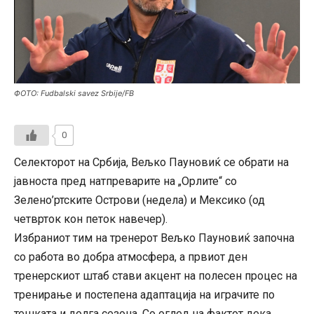
ФОТО: Fudbalski savez Srbije/FB
0
Селекторот на Србија, Вељко Пауновиќ се обрати на
јавноста пред натпреварите на „Орлите“ со
Зелено’ртските Острови (недела) и Мексико (од
четврток кон петок навечер).
Избраниот тим на тренерот Вељко Пауновиќ започна
со работа во добра атмосфера, а првиот ден
тренерскиот штаб стави акцент на полесен процес на
тренирање и постепена адаптација на играчите по
тешката и долга сезона. Со оглед на фактот дека