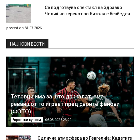
Се подготвува спектакл на Здравко
Чолиќ но теренот во Битола е безбеден
posted on 31.07.2026
НAЈНОВИ ВЕСТИ
Тетовци има за што да жалат, ама
реваншот го играат пред своите фанови
(ФОТО)
06.08.2026 23:22
Европски купови
Одлична атмосфера во Гевгелија: Кадетите