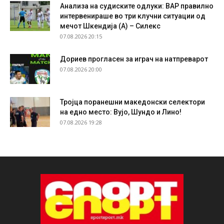
Анализа на судиските одлуки: ВАР правилно
интервенираше во три клучни ситуации од
мечот Шкендија (А) – Силекс
07.08.2026 20:15
Дориев прогласен за играч на натпреварот
07.08.2026 20:00
Тројца поранешни македонски селектори
на едно место: Вујо, Шундо и Лино!
07.08.2026 19:28