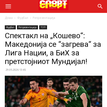
Дома
Фудбал
Репрезентација
Фудбал
Репрезентација
ТОП
Спектакл на „Кошево“:
Македонија се “загрева“ за
Лига Нации, а БиХ за
претстојниот Мундијал!
29.05.2026 13:45