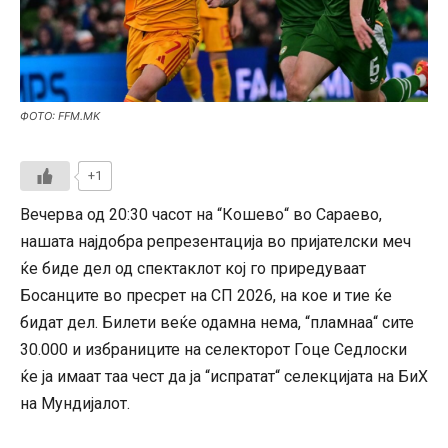
ФОТО: FFM.MK
+1
Вечерва од 20:30 часот на “Кошево“ во Сараево,
нашата најдобра репрезентација во пријателски меч
ќе биде дел од спектаклот кој го приредуваат
Босанците во пресрет на СП 2026, на кое и тие ќе
бидат дел. Билети веќе одамна нема, “пламнаа“ сите
30.000 и избраниците на селекторот Гоце Седлоски
ќе ја имаат таа чест да ја “испратат“ селекцијата на БиХ
на Мундијалот.