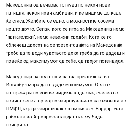
Македонија од вечерва тргнува по некои нови
патишта, некои нови амбиции, и ќе видиме до каде
ќе стаса. Желбите се едно, а можностите сосема
нешто друго. Сепак, кога се игра за Македонија нема
“пријателски“, нема неважни средби. Кога ќе го
облечеш дресот на репрезентацијата на Македонија
треба да те води чувството дека треба да го дадеш и
повеќе од максимумот од себе, од твојот потенцијал.
Македонија на оваа, но и на таа пријателска во
Истанбул мора да го даде максимумот. Ова се
натпревари по кои ќе видиме каде сме, секако со
новиот селектор кој по завршувањето на сезоната во
ПМФЛ, која ја заврши како шампион со Вардар, сега
работата во А-репрезентацијата ќе му биде
приоритет.