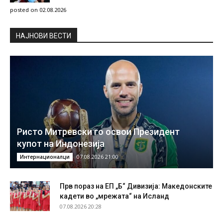
posted on 02.08.2026
НAЈНОВИ ВЕСТИ
Ристо Митревски го освои Президент
купот на Индонезија
07.08.2026 21:00
Интернационалци
Прв пораз на ЕП „Б“ Дивизија: Македонските
кадети во „мрежата“ на Исланд
07.08.2026 20:28