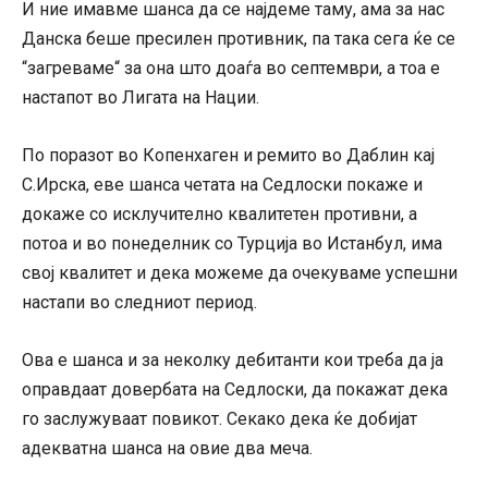
И ние имавме шанса да се најдеме таму, ама за нас
Данска беше пресилен противник, па така сега ќе се
“загреваме“ за она што доаѓа во септември, а тоа е
настапот во Лигата на Нации.
По поразот во Копенхаген и ремито во Даблин кај
С.Ирска, еве шанса четата на Седлоски покаже и
докаже со исклучително квалитетен противни, а
потоа и во понеделник со Турција во Истанбул, има
свој квалитет и дека можеме да очекуваме успешни
настапи во следниот период.
Ова е шанса и за неколку дебитанти кои треба да ја
оправдаат довербата на Седлоски, да покажат дека
го заслужуваат повикот. Секако дека ќе добијат
адекватна шанса на овие два меча.