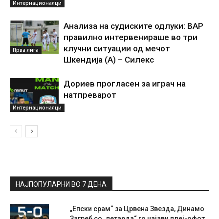
Интернационалци
Анализа на судиските одлуки: ВАР
правилно интервенираше во три
клучни ситуации од мечот
Прва лига
Шкендија (А) – Силекс
Дориев прогласен за играч на
натпреварот
Интернационалци
НАЈПОПУЛАРНИ ВО 7 ДЕНА
„Епски срам“ за Црвена Звезда, Динамо
Загреб со „петарда“ го најави плеј-офот