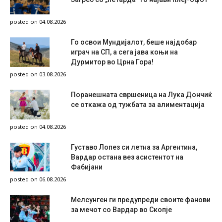
posted on 04.08.2026
Го освои Мундијалот, беше најдобар
играч на СП, а сега јава коњи на
Дурмитор во Црна Гора!
posted on 03.08.2026
Поранешната свршеница на Лука Дончиќ
се откажа од тужбата за алиментација
posted on 04.08.2026
Густаво Лопез си летна за Аргентина,
Вардар остана вез асистентот на
Фабијани
posted on 06.08.2026
Мелсунген ги предупреди своите фанови
за мечот со Вардар во Скопје