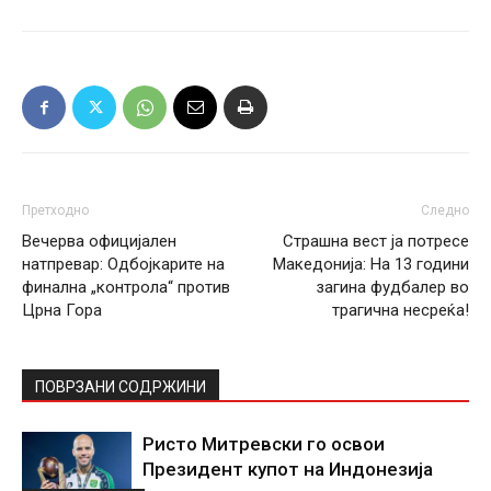
Претходно
Следно
Вечерва официјален
Страшна вест ја потресе
натпревар: Одбојкарите на
Македонија: На 13 години
финална „контрола“ против
загина фудбалер во
Црна Гора
трагична несреќа!
ПОВРЗАНИ СОДРЖИНИ
Ристо Митревски го освои
Президент купот на Индонезија