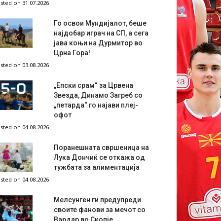
sted on 31.07.2026
Го освои Мундијалот, беше
најдобар играч на СП, а сега
јава коњи на Дурмитор во
Црна Гора!
sted on 03.08.2026
„Епски срам“ за Црвена
Звезда, Динамо Загреб со
„петарда“ го најави плеј-
офот
sted on 04.08.2026
Поранешната свршеница на
Лука Дончиќ се откажа од
тужбата за алиментација
sted on 04.08.2026
Мелсунген ги предупреди
своите фанови за мечот со
Вардар во Скопје