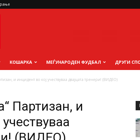
ирање
КОШАРКА
МЕЃУНАРОДЕН ФУДБАЛ
ДРУГИ СП
тизан, и инцидент во кој учествуваа двајцата тренери! (ВИДЕО)
“ Партизан, и
 учествуваа
ри! (ВИДЕО)