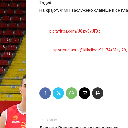
Тадиќ.
На крајот, ФМП заслужено славеше и се пл
pic.twitter.com/JGzV9yJFXc
— sportnadlanu (@klikclick191174)
May 29,
Претходно