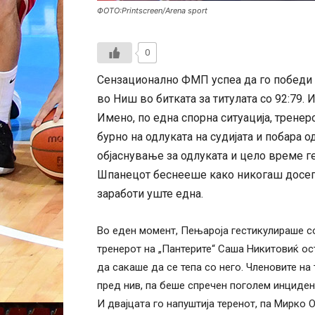
ФОТО:Printscreen/Arena sport
0
Сензационално ФМП успеа да го победи 
во Ниш во битката за титулата со 92:79. 
Имено, по една спорна ситуација, тренер
бурно на одлуката на судијата и побара 
објаснување за одлуката и цело време г
Шпанецот беснееше како никогаш досега
заработи уште една.
Во еден момент, Пењароја гестикулираше со
тренерот на „Пантерите“ Саша Никитовиќ ост
да сакаше да се тепа со него. Членовите на
пред нив, па беше спречен поголем инциден
И двајцата го напуштија теренот, па Мирко