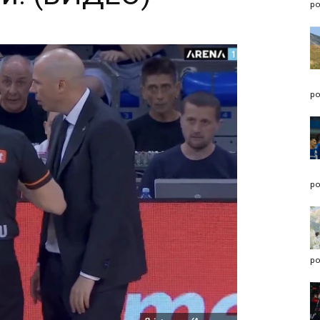
po
po
po
po