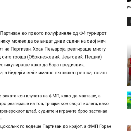
po
Партизан во првото полуфинеле од Ф4 турнирот
Инаку можеа да се видат диви сцени на овој меч.
от на Партизан, Хоан Пењароја, реагираше многу
од сите тројца (Обркнежевиќ, Јевтовиќ, Пешиќ)
естикулираше како да бара предизвик.
, а бидејќи веќе имаше техничка грешка, тогаш
 раката кон клупата на ФМП, како да мавташе, а
ро реагираше на тоа, трчајќи кон својот колега, како
 тренерскиот штаб, судиите и играчите брзо застанаа
т.
 Оцокољиќ го водеше Партизан до крајот, а ФМП Горан