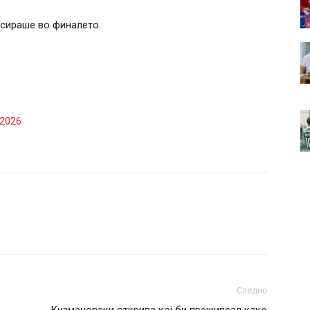
асираше во финалето.
 2026
Следно