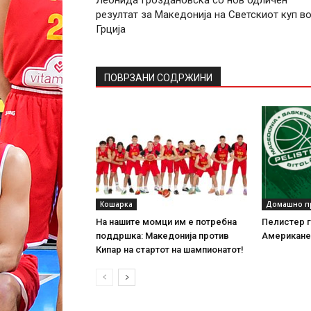
Леонида Гроздановска со нов одличен
резултат за Македонија на Светскиот куп в
Грција
ПОВРЗАНИ СОДРЖИНИ
Кошарка
Домашно п
На нашите момци им е потребна
Пелистер г
поддршка: Македонија против
Американе
Кипар на стартот на шампионатот!