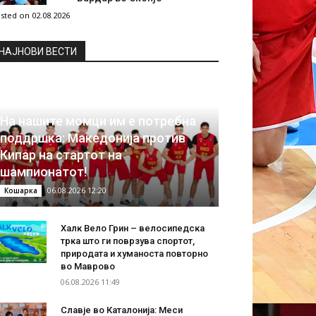
sted on 02.08.2026
НAЈНОВИ ВЕСТИ
На нашите момци им е потребна
поддршка: Македонија против
Кипар на стартот на
шампионатот!
06.08.2026 12:20
Кошарка
Халк Вело Грин – велосипедска
трка што ги поврзува спортот,
природата и хуманоста повторно
во Маврово
06.08.2026 11:49
Славје во Каталонија: Меси