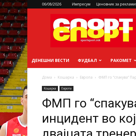
06/08/2026
Импресум
Ценовник за реклам
sportsport.mk
ДЕНЕШНИ ВЕСТИ
ФУДБАЛ
РАКОМЕТ
Дома
Кошарка
Европа
ФМП го “спакува“ Пар
Кошарка
Европа
ФМП го “спакува
инцидент во кој
двајцата трене