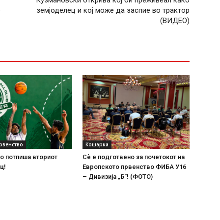
Кузмановски открива кој би преживеал како
о
земјоделец и кој може да заспие во трактор
(ВИДЕО)
рвенство
Кошарка
о потпиша вториот
Сѐ е подготвено за почетокот на
ц!
Европското првенство ФИБА У16
– Дивизија „Б“! (ФОТО)