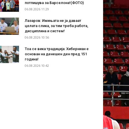
потпишува за Барселона!(ФОТО)
06.08.2026 11:29
Лазаров: Имињата не ја даваат
целата слика, за тим треба работа,
дисциплина и систем!
06.08.2026 10:56
Тоа се вика традиција: Хиберниан е
основан на денешен ден пред 151
година!
06.08.2026 10:42