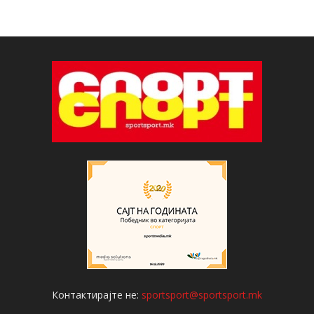
Контактирајте не:
sportsport@sportsport.mk