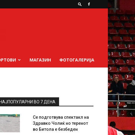
ОРТОВИ
МАГАЗИН
ФОТОГАЛЕРИЈА
НАЈПОПУЛАРНИ ВО 7 ДЕНА
Се подготвува спектакл на
Здравко Чолиќ но теренот
во Битола е безбеден