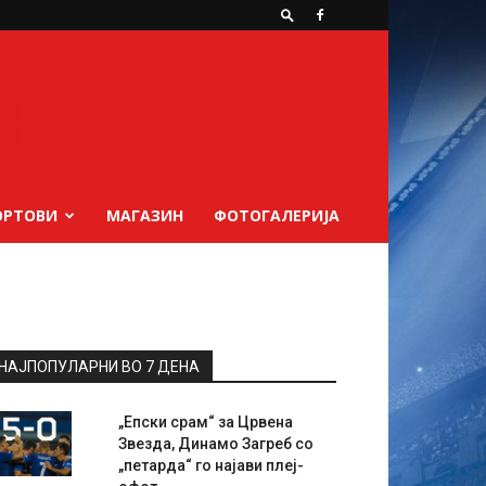
ОРТОВИ
МАГАЗИН
ФОТОГАЛЕРИЈА
НАЈПОПУЛАРНИ ВО 7 ДЕНА
„Епски срам“ за Црвена
Звезда, Динамо Загреб со
„петарда“ го најави плеј-