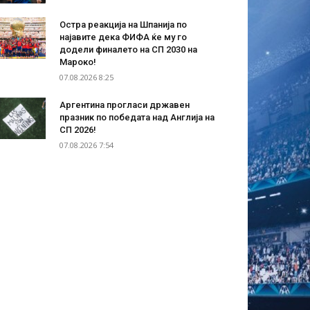
Остра реакција на Шпанија по
најавите дека ФИФА ќе му го
додели финалето на СП 2030 на
Мароко!
07.08.2026 8:25
Аргентина прогласи државен
празник по победата над Англија на
СП 2026!
07.08.2026 7:54