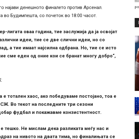
po
го најави денешното финалето против Арсенал.
 во Будимпешта, со почеток во 18:00 часот.
-лигата оваа година, тие заслужија да ја освојат
азлични идеи, тие се две слични идеи, но со
ад, а тие имаат најсилна одбрана. Но, тие се исто
 ние сме еден од оние кои се бранат многу добро“,
:
а е тотален хаос, ако победуваме постојано, тоа е
СЖ. Во текот на последните три сезони
 добар фудбал и покажавме конзистентност.
 е тешко. Не мислам дека разликата меѓу нас и
драз на нивото на двата тима, но финалињата се