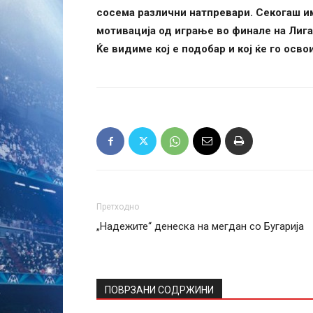
сосема различни натпревари. Секогаш и
мотивација од играње во финале на Лига
Ќе видиме кој е подобар и кој ќе го осв
Претходно
„Надежите“ денеска на мегдан со Бугарија
ПОВРЗАНИ СОДРЖИНИ