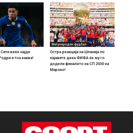
Меѓународен фудбал
Сити веќе најде
Остра реакција на Шпанија по
Родри и тоа каква!
најавите дека ФИФА ќе му го
додели финалето на СП 2030 на
Мароко!