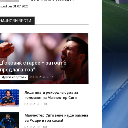
sted on 31.07.2026
НAЈНОВИ ВЕСТИ
„Ѓоковиќ старее – затоа го
предлага тоа“
07.08.2026 9:57
Други спортови
Лидс плати рекордна сума за
голманот на Манчестер Сити
07.08.2026 9:30
Манчестер Сити веќе најде замена
за Родри и тоа каква!
07.08.2026 9:00