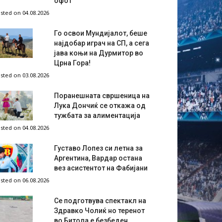
офот
sted on 04.08.2026
Го освои Мундијалот, беше
најдобар играч на СП, а сега
јава коњи на Дурмитор во
Црна Гора!
sted on 03.08.2026
Поранешната свршеница на
Лука Дончиќ се откажа од
тужбата за алиментација
sted on 04.08.2026
Густаво Лопез си летна за
Аргентина, Вардар остана
вез асистентот на Фабијани
sted on 06.08.2026
Се подготвува спектакл на
Здравко Чолиќ но теренот
во Битола е безбеден