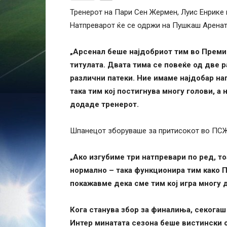
Тренерот на Пари Сен Жермен, Луис Енрике 
Натпреварот ќе се одржи на Пушкаш Арената
„Арсенал беше најдобриот тим во Премиер
титулата. Двата тима се повеќе од две р
различни патеки. Ние имаме најдобар нап
така тим кој постигнува многу голови, а
додаде тренерот.
Шпанецот зборуваше за притисокот во ПСЖ
„Ако изгубиме три натпревари по ред, то
нормално – така функционира тим како П
покажавме дека сме тим кој игра многу
Кога станува збор за финалиња, секогаш
Интер минатата сезона беше вистински о