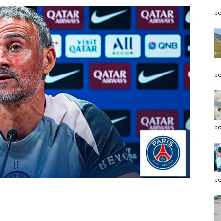
po
po
po
po