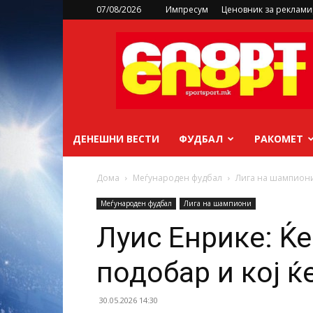
07/08/2026
Импресум
Ценовник за реклам
sportsport.mk
ДЕНЕШНИ ВЕСТИ
ФУДБАЛ
РАКОМЕТ
Дома
Меѓународен фудбал
Лига на шампион
Меѓународен фудбал
Лига на шампиони
Луис Енрике: Ќе
подобар и кој ќ
30.05.2026 14:30