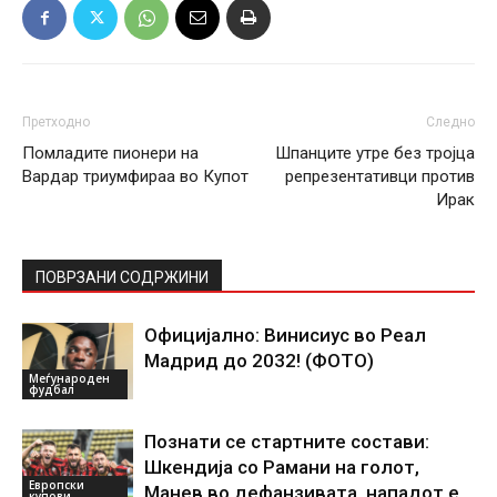
Претходно
Следно
Помладите пионери на
Шпанците утре без тројца
Вардар триумфираа во Купот
репрезентативци против
Ирак
ПОВРЗАНИ СОДРЖИНИ
Официјално: Винисиус во Реал
Мадрид до 2032! (ФОТО)
Меѓународен
фудбал
Познати се стартните состави:
Шкендија со Рамани на голот,
Европски
Манев во дефанзивата, нападот е
купови