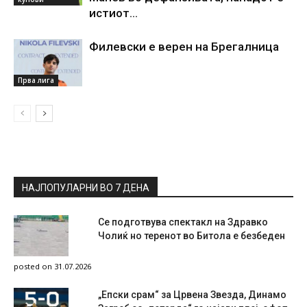
истиот…
Филевски е верен на Брегалница
Прва лига
НАЈПОПУЛАРНИ ВО 7 ДЕНА
Се подготвува спектакл на Здравко
Чолиќ но теренот во Битола е безбеден
posted on 31.07.2026
„Епски срам“ за Црвена Звезда, Динамо