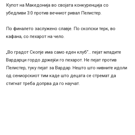
Купот на Македонија во својата конкуренција со
убедливи 3:0 против вечниот ривал Пелистер.
По финалето заслужено славје. По скопски терк, во
кафана, со пехарот на чело.
„Во градот Скопје има само еден клуб“… пејат младите
Вардарци гордо држејќи го пехарот. Не пејат против
Пелистер, туку пејат за Вардар. Нешто што нивните идоли
од сениорскиот тим каде што децата се стремат да
стигнат треба допрва да го научат.