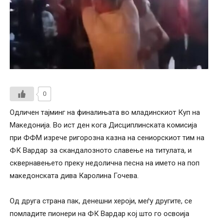
0
Одличен тајминг на финалињата во младинскиот Куп на
Македонија. Во ист ден кога Дисциплинската комисија
при ФФМ изрече ригорозна казна на сениорскиот тим на
ФК Вардар за скандалозното славење на титулата, и
сквернавењето преку недолична песна на името на поп
македонската дива Каролина Гочева.
Од друга страна пак, денешни хероји, меѓу другите, се
помладите пионери на ФК Вардар кој што го освоија