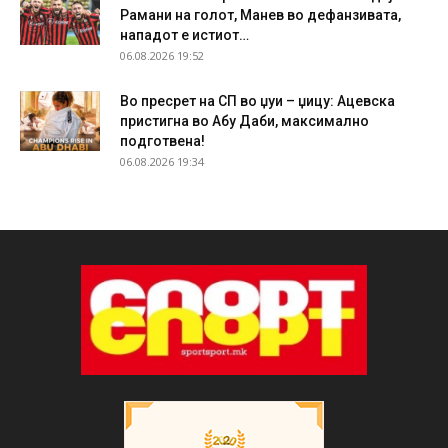
Рамани на голот, Манев во дефанзивата,
нападот е истиот…
06.08.2026 19:52
Во пресрет на СП во џуи – џицу: Ацевска
пристигна во Абу Даби, максимално
подготвена!
06.08.2026 19:34