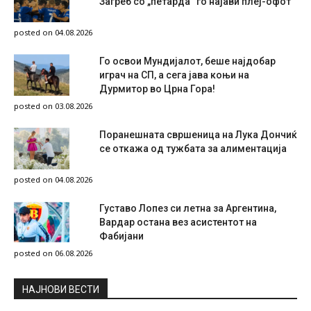
Загреб со „петарда“ го најави плеј-офот
posted on 04.08.2026
Го освои Мундијалот, беше најдобар
играч на СП, а сега јава коњи на
Дурмитор во Црна Гора!
posted on 03.08.2026
Поранешната свршеница на Лука Дончиќ
се откажа од тужбата за алиментација
posted on 04.08.2026
Густаво Лопез си летна за Аргентина,
Вардар остана вез асистентот на
Фабијани
posted on 06.08.2026
НAЈНОВИ ВЕСТИ