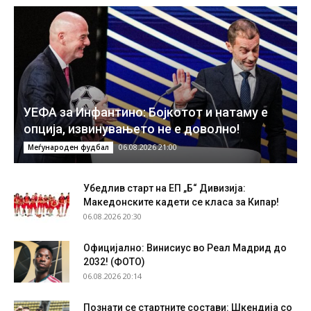
УЕФА за Инфантино: Бојкотот и натаму е
опција, извинувањето не е доволно!
06.08.2026 21:00
Меѓународен фудбал
Убедлив старт на ЕП „Б“ Дивизија:
Македонските кадети се класа за Кипар!
06.08.2026 20:30
Официјално: Винисиус во Реал Мадрид до
2032! (ФОТО)
06.08.2026 20:14
Познати се стартните состави: Шкендија со