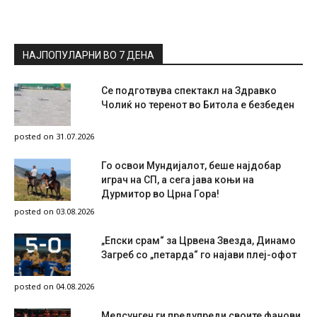
НАЈПОПУЛАРНИ ВО 7 ДЕНА
Се подготвува спектакл на Здравко
Чолиќ но теренот во Битола е безбеден
posted on 31.07.2026
Го освои Мундијалот, беше најдобар
играч на СП, а сега јава коњи на
Дурмитор во Црна Гора!
posted on 03.08.2026
„Епски срам“ за Црвена Звезда, Динамо
Загреб со „петарда“ го најави плеј-офот
posted on 04.08.2026
Мелсунген ги предупреди своите фанови