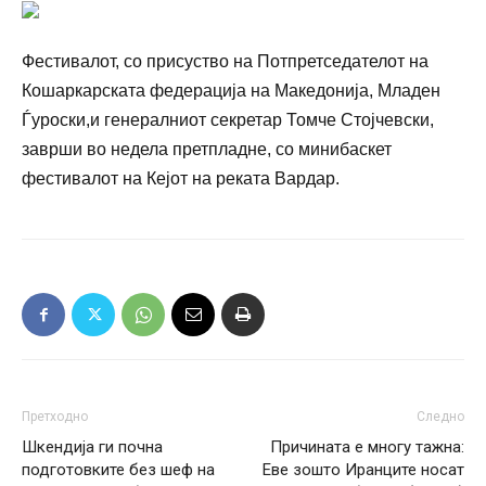
Фестивалот, со присуство на Потпретседателот на
Кошаркарската федерација на Македонија, Младен
Ѓуроски,и генералниот секретар Томче Стојчевски,
заврши во недела претпладне, со минибаскет
фестивалот на Кејот на реката Вардар.
Претходно
Следно
Шкендија ги почна
Причината е многу тажна:
подготовките без шеф на
Еве зошто Иранците носат