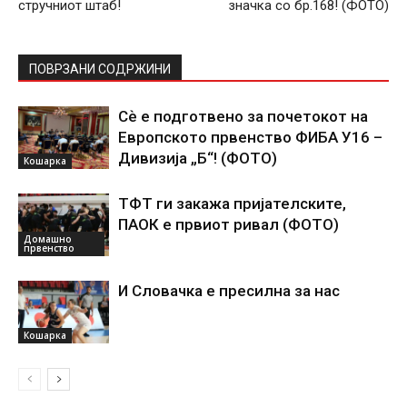
стручниот штаб!
значка со бр.168! (ФОТО)
ПОВРЗАНИ СОДРЖИНИ
Сѐ е подготвено за почетокот на
Европското првенство ФИБА У16 –
Дивизија „Б“! (ФОТО)
Кошарка
ТФТ ги закажа пријателските,
ПАОК е првиот ривал (ФОТО)
Домашно
првенство
И Словачка е пресилна за нас
Кошарка