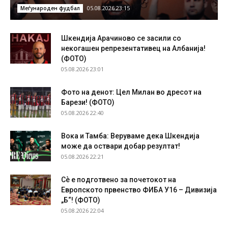
05.08.2026 23:15
Меѓународен фудбал
Шкендија Арачиново се засили со
некогашен репрезентативец на Албанија!
(ФОТО)
05.08.2026 23:01
Фото на денот: Цел Милан во дресот на
Барези! (ФОТО)
05.08.2026 22:40
Вока и Тамба: Веруваме дека Шкендија
може да оствари добар резултат!
05.08.2026 22:21
Сѐ е подготвено за почетокот на
Европското првенство ФИБА У16 – Дивизија
„Б“! (ФОТО)
05.08.2026 22:04