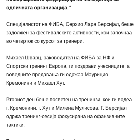
одличната организација.“
Специјалистот на ФИБА, Серхио Лара Берсијал, беше
задолжен за фестивалските активности, кои започнаа
во четврток со курсот за тренери.
Михаел Шварц, раководител на ФИБА за НФ и
Спортски тренинг Европа, ги поздрави учесниците, а
воведните предавања ги одржаа Маурицио
Кремонини и Михаел Хут.
Вториот ден беше посветен на тренинзи, кои ги водеа
г. Кремонини, г. Хут и Милена Мулисова. Г. Берсијал
одржа тренинг-сесија фокусирана на офанзивните
тактики.