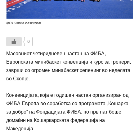
ФОТО:mkd.basketbal
0
Масовниот четиридневен настан на ФИБА,
Европската минибаскет конвенција и курс за тренери,
заврши со огромен минабаскет хепенинг во неделата
во Скопје.
Конвенцијата, која е годишен настан организиран од
ФИБА Европа во соработка со програмата „Кошарка
за добро“ на Фондацијата ФИБА, по прв пат беше
домаќин на Кошаркарската федерација на
Македонија.