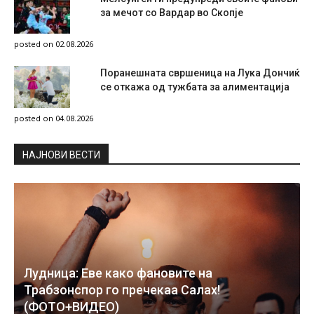
за мечот со Вардар во Скопје
posted on 02.08.2026
Поранешната свршеница на Лука Дончиќ
се откажа од тужбата за алиментација
posted on 04.08.2026
НAЈНОВИ ВЕСТИ
Лудница: Еве како фановите на
Трабзонспор го пречекаа Салах!
(ФОТО+ВИДЕО)