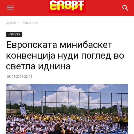
Дома
Кошарка
Кошарка
Европската минибаскет
конвенција нуди поглед во
светла иднина
08.06.2026 22:15