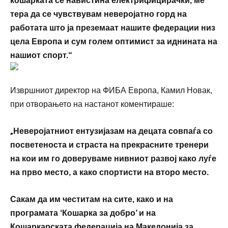
кошарката се навистина електрифицирачки, ме
тера да се чувствувам неверојатно горд на
работата што ја преземаат нашите федерации низ
цела Европа и сум голем оптимист за иднината на
нашиот спорт.“
Извршниот директор на ФИБА Европа, Камил Новак,
при отворањето на настанот коментираше:
„
Неверојатниот ентузијазам на децата совпаѓа со
посветеноста и страста на прекрасните тренери
на кои им го доверуваме нивниот развој како луѓе
на прво место, а како спортисти на второ место.
Сакам да им честитам на сите, како и на
програмата ‘Кошарка за добро’ и на
Кошаркарската федерација на Македонија за