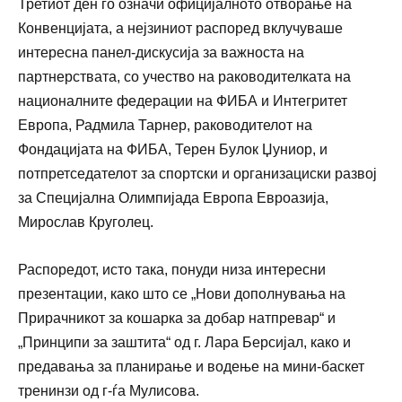
Третиот ден го означи официјалното отворање на
Конвенцијата, а нејзиниот распоред вклучуваше
интересна панел-дискусија за важноста на
партнерствата, со учество на раководителката на
националните федерации на ФИБА и Интегритет
Европа, Радмила Тарнер, раководителот на
Фондацијата на ФИБА, Терен Булок Џуниор, и
потпретседателот за спортски и организациски развој
за Специјална Олимпијада Европа Евроазија,
Мирослав Круголец.
Распоредот, исто така, понуди низа интересни
презентации, како што се „Нови дополнувања на
Прирачникот за кошарка за добар натпревар“ и
„Принципи за заштита“ од г. Лара Берсијал, како и
предавања за планирање и водење на мини-баскет
тренинзи од г-ѓа Мулисова.