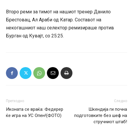
Второ реми за тимот на нашиот тренер Данило
Брестовац, Ал Араби од Катар. Составот на
некогашниот наш селектор ремизираше против
Бурган од Кувајт, со 25:25.
Претходно
Следно
Иконата се враќа: Федерер
Шкендија ги почна
ќе игра на УС Опен!(ФОТО)
подготовките без шеф на
стручниот штаб!