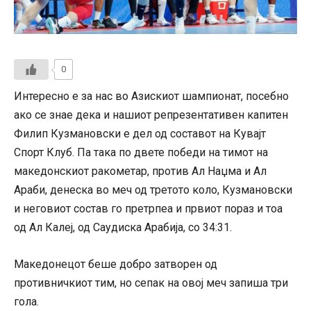
0
Интересно е за нас во Азискиот шампионат, посебно
ако се знае дека и нашиот репрезентативен капитен
Филип Кузмановски е дел од составот на Кувајт
Спорт Клуб. Па така по двете победи на тимот на
македонскиот ракометар, против Ал Наџма и Ал
Араби, денеска во меч од третото коло, Кузмановски
и неговиот состав го претрпеа и првиот пораз и тоа
од Ал Калеј, од Саудиска Арабија, со 34:31.
Македонецот беше добро затворен од
противничкиот тим, но сепак на овој меч запиша три
гола.