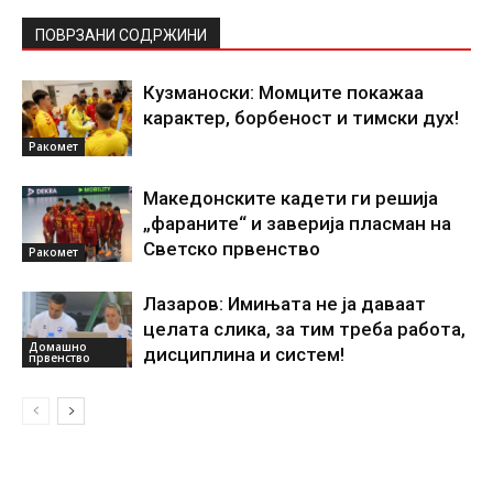
ПОВРЗАНИ СОДРЖИНИ
Кузманоски: Момците покажаа
карактер, борбеност и тимски дух!
Ракомет
Македонските кадети ги решија
„фараните“ и заверија пласман на
Светско првенство
Ракомет
Лазаров: Имињата не ја даваат
целата слика, за тим треба работа,
Домашно
дисциплина и систем!
првенство