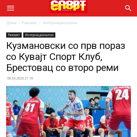
Дома
Ракомет
Интернационални
Ракомет
Интернационални
Кузмановски со прв пораз
со Кувајт Спорт Клуб,
Брестовац со второ реми
08.06.2026 21:19