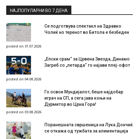
НАЈПОПУЛАРНИ ВО 7 ДЕНА
Се подготвува спектакл на Здравко
Чолиќ но теренот во Битола е безбеден
posted on 31.07.2026
„Епски срам“ за Црвена Звезда, Динамо
Загреб со „петарда“ го најави плеј-офот
posted on 04.08.2026
Го освои Мундијалот, беше најдобар
играч на СП, а сега јава коњи на
Дурмитор во Црна Гора!
posted on 03.08.2026
Поранешната свршеница на Лука Дончиќ
се откажа од тужбата за алиментација