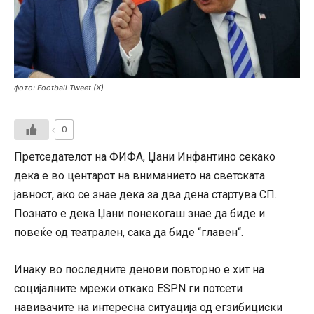
фото: Football Tweet (X)
0
Претседателот на ФИФА, Џани Инфантино секако
дека е во центарот на вниманието на светската
јавност, ако се знае дека за два дена стартува СП.
Познато е дека Џани понекогаш знае да биде и
повеќе од театрален, сака да биде “главен“.
Инаку во последните денови повторно е хит на
социјалните мрежи откако ESPN ги потсети
навивачите на интересна ситуација од егзибициски