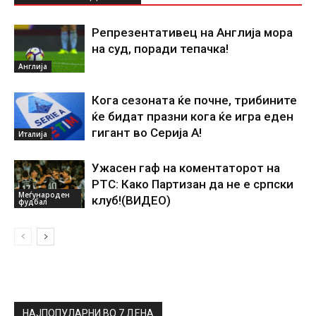
Репрезентативец на Англија мора
на суд, поради тепачка!
Англија
Кога сезоната ќе почне, трибините
ќе бидат празни кога ќе игра еден
гигант во Серија А!
Италија
Ужасен гаф на коментаторот на
РТС: Како Партизан да не е српски
Меѓународен
клуб!(ВИДЕО)
фудбал
НАЈПОПУЛАРНИ ВО 7 ДЕНА