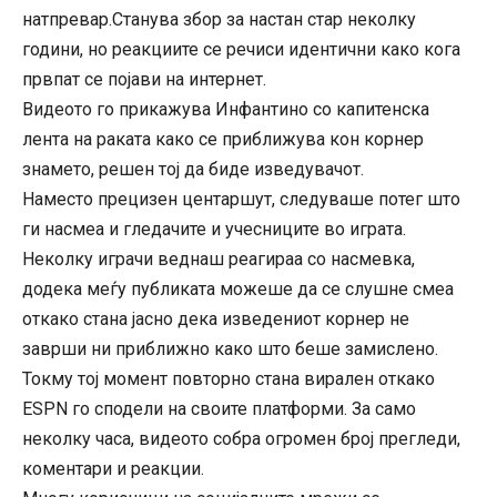
натпревар.Станува збор за настан стар неколку
години, но реакциите се речиси идентични како кога
првпат се појави на интернет.
Видеото го прикажува Инфантино со капитенска
лента на раката како се приближува кон корнер
знамето, решен тој да биде изведувачот.
Наместо прецизен центаршут, следуваше потег што
ги насмеа и гледачите и учесниците во играта.
Неколку играчи веднаш реагираа со насмевка,
додека меѓу публиката можеше да се слушне смеа
откако стана јасно дека изведениот корнер не
заврши ни приближно како што беше замислено.
Токму тој момент повторно стана вирален откако
ESPN го сподели на своите платформи. За само
неколку часа, видеото собра огромен број прегледи,
коментари и реакции.