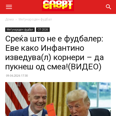
Дома
Меѓународен фудбал
Меѓународен фудбал
СП 2026
Среќа што не е фудбалер:
Еве како Инфантино
изведува(л) корнери – да
пукнеш од смеа!(ВИДЕО)
09.06.2026 17:30