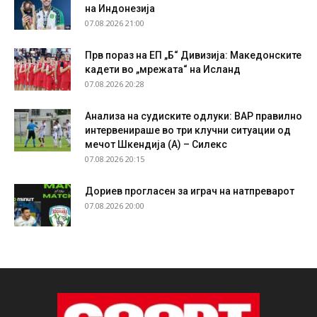
на Индонезија
07.08.2026 21:00
Прв пораз на ЕП „Б“ Дивизија: Македонските
кадети во „мрежата“ на Исланд
07.08.2026 20:28
Анализа на судиските одлуки: ВАР правилно
интервенираше во три клучни ситуации од
мечот Шкендија (А) – Силекс
07.08.2026 20:15
Дориев прогласен за играч на натпреварот
07.08.2026 20:00