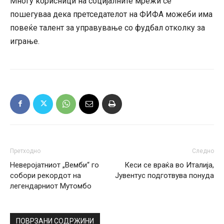
Многу корисници на социјалните мрежи се
пошегуваа дека претседателот на ФИФА можеби има
повеќе талент за управување со фудбал отколку за
играње.
Претходно
Следно
Неверојатниот „Вемби“ го
Кеси се враќа во Италија,
собори рекордот на
Јувентус подготвува понуда
легендарниот Мутомбо
ПОВРЗАНИ СОДРЖИНИ