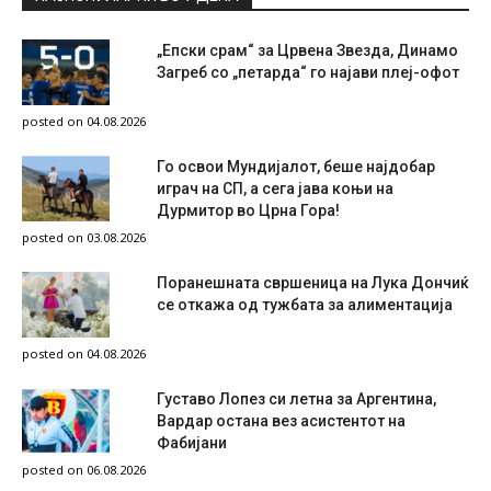
„Епски срам“ за Црвена Звезда, Динамо
Загреб со „петарда“ го најави плеј-офот
posted on 04.08.2026
Го освои Мундијалот, беше најдобар
играч на СП, а сега јава коњи на
Дурмитор во Црна Гора!
posted on 03.08.2026
Поранешната свршеница на Лука Дончиќ
се откажа од тужбата за алиментација
posted on 04.08.2026
Густаво Лопез си летна за Аргентина,
Вардар остана вез асистентот на
Фабијани
posted on 06.08.2026