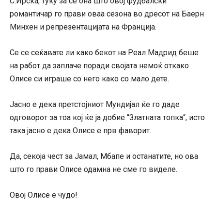
С.Ирска, туку за се она што овој фудбалски
романтичар го прави оваа сезона во дресот на Баерн
Минхен и репрезентацијата на Франција.
Се се сеќавате ли како бекот на Реал Мадрид беше
на работ да заплаче поради својата немоќ откако
Олисе си играше со него како со мало дете.
Јасно е дека претстојниот Мундијал ќе го даде
одговорот за тоа кој ќе ја добие “Златната топка“, исто
така јасно е дека Олисе е прв фаворит.
Да, секоја чест за Јамал, Мбапе и останатите, но ова
што го прави Олисе одамна не сме го виделе.
Овој Олисе е чудо!