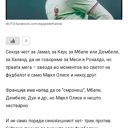
ФОТО:facebook.com/equipedefrance/
0
Секоја чест за Јамал, за Кејн, за Мбапе или Дембеле,
за Халанд, да не говориме за Меси и Роналдо, но
првата мега – ѕвезда во моментов во светот на
фудбалот е само Мајкл Олисе и никој друг.
Франција има напад да се “смрзнеш“, Мбапе,
Дембеле, Дуе и др., но Мајкл Олисе е нешто
нестварно.
И не само поради синоќешниот хет- трик против