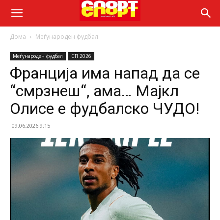
Дома
Меѓународен фудбал
Меѓународен фудбал
СП 2026
Франција има напад да се
“смрзнеш“, ама… Мајкл
Олисе е фудбалско ЧУДО!
09.06.2026 9:15