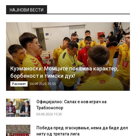
НAЈНОВИ ВЕСТИ
Кузманоски: Момците покажаа карактер,
борбеност и тимски дух!
06.08.2026 15:55
Ракомет
Официјално: Салах е нов играч на
Трабзонспор
06.08.2026 15:30
Победа пред згаснување, нема да биде дел
ниту од третата лига