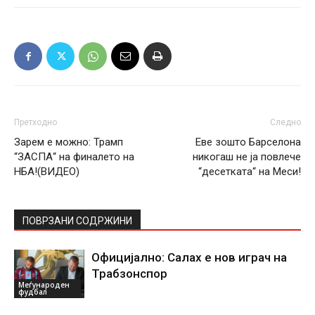
Претходно
Следно
Зарем е можно: Трамп
Еве зошто Барселона
“ЗАСПА“ на финалето на
никогаш не ја повлече
НБА!(ВИДЕО)
“десетката“ на Меси!
ПОВРЗАНИ СОДРЖИНИ
Официјално: Салах е нов играч на
Трабзонспор
Меѓународен
фудбал