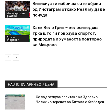
Винисиус ги избриша сите објави
од Инстаграм откако Реал му даде
Меѓународен
понуда
фудбал
Халк Вело Грин – велосипедска
трка што ги поврзува спортот,
Други
природата и хуманоста повторно
спортови
во Маврово
НАЈПОПУЛАРНИ ВО 7 ДЕНА
Се подготвува спектакл на Здравко
Чолиќ но теренот во Битола е безбеден