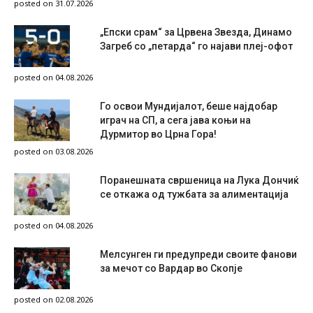
posted on 31.07.2026
„Епски срам“ за Црвена Звезда, Динамо
Загреб со „петарда“ го најави плеј-офот
posted on 04.08.2026
Го освои Мундијалот, беше најдобар
играч на СП, а сега јава коњи на
Дурмитор во Црна Гора!
posted on 03.08.2026
Поранешната свршеница на Лука Дончиќ
се откажа од тужбата за алиментација
posted on 04.08.2026
Мелсунген ги предупреди своите фанови
за мечот со Вардар во Скопје
posted on 02.08.2026