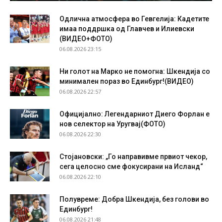
Одлична атмосфера во Гевгелија: Кадетите
имаа поддршка од Главчев и Илиевски
(ВИДЕО+ФОТО)
06.08.2026 23:15
Ни голот на Марко не помогна: Шкендија со
минимален пораз во Единбург!(ВИДЕО)
06.08.2026 22:57
Официјално: Легендарниот Диего Форлан е
нов селектор на Уругвај(ФОТО)
06.08.2026 22:30
Стојановски: „Го направивме првиот чекор,
сега целосно сме фокусирани на Исланд“
06.08.2026 22:10
Полувреме: Добра Шкендија, без голови во
Единбург!
06.08.2026 21:48