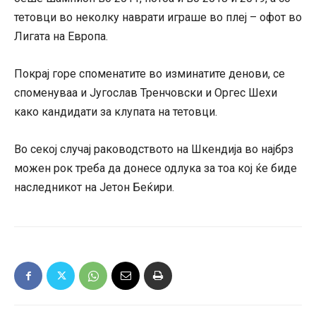
тетовци во неколку наврати играше во плеј – офот во
Лигата на Европа.
Покрај горе споменатите во изминатите денови, се
споменуваа и Југослав Тренчовски и Оргес Шехи
како кандидати за клупата на тетовци.
Во секој случај раководството на Шкендија во најбрз
можен рок треба да донесе одлука за тоа кој ќе биде
наследникот на Јетон Беќири.