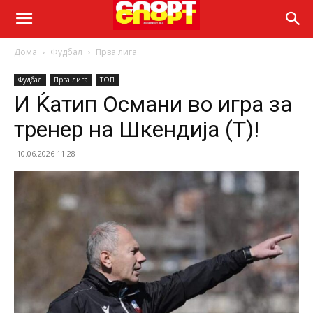
Дома
Фудбал
Прва лига
Фудбал
Прва лига
ТОП
И Ќатип Османи во игра за
тренер на Шкендија (Т)!
10.06.2026 11:28