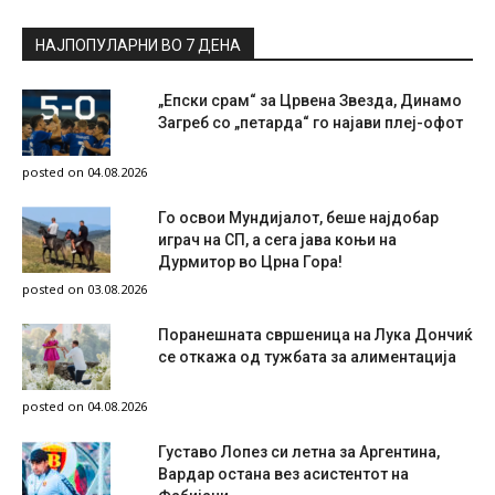
НАЈПОПУЛАРНИ ВО 7 ДЕНА
„Епски срам“ за Црвена Звезда, Динамо
Загреб со „петарда“ го најави плеј-офот
posted on 04.08.2026
Го освои Мундијалот, беше најдобар
играч на СП, а сега јава коњи на
Дурмитор во Црна Гора!
posted on 03.08.2026
Поранешната свршеница на Лука Дончиќ
се откажа од тужбата за алиментација
posted on 04.08.2026
Густаво Лопез си летна за Аргентина,
Вардар остана вез асистентот на