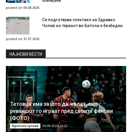
Фабијани
posted on 06.08.2026
Се подготвува спектакл на Здравко
Чолиќ но теренот во Битола е безбеден
posted on 31.07.2026
НAЈНОВИ ВЕСТИ
Тетовци има за што да жалат, ама
реваншот го играат пред своите фанови
(ФОТО)
06.08.2026 23:22
Европски купови