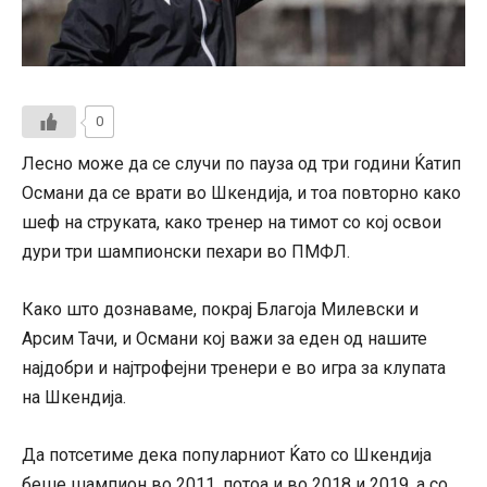
0
Лесно може да се случи по пауза од три години Ќатип
Османи да се врати во Шкендија, и тоа повторно како
шеф на струката, како тренер на тимот со кој освои
дури три шампионски пехари во ПМФЛ.
Како што дознаваме, покрај Благоја Милевски и
Арсим Тачи, и Османи кој важи за еден од нашите
најдобри и најтрофејни тренери е во игра за клупата
на Шкендија.
Да потсетиме дека популарниот Ќато со Шкендија
беше шампион во 2011, потоа и во 2018 и 2019, а со