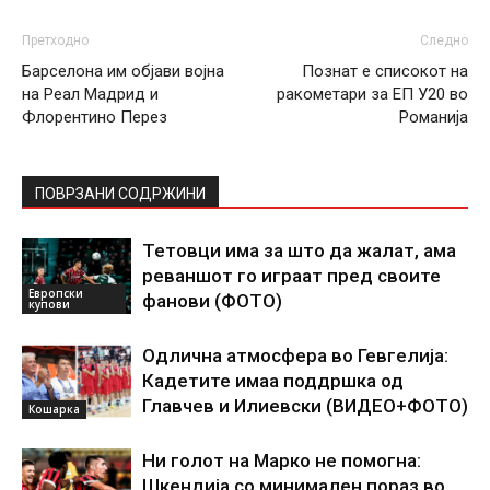
Претходно
Следно
Барселона им објави војна
Познат е списокот на
на Реал Мадрид и
ракометари за ЕП У20 во
Флорентино Перез
Романија
ПОВРЗАНИ СОДРЖИНИ
Тетовци има за што да жалат, ама
реваншот го играат пред своите
Европски
фанови (ФОТО)
купови
Одлична атмосфера во Гевгелија:
Кадетите имаа поддршка од
Главчев и Илиевски (ВИДЕО+ФОТО)
Кошарка
Ни голот на Марко не помогна:
Шкендија со минимален пораз во