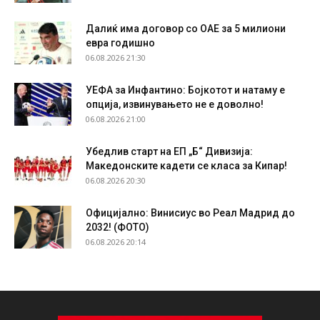
Далиќ има договор со ОАЕ за 5 милиони
евра годишно
06.08.2026 21:30
УЕФА за Инфантино: Бојкотот и натаму е
опција, извинувањето не е доволно!
06.08.2026 21:00
Убедлив старт на ЕП „Б“ Дивизија:
Македонските кадети се класа за Кипар!
06.08.2026 20:30
Официјално: Винисиус во Реал Мадрид до
2032! (ФОТО)
06.08.2026 20:14