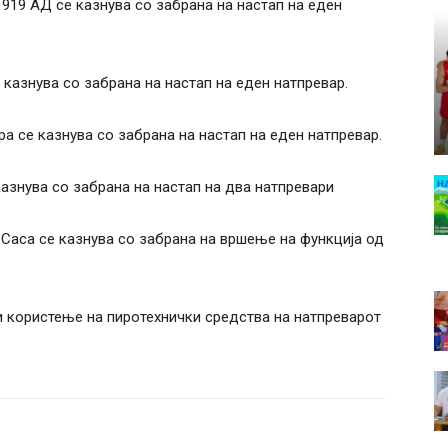
19 АД се казнува со забрана на настап на еден
казнува со забрана на настап на еден натпревар.
 се казнува со забрана на настап на еден натпревар.
знува со забрана на настап на два натпревари
Саса се казнува со забрана на вршење на функција од
и користење на пиротехнички средства на натпреварот