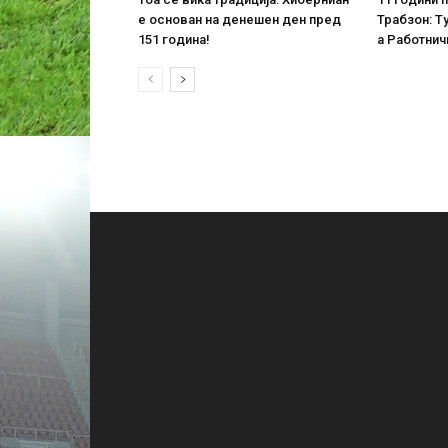
е основан на денешен ден пред
Трабзон: Ту
151 година!
а Работнич