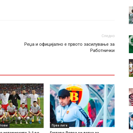
Следно
Реџа и официјално е првото засилување за
Работнички
упови
Прва лига
по историските 1-1 во
Густаво Лопез си летна за