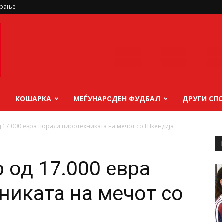
ирање
КОШАРКА
МЕЃУНАРОДЕН ФУДБАЛ
ДРУГИ СП
д 17.000 евра поради пиротехниката на мечот со Шкендија
 од 17.000 евра
никата на мечот со