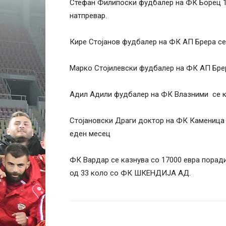
Стефан Филипоски фудбалер на ФК Борец 19
натпревар.
Кире Стојанов фудбалер на ФК АП Брера се 
Марко Стојилевски фудбалер на ФК АП Брера
Адил Адили фудбалер на ФК Влазними се ка
Стојановски Драги доктор на ФК Каменица 
еден месец
ФК Вардар се казнува со 17000 евра порад
од 33 коло со ФК ШКЕНДИЈА АД.