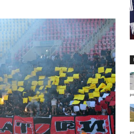
po
po