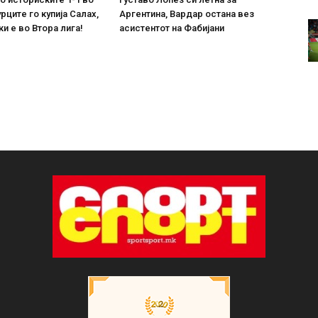
рците го купија Салах,
Аргентина, Вардар остана вез
ки е во Втора лига!
асистентот на Фабијани