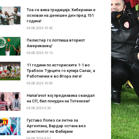
Тоа се вика традиција: Хиберниан е
основан на денешен ден пред 151
година!
06.08.2026 10:42
Пелистер го потпиша вториот
Американец!
06.08.2026 10:15
11 години по историските 1-1 во
Трабзон: Турците го купија Салах, а
Работнички е во Втора лига!
06.08.2026 10:00
Напаѓачот кој предизвика скандал
на СП, бил понуден на Тотенхем!
06.08.2026 9:30
Густаво Лопез си летна за
Аргентина, Вардар остана вез
асистентот на Фабијани
06.08.2026 9:02