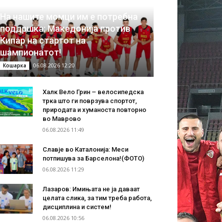
На нашите момци им е потребна
поддршка: Македонија против
Кипар на стартот на
шампионатот!
06.08.2026 12:20
Кошарка
Халк Вело Грин – велосипедска
трка што ги поврзува спортот,
природата и хуманоста повторно
во Маврово
06.08.2026 11:49
Славје во Каталонија: Меси
потпишува за Барселона!(ФОТО)
06.08.2026 11:29
Лазаров: Имињата не ја даваат
целата слика, за тим треба работа,
дисциплина и систем!
06.08.2026 10:56