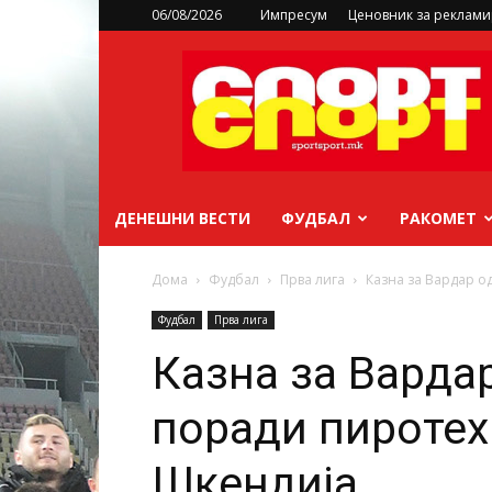
06/08/2026
Импресум
Ценовник за реклам
sportsport.mk
ДЕНЕШНИ ВЕСТИ
ФУДБАЛ
РАКОМЕТ
Дома
Фудбал
Прва лига
Казна за Вардар о
Фудбал
Прва лига
Казна за Вардар
поради пиротех
Шкендија