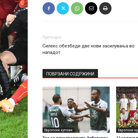
Претходно
Силекс обезбеди две нови засилувања во
нападот
ПОВРЗАНИ СОДРЖИНИ
Европски купови
Европски к
Тоа се вика традиција: Хиберниан
11 години 