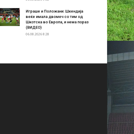
Играше и Положани: Шкендија
веќе имала двомеч со тим од
Шкотска во Европа, и нема пораз
(ВИДЕО)
06.08.2026 8:28