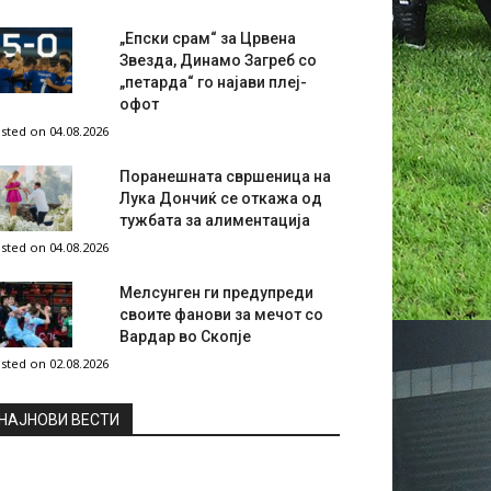
„Епски срам“ за Црвена
Звезда, Динамо Загреб со
„петарда“ го најави плеј-
офот
sted on 04.08.2026
Поранешната свршеница на
Лука Дончиќ се откажа од
тужбата за алиментација
sted on 04.08.2026
Мелсунген ги предупреди
своите фанови за мечот со
Вардар во Скопје
sted on 02.08.2026
НAЈНОВИ ВЕСТИ