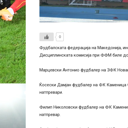
0
Фудбалската федерација на Македонија, и
Дисциплинската комисија при ФФМ биле до
Марцевски Антонио фудбалер на ЗФК Новаци
Ќосески Дамјан фудбалер на ФК Каменица С
натпревари.
Филип Николовски фудбалер на ФК Каменица
натпревар.