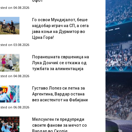
офот
sted on 04.08.2026
Го освои Мундијалот, беше
најдобар играч на СП, а сега
јава коњи на Дурмитор во
Црна Гора!
sted on 03.08.2026
Поранешната свршеница на
Лука Дончиќ се откажа од
тужбата за алиментација
sted on 04.08.2026
Густаво Лопез си летна за
Аргентина, Вардар остана
вез асистентот на Фабијани
sted on 06.08.2026
Мелсунген ги предупреди
своите фанови за мечот со
Вардар во Скопје