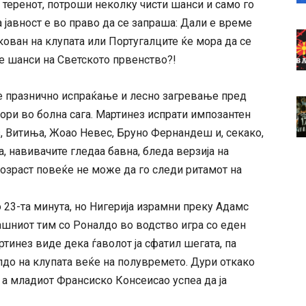
теренот, потроши неколку чисти шанси и само го
 јавност е во право да се запраша: Дали е време
кован на клупата или Португалците ќе мора да се
те шанси на Светското првенство?!
е празнично испраќање и лесно загревање пред
вори во болна сага. Мартинез испрати импозантен
з, Витиња, Жоао Невес, Бруно Фернандеш и, секако,
а, навивачите гледаа бавна, бледа верзија на
возраст повеќе не може да го следи ритамот на
 23-та минута, но Нигерија израмни преку Адамс
машниот тим со Роналдо во водство игра со еден
тинез виде дека ѓаволот ја сфатил шегата, па
лдо на клупата веќе на полувремето. Дури откако
, а младиот Франсиско Консеисао успеа да ја