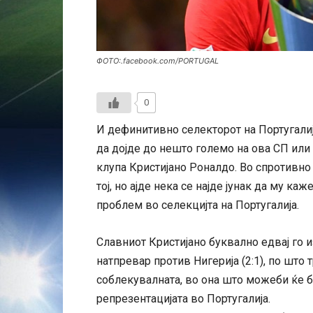
ФОТО:.facebook.com/PORTUGAL
0
И дефинитивно селекторот на Португалиј
да дојде до нешто големо на ова СП или н
клупа Кристијано Роналдо. Во спротивно р
тој, но ајде нека се најде јунак да му ка
проблем во селекцијта на Португалија.
Славниот Кристијано буквално едвај го 
натпревар против Нигерија (2:1), по што
соблекувалната, во она што можеби ќе 
репрезентацијата во Португалија.