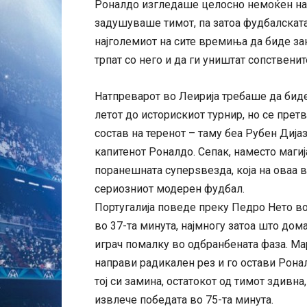
Роналдо изгледаше целосно немоќен на 
задушуваше тимот, па затоа фудбалската
најголемиот на сите времиња да биде за
трпат со него и да ги уништат сопствени
Натпреварот во Леирија требаше да бид
летот до историскиот турнир, но се прет
состав на теренот – таму беа Рубен Дија
капитенот Роналдо. Сепак, наместо магиј
поранешната суперѕвезда, која на оваа 
сериозниот модерен фудбал.
Португалија поведе преку Педро Нето во
во 37-та минута, најмногу затоа што до
играч помалку во одбранбената фаза. Мар
направи радикален рез и го остави Рона
тој си замина, остатокот од тимот здивна
извлече победата во 75-та минута.