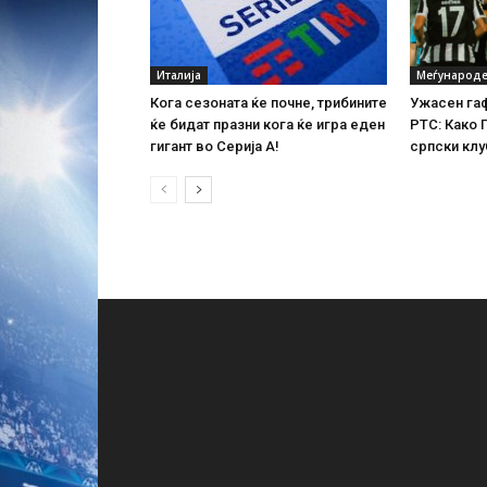
Италија
Меѓународе
Кога сезоната ќе почне, трибините
Ужасен гаф
ќе бидат празни кога ќе игра еден
РТС: Како 
гигант во Серија А!
српски клу