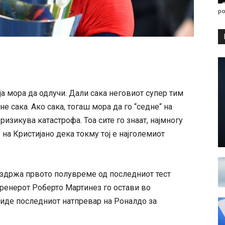
po
а мора да одлучи. Дали сака неговиот супер тим
е сака. Ако сака, тогаш мора да го “седне“ на
изикува катастрофа. Тоа сите го знаат, најмногу
же на Кристијано дека токму тој е најголемиот
издржа првото полувреме од последниот тест
 тренерот Роберто Мартинез го остави во
биде последниот натпревар на Роналдо за