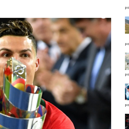
po
po
po
po