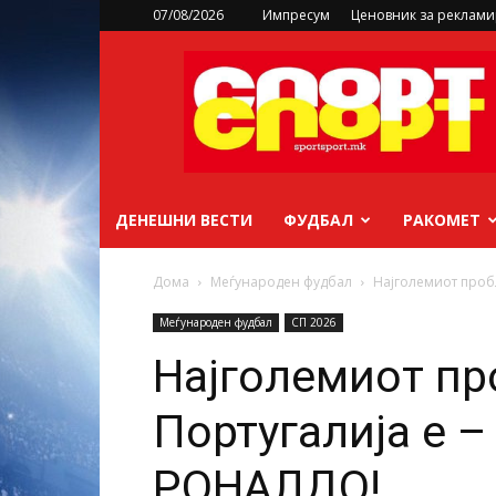
07/08/2026
Импресум
Ценовник за реклам
sportsport.mk
ДЕНЕШНИ ВЕСТИ
ФУДБАЛ
РАКОМЕТ
Дома
Меѓународен фудбал
Најголемиот проб
Меѓународен фудбал
СП 2026
Најголемиот пр
Португалија е
РОНАЛДО!