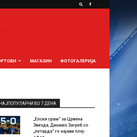
ОРТОВИ
МАГАЗИН
ФОТОГАЛЕРИЈА
НАЈПОПУЛАРНИ ВО 7 ДЕНА
„Епски срам“ за Црвена
Звезда, Динамо Загреб со
„петарда“ го најави плеј-