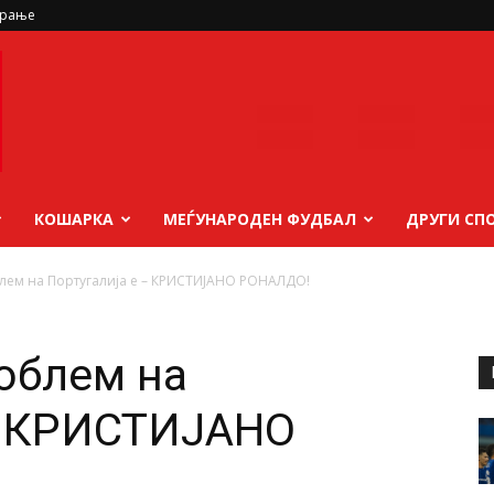
ирање
КОШАРКА
МЕЃУНАРОДЕН ФУДБАЛ
ДРУГИ СП
лем на Португалија е – КРИСТИЈАНО РОНАЛДО!
облем на
 – КРИСТИЈАНО