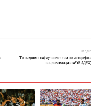
Следно
о
“Го видовме најглупавиот тим во историјата
на цивилизацијата!“(ВИДЕО)