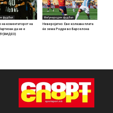
н фудбал
Меѓународен фудбал
 на коментаторот на
Неверојатно: Еве колкава плата
Партизан да не е
ќе зема Родри во Барселона
б!(ВИДЕО)