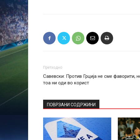
Претходно
Савевски: Против Грција не сме фаворити, н
тоа ни оди во корист
ПОВРЗАНИ СОДРЖИНИ