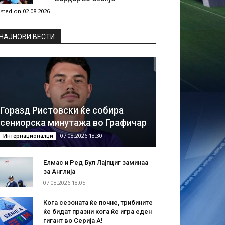
sted on 02.08.2026
НAЈНОВИ ВЕСТИ
Горазд Ристовски ќе собира
сениорска минутажа во Графичар
07.08.2026 18:30
Интернационалци
Елмас и Ред Бул Лајпциг заминаа
за Англија
07.08.2026 18:05
Кога сезоната ќе почне, трибините
ќе бидат празни кога ќе игра еден
гигант во Серија А!