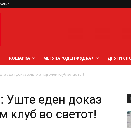
ирање
КОШАРКА
МЕЃУНАРОДЕН ФУДБАЛ
ДРУГИ СП
ште еден доказ зошто е најголем клуб во светот!
: Уште еден доказ
м клуб во светот!