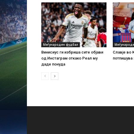
Меѓународен фудбал
Меѓународе
Винисиус ги избриша сите објави
Славје во 
од Инстаграм откако Реал му
потпишува 
даде понуда