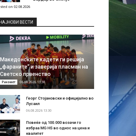
sted on 02.08.2026
НAЈНОВИ ВЕСТИ
Македонските кадети ги решија
„фараните“ и заверија пласман на
Светско првенство
06.08.2026 13:38
Ракомет
Георг Стојановски и официјално во
Лусаил
06.08.2026 13:30
Повеќе од 100.000 возачи го
избраа MG HS во однос на цена и
квалитет