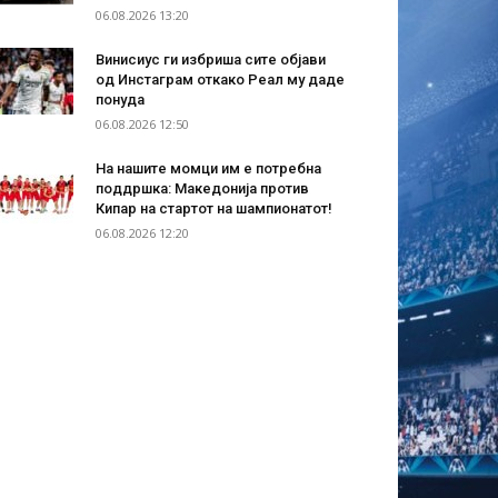
06.08.2026 13:20
Винисиус ги избриша сите објави
од Инстаграм откако Реал му даде
понуда
06.08.2026 12:50
На нашите момци им е потребна
поддршка: Македонија против
Кипар на стартот на шампионатот!
06.08.2026 12:20