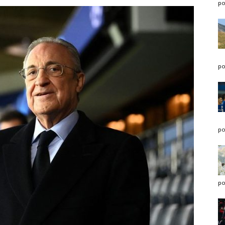
po
po
po
po