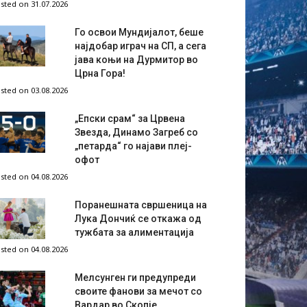
sted on 31.07.2026
Го освои Мундијалот, беше
најдобар играч на СП, а сега
јава коњи на Дурмитор во
Црна Гора!
sted on 03.08.2026
„Епски срам“ за Црвена
Звезда, Динамо Загреб со
„петарда“ го најави плеј-
офот
sted on 04.08.2026
Поранешната свршеница на
Лука Дончиќ се откажа од
тужбата за алиментација
sted on 04.08.2026
Мелсунген ги предупреди
своите фанови за мечот со
Вардар во Скопје