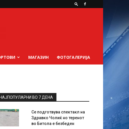
ОРТОВИ
МАГАЗИН
ФОТОГАЛЕРИЈА
НАЈПОПУЛАРНИ ВО 7 ДЕНА
Се подготвува спектакл на
Здравко Чолиќ но теренот
во Битола е безбеден