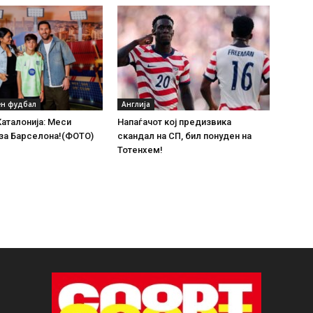
н фудбал
Англија
Каталонија: Меси
Напаѓачот кој предизвика
за Барселона!(ФОТО)
скандал на СП, бил понуден на
Тотенхем!