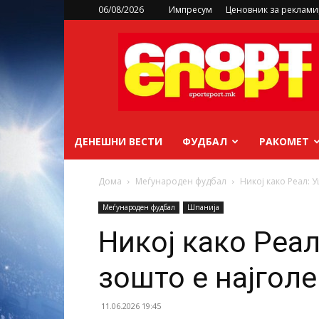
06/08/2026
Импресум
Ценовник за реклам
sportsport.mk
ДЕНЕШНИ ВЕСТИ
ФУДБАЛ
РАКОМЕТ
Дома
Меѓународен фудбал
Никој како Реал: У
Меѓународен фудбал
Шпанија
Никој како Реал
зошто е најголе
11.06.2026 19:45