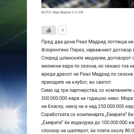
ФОТО: Real Madrid C.F./FB
0
Пред два дена Реал Мадрид потпиша нев
Флорентино Перез, најважниот договор в
Според шпанските медиуми, договорот с
милиони евра по сезона, но секако тоа не
вреди дресот на Реал Мадрид по сезона 
приходите на клубот, во светот.
Само од три партнерства, со компаниите
300.000.000 евра на годишно ниво. Мора 
ни блиску, никој не е над 250.000.000 евр
Соработката со компанијата „Емирати“ бе
„Емирати“ ќе издвојува до 100.000.000 ев
спонзор на шалтерот, ќе плати околу 80.0