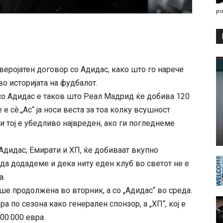
po
еројатен договор со Адидас, како што го нарече
о историјата на фудбалот.
о Адидас е таков што Реал Мадрид ќе добива 120
 е сè.„Ас“ ја носи веста за тоа колку всушност
и тој е убедливо највреден, ако ги погледнеме
 Адидас, Емирати и ХП, ќе добиваат вкупно
да додадеме и дека ниту еден клуб во светот не е
а.
ше продолжена во вторник, а со „Адидас“ во среда.
ра по сезона како генерален спонзор, а „ХП“, кој е
00.000 евра.