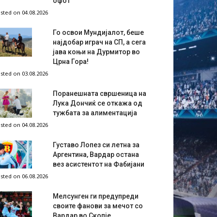
офот
sted on 04.08.2026
Го освои Мундијалот, беше
најдобар играч на СП, а сега
јава коњи на Дурмитор во
Црна Гора!
sted on 03.08.2026
Поранешната свршеница на
Лука Дончиќ се откажа од
тужбата за алиментација
sted on 04.08.2026
Густаво Лопез си летна за
Аргентина, Вардар остана
вез асистентот на Фабијани
sted on 06.08.2026
Мелсунген ги предупреди
своите фанови за мечот со
Вардар во Скопје