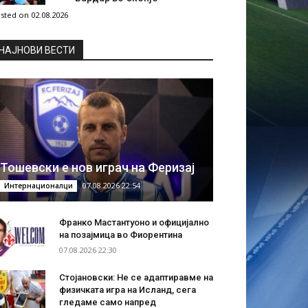
sted on 02.08.2026
НAЈНОВИ ВЕСТИ
Тошевски е нов играч на Феризај
07.08.2026 22:54
Интернационалци
Франко Мастантуоно и официјално
на позајмица во Фиорентина
07.08.2026 22:30
Стојановски: Не се адаптиравме на
физичката игра на Исланд, сега
гледаме само напред