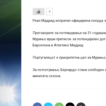
0
Реал Мадрид испратил официјална понуда 
Преговорите за потпишување на 31-годишни
Мурињо врши притисок за потенцијален дого
Барселона и Атлетико Мадрид.
Португалецот е приоритетна цел за Мурињо, 
За потсетување, Бернардо стана слободен а
минатата сезона.