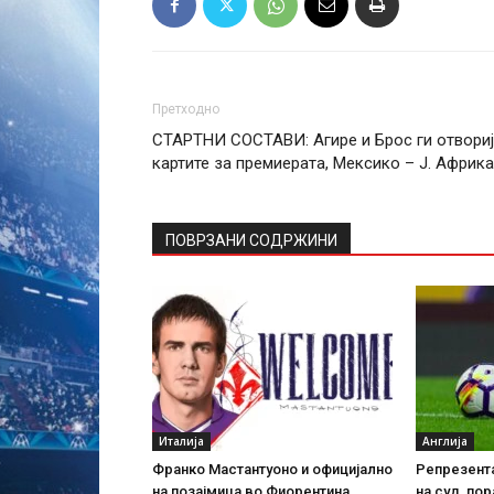
Претходно
СТАРТНИ СОСТАВИ: Агире и Брос ги отвори
картите за премиерата, Мексико – Ј. Африка
ПОВРЗАНИ СОДРЖИНИ
Италија
Англија
Франко Мастантуоно и официјално
Репрезента
на позајмица во Фиорентина
на суд, пор