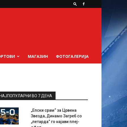
ОРТОВИ
МАГАЗИН
ФОТОГАЛЕРИЈА
НАЈПОПУЛАРНИ ВО 7 ДЕНА
„Епски срам“ за Црвена
Звезда, Динамо Загреб со
„петарда“ го најави плеј-