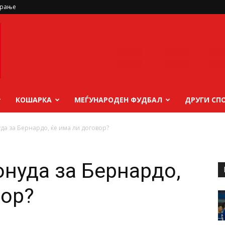
ирање
КОШАРКА
МЕЃУНАРОДЕН ФУДБАЛ
ДРУГИ СП
да за Бернардо, ќе има ли договор?
онуда за Бернардо,
вор?