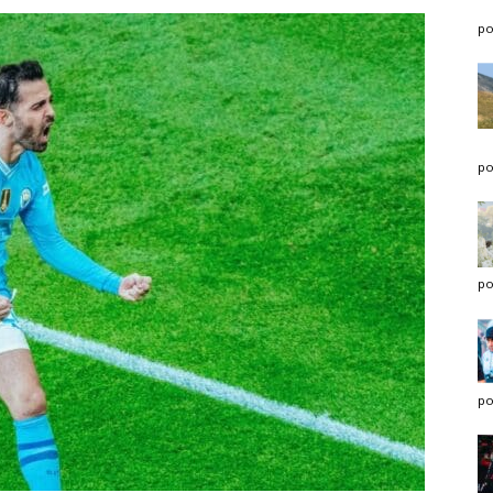
po
po
po
po