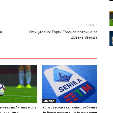
Следно
ја
Официјално: Ѓорги Ѓоргиев потпиша за
Црвена Звезда
Италија
тивец на Англија мора
Кога сезоната ќе почне, трибините
ади тепачка!
ќе бидат празни кога ќе игра еден