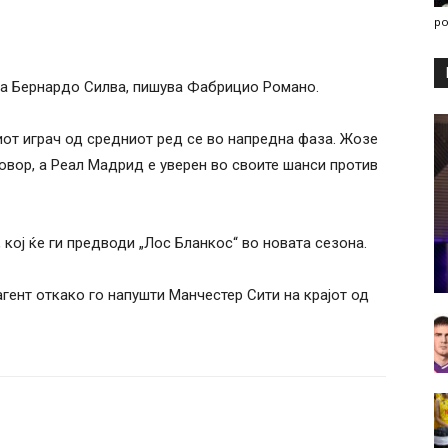
po
за Бернардо Силва, пишува Фабрицио Романо.
от играч од средниот ред се во напредна фаза. Жозе
вор, а Реал Мадрид е уверен во своите шанси против
кој ќе ги предводи „Лос Бланкос“ во новата сезона.
гент откако го напушти Манчестер Сити на крајот од