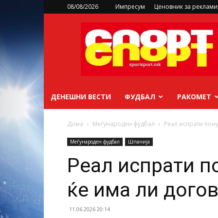
08/08/2026
Импресум
Ценовник за реклам
sportsport.mk
ДЕНЕШНИ ВЕСТИ
ФУДБАЛ
РАКОМЕТ
Дома
Меѓународен фудбал
Реал испрати пону
Меѓународен фудбал
Шпанија
Реал испрати п
ќе има ли дого
11.06.2026 20:14