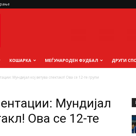
ирање
КОШАРКА
МЕЃУНАРОДЕН ФУДБАЛ
ДРУГИ СП
ации: Мундијал кој ветува спектакл! Ова се 12-те групи
зентации: Мундијал
акл! Ова се 12-те