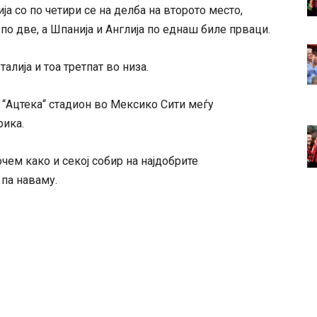
ија со по четири се на делба на второто место,
 по две, а Шпанија и Англија по еднаш биле прваци.
алија и тоа третпат во низа.
 “Ацтека“ стадион во Мексико Сити меѓу
рика.
очем како и секој собир на најдобрите
 па наваму.