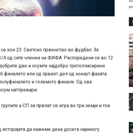
po
 се кон 23. Светско првенство во фудбал. За
1/4 од сите членки на ФИФА. Распоредени се во 12
јдобрите две и осумте најдобро третопласирани.
16 финалето или од првиот дел од нокаут фазата.
 полуфиналето и големото финале. Од ова
осум натпревари.
рупите а СП за првпат се игра во три земји и тоа
ај историјата да кажеме дека досега најмногу