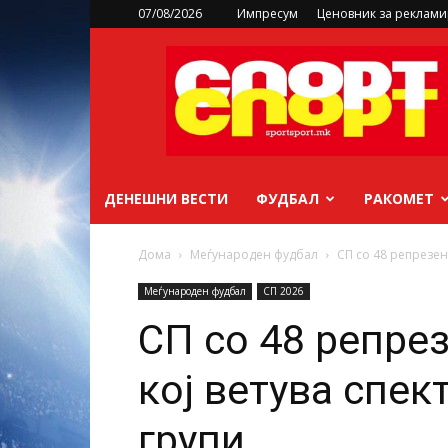
07/08/2026
Импресум
Ценовник за реклам
sportsport.mk
ДЕНЕШНИ ВЕСТИ
ФУДБАЛ
РАКОМЕТ
Дома
Меѓународен фудбал
СП со 48 репрезент
Меѓународен фудбал
СП 2026
СП со 48 репре
кој ветува спект
групи