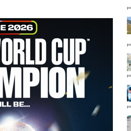
po
po
po
po