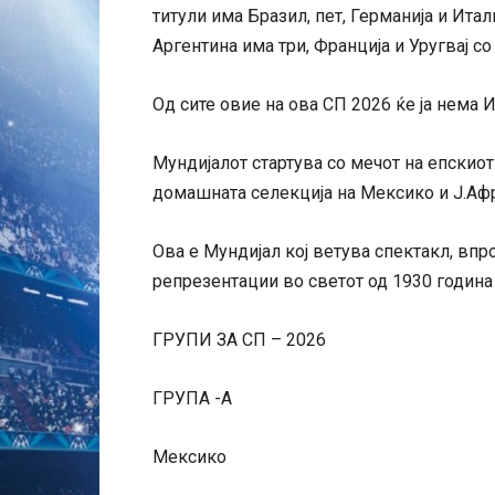
титули има Бразил, пет, Германија и Итал
Аргентина има три, Франција и Уругвај со
Од сите овие на ова СП 2026 ќе ја нема Ит
Мундијалот стартува со мечот на епскиот
домашната селекција на Мексико и Ј.Аф
Ова е Мундијал кој ветува спектакл, впр
репрезентации во светот од 1930 година
ГРУПИ ЗА СП – 2026
ГРУПА -А
Мексико