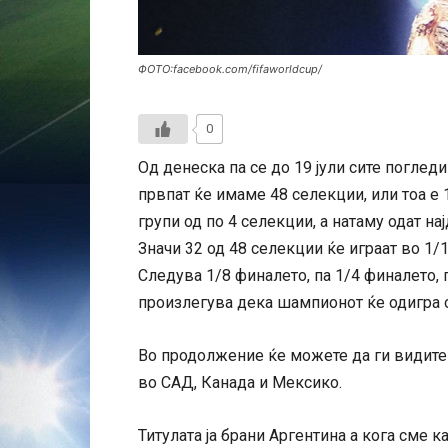
ФОТО:facebook.com/fifaworldcup/
0
Од денеска па се до 19 јули сите погледи
првпат ќе имаме 48 селекции, или тоа е 
групи од по 4 селекции, а натаму одат на
Значи 32 од 48 селекции ќе играат во 1/
Следува 1/8 финалето, па 1/4 финалето,
произлегува дека шампионот ќе одигра 
Во продолжение ќе можете да ги видите г
во САД, Канада и Мексико.
Титулата ја брани Аргентина а кога сме к