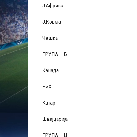
Ј.Африка
Ј.Кореја
Чешка
ГРУПА – Б
Канада
БиХ
Катар
Швајцарија
ГРУПА – Ц