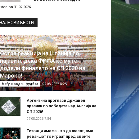
sted on 31.07.2026
НAЈНОВИ ВЕСТИ
Остра реакција на Шпанија по
најавите дека ФИФА ќе му го
додели финалето на СП 2030 на
Мароко!
07.08.2026 8:25
Меѓународен фудбал
Аргентина прогласи државен
празник по победата над Англија на
СП 2026!
07.08.2026 7:54
Тетовци има за што да жалат, ама
реваншот го играат пред своите