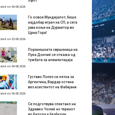
офот
sted on 04.08.2026
Го освои Мундијалот, беше
најдобар играч на СП, а сега
јава коњи на Дурмитор во
Црна Гора!
sted on 03.08.2026
Поранешната свршеница на
Лука Дончиќ се откажа од
тужбата за алиментација
sted on 04.08.2026
Густаво Лопез си летна за
Аргентина, Вардар остана
вез асистентот на Фабијани
sted on 06.08.2026
Се подготвува спектакл на
Здравко Чолиќ но теренот
во Битола е безбеден