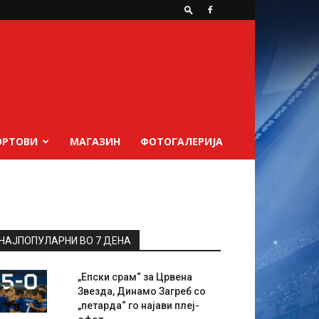
ОРТОВИ
МАГАЗИН
ФОТОГАЛЕРИЈА
НАЈПОПУЛАРНИ ВО 7 ДЕНА
„Епски срам“ за Црвена
Звезда, Динамо Загреб со
„петарда“ го најави плеј-