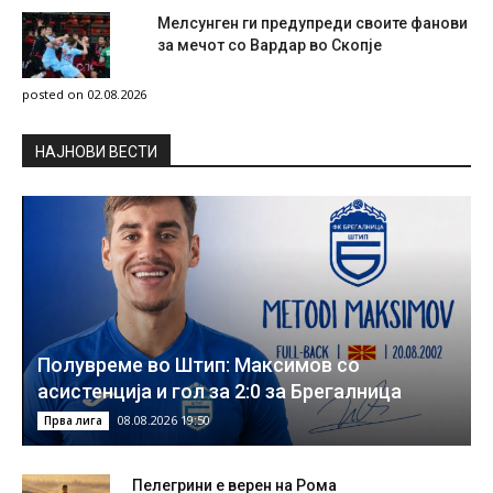
Мелсунген ги предупреди своите фанови
за мечот со Вардар во Скопје
posted on 02.08.2026
НAЈНОВИ ВЕСТИ
Полувреме во Штип: Максимов со
асистенција и гол за 2:0 за Брегалница
08.08.2026 19:50
Прва лига
Пелегрини е верен на Рома