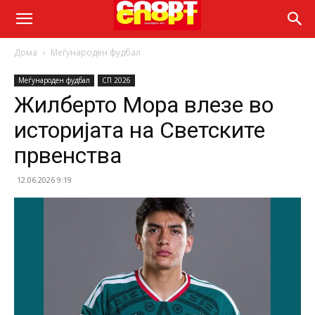
Дома
Меѓународен фудбал
Меѓународен фудбал
СП 2026
Жилберто Мора влезе во
историјата на Светските
првенства
12.06.2026 9:19