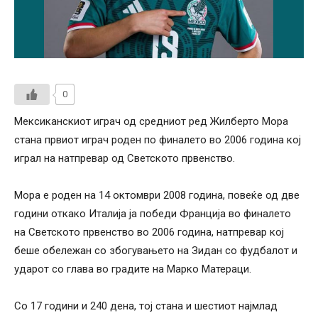
0
Мексиканскиот играч од средниот ред Жилберто Мора
стана првиот играч роден по финалето во 2006 година кој
играл на натпревар од Светското првенство.
Мора е роден на 14 октомври 2008 година, повеќе од две
години откако Италија ја победи Франција во финалето
на Светското првенство во 2006 година, натпревар кој
беше обележан со збогувањето на Зидан со фудбалот и
ударот со глава во градите на Марко Матераци.
Со 17 години и 240 дена, тој стана и шестиот најмлад