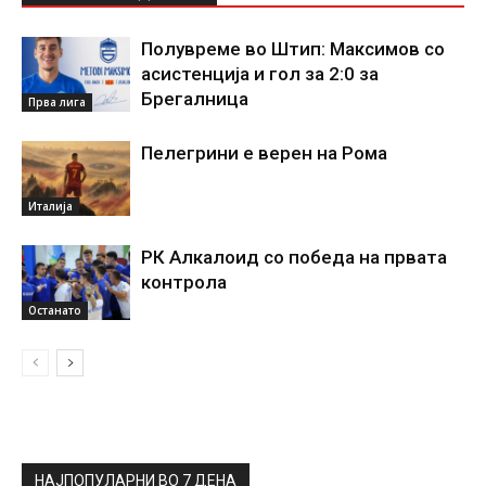
Полувреме во Штип: Максимов со
асистенција и гол за 2:0 за
Брегалница
Прва лига
Пелегрини е верен на Рома
Италија
РК Алкалоид со победа на првата
контрола
Останато
НАЈПОПУЛАРНИ ВО 7 ДЕНА