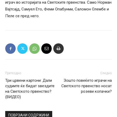
играч во историјата на Светските првенства. Само Норман
Вајтсајд, Самуел Ето, Феми Опабунми, Саломон Олембе и
Пеле се пред него.
Претходно
Следно
Три црвени картони: Дали
Зошто повеќето играчи на
судиите ќе бидат ѕвездите
Светското првенство носат
на Светското првенство?
розеви копачки?
(ВИДЕО)
ПОВРЗАНИ СОДРЖИНИ