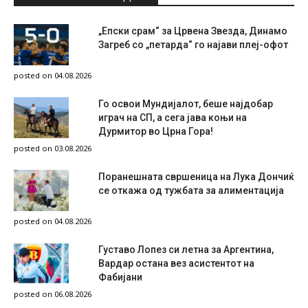
„Епски срам“ за Црвена Звезда, Динамо
Загреб со „петарда“ го најави плеј-офот
posted on 04.08.2026
Го освои Мундијалот, беше најдобар
играч на СП, а сега јава коњи на
Дурмитор во Црна Гора!
posted on 03.08.2026
Поранешната свршеница на Лука Дончиќ
се откажа од тужбата за алиментација
posted on 04.08.2026
Густаво Лопез си летна за Аргентина,
Вардар остана вез асистентот на
Фабијани
posted on 06.08.2026