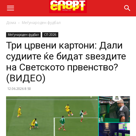
Дома
Меѓународен фудбал
Меѓународен фудбал
СП 2026
Три црвени картони: Дали
судиите ќе бидат ѕвездите
на Светското првенство?
(ВИДЕО)
12.06.2026 8:50