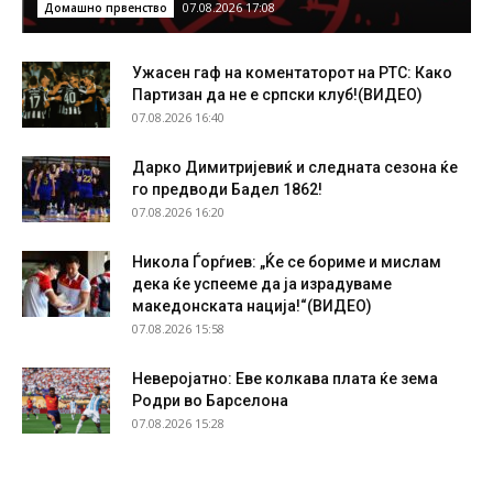
07.08.2026 17:08
Домашно првенство
Ужасен гаф на коментаторот на РТС: Како
Партизан да не е српски клуб!(ВИДЕО)
07.08.2026 16:40
Дарко Димитријевиќ и следната сезона ќе
го предводи Бадел 1862!
07.08.2026 16:20
Никола Ѓорѓиев: „Ќе се бориме и мислам
дека ќе успееме да ја израдуваме
македонската нација!“(ВИДЕО)
07.08.2026 15:58
Неверојатно: Еве колкава плата ќе зема
Родри во Барселона
07.08.2026 15:28