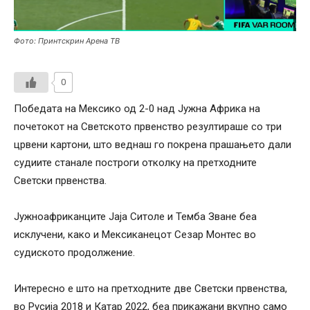
Фото: Принтскрин Арена ТВ
0
Победата на Мексико од 2-0 над Јужна Африка на
почетокот на Светското првенство резултираше со три
црвени картони, што веднаш го покрена прашањето дали
судиите станале построги отколку на претходните
Светски првенства.
Јужноафриканците Јаја Ситоле и Темба Зване беа
исклучени, како и Мексиканецот Сезар Монтес во
судиското продолжение.
Интересно е што на претходните две Светски првенства,
во Русија 2018 и Катар 2022, беа прикажани вкупно само