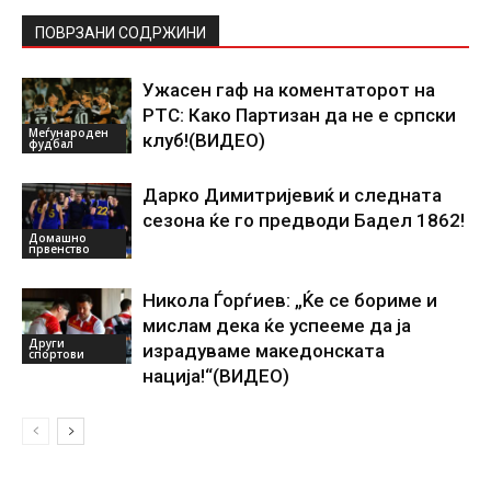
ПОВРЗАНИ СОДРЖИНИ
Ужасен гаф на коментаторот на
РТС: Како Партизан да не е српски
Меѓународен
клуб!(ВИДЕО)
фудбал
Дарко Димитријевиќ и следната
сезона ќе го предводи Бадел 1862!
Домашно
првенство
Никола Ѓорѓиев: „Ќе се бориме и
мислам дека ќе успееме да ја
Други
израдуваме македонската
спортови
нација!“(ВИДЕО)