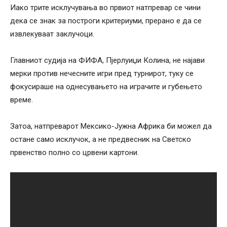
Иако трите исклучувања во првиот натпревар се чини
дека се знак за построги критериуми, прерано е да се
извлекуваат заклучоци.
Главниот судија на ФИФА, Пјерлуиџи Колина, не најави
мерки против нечесните игри пред турнирот, туку се
фокусираше на однесувањето на играчите и губењето
време.
Затоа, натпреварот Мексико-Јужна Африка би можел да
остане само исклучок, а не предвесник на Светско
првенство полно со црвени картони.