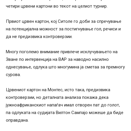
четири црвени картони во текот на целиот турнир.
Првиот црвен картон, кој Ситоле го доби за спречување
на потенцијална можност за постигнување гол, речиси и
да не предизвика контроверзии.
Многу поголемо внимание привлече исклучувањето на
Зване по интервенција на ВАР за наводно насилно
однесување, одлука што многумина ја сметаа за премногу
сурова.
Црвениот картон на Монтес, исто така, предизвика
контроверзии, но деталната анализа покажа дека
јужноафриканскиот напаѓач имал отворен пат до голот,
па одлуката на судијата Вилтон Сампајо можеше да биде
оправдана.