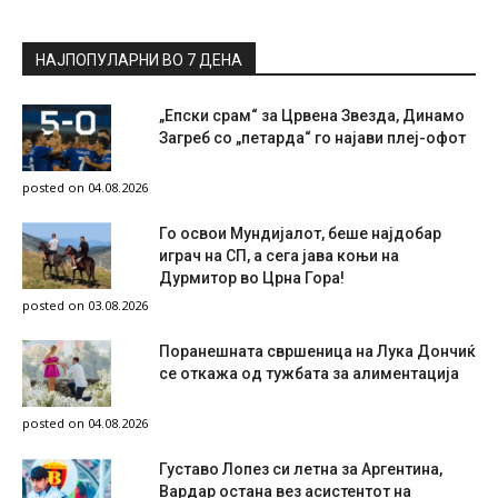
НАЈПОПУЛАРНИ ВО 7 ДЕНА
„Епски срам“ за Црвена Звезда, Динамо
Загреб со „петарда“ го најави плеј-офот
posted on 04.08.2026
Го освои Мундијалот, беше најдобар
играч на СП, а сега јава коњи на
Дурмитор во Црна Гора!
posted on 03.08.2026
Поранешната свршеница на Лука Дончиќ
се откажа од тужбата за алиментација
posted on 04.08.2026
Густаво Лопез си летна за Аргентина,
Вардар остана вез асистентот на