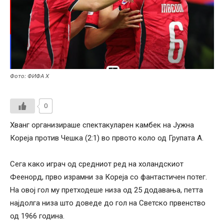
Фото: ФИФА Х
0
Хванг организираше спектакуларeн камбек на Јужна
Кореја против Чешка (2:1) во првото коло од Групата А.
Сега како играч од средниот ред на холандскиот
Феенорд, прво израмни за Кореја со фантастичен потег.
На овој гол му претходеше низа од 25 додавања, петта
најдолга низа што доведе до гол на Светско првенство
од 1966 година.