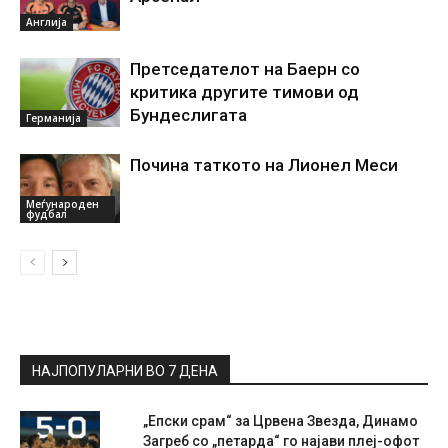
Англија
Претседателот на Баерн со
критика другите тимови од
Бундеслигата
Германија
Почина таткото на Лионел Меси
Меѓународен
фудбал
НАЈПОПУЛАРНИ ВО 7 ДЕНА
„Епски срам“ за Црвена Звезда, Динамо
Загреб со „петарда“ го најави плеј-офот