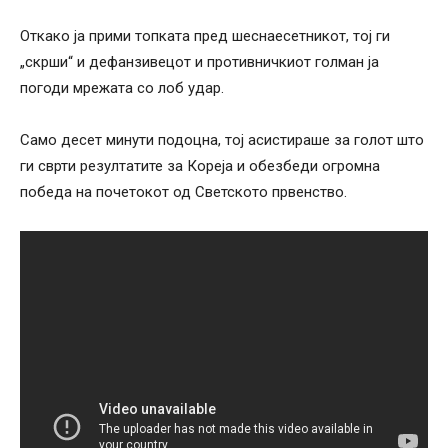
Откако ја прими топката пред шеснаесетникот, тој ги
„скрши“ и дефанзивецот и противничкиот голман ја
погоди мрежата со лоб удар.
Само десет минути подоцна, тој асистираше за голот што
ги сврти резултатите за Кореја и обезбеди огромна
победа на почетокот од Светското првенство.