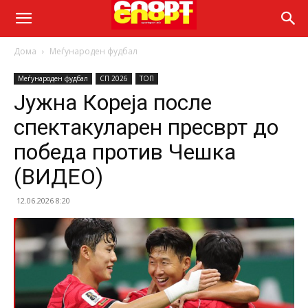
Дома
Меѓународен фудбал
Меѓународен фудбал
СП 2026
ТОП
Јужна Кореја после
спектакуларен пресврт до
победа против Чешка
(ВИДЕО)
12.06.2026 8:20