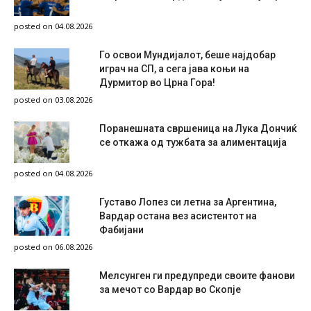
posted on 04.08.2026
Го освои Мундијалот, беше најдобар
играч на СП, а сега јава коњи на
Дурмитор во Црна Гора!
posted on 03.08.2026
Поранешната свршеница на Лука Дончиќ
се откажа од тужбата за алиментација
posted on 04.08.2026
Густаво Лопез си летна за Аргентина,
Вардар остана вез асистентот на
Фабијани
posted on 06.08.2026
Мелсунген ги предупреди своите фанови
за мечот со Вардар во Скопје