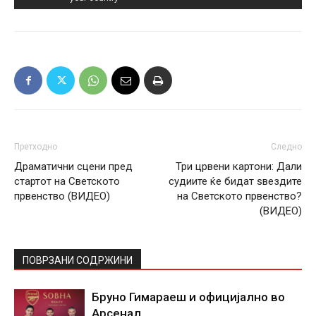
Претходно
Следно
Драматични сцени пред
Три црвени картони: Дали
стартот на Светското
судиите ќе бидат ѕвездите
првенство (ВИДЕО)
на Светското првенство?
(ВИДЕО)
ПОВРЗАНИ СОДРЖИНИ
Бруно Гимараеш и официјално во
Арсенал