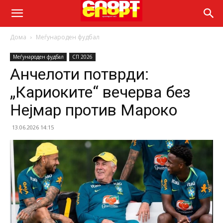
Дома
Меѓународен фудбал
Меѓународен фудбал
СП 2026
Анчелоти потврди:
„Кариоките“ вечерва без
Нејмар против Мароко
13.06.2026 14:15