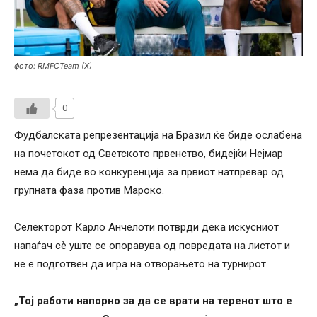
фото: RMFCTeam (X)
0
Фудбалската репрезентација на Бразил ќе биде ослабена
на почетокот од Светското првенство, бидејќи Нејмар
нема да биде во конкуренција за првиот натпревар од
групната фаза против Мароко.
Селекторот Карло Анчелоти потврди дека искусниот
напаѓач сè уште се опоравува од повредата на листот и
не е подготвен да игра на отворањето на турнирот.
„Тој работи напорно за да се врати на теренот што е