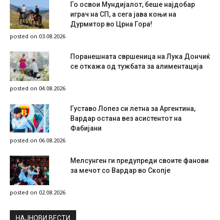
Го освои Мундијалот, беше најдобар
играч на СП, а сега јава коњи на
Дурмитор во Црна Гора!
posted on 03.08.2026
Поранешната свршеница на Лука Дончиќ
се откажа од тужбата за алиментација
posted on 04.08.2026
Густаво Лопез си летна за Аргентина,
Вардар остана вез асистентот на
Фабијани
posted on 06.08.2026
Мелсунген ги предупреди своите фанови
за мечот со Вардар во Скопје
posted on 02.08.2026
НAЈНОВИ ВЕСТИ