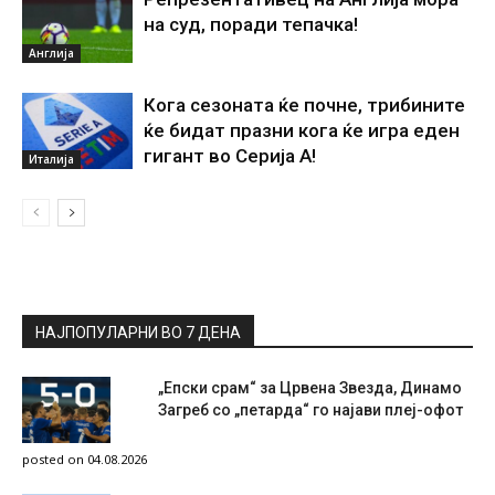
на суд, поради тепачка!
Англија
Кога сезоната ќе почне, трибините
ќе бидат празни кога ќе игра еден
гигант во Серија А!
Италија
НАЈПОПУЛАРНИ ВО 7 ДЕНА
„Епски срам“ за Црвена Звезда, Динамо
Загреб со „петарда“ го најави плеј-офот
posted on 04.08.2026