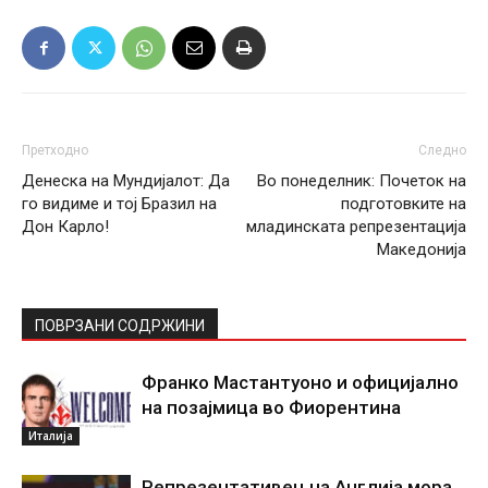
Претходно
Следно
Денеска на Мундијалот: Да
Во понеделник: Почеток на
го видиме и тој Бразил на
подготовките на
Дон Карло!
младинската репрезентација
Македонија
ПОВРЗАНИ СОДРЖИНИ
Франко Мастантуоно и официјално
на позајмица во Фиорентина
Италија
Репрезентативец на Англија мора