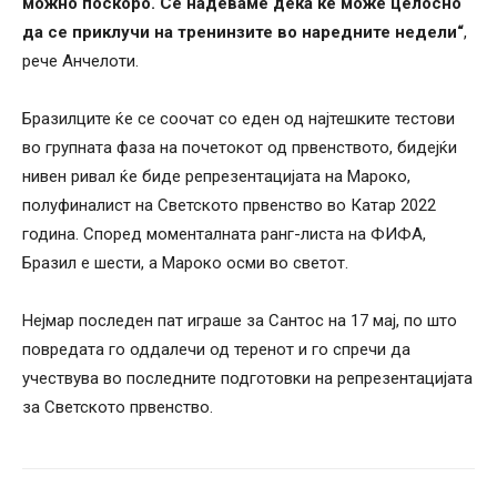
можно поскоро. Се надеваме дека ќе може целосно
да се приклучи на тренинзите во наредните недели“
,
рече Анчелоти.
Бразилците ќе се соочат со еден од најтешките тестови
во групната фаза на почетокот од првенството, бидејќи
нивен ривал ќе биде репрезентацијата на Мароко,
полуфиналист на Светското првенство во Катар 2022
година. Според моменталната ранг-листа на ФИФА,
Бразил е шести, а Мароко осми во светот.
Нејмар последен пат играше за Сантос на 17 мај, по што
повредата го оддалечи од теренот и го спречи да
учествува во последните подготовки на репрезентацијата
за Светското првенство.