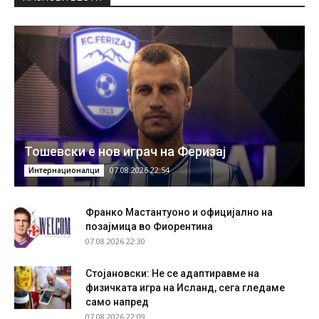
Тошевски е нов играч на Феризај
07.08.2026 22:54
Интернационалци
Франко Мастантуоно и официјално на
позајмица во Фиорентина
07.08.2026 22:30
Стојановски: Не се адаптиравме на
физичката игра на Исланд, сега гледаме
само напред
07.08.2026 22:09