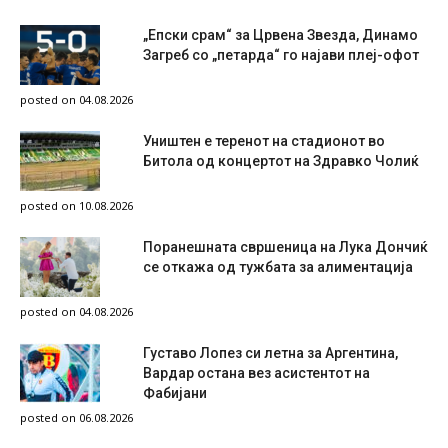
„Епски срам“ за Црвена Звезда, Динамо
Загреб со „петарда“ го најави плеј-офот
posted on 04.08.2026
Уништен е теренот на стадионот во
Битола од концертот на Здравко Чолиќ
posted on 10.08.2026
Поранешната свршеница на Лука Дончиќ
се откажа од тужбата за алиментација
posted on 04.08.2026
Густаво Лопез си летна за Аргентина,
Вардар остана вез асистентот на
Фабијани
posted on 06.08.2026