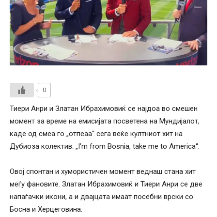
0
Тиери Анри и Златан Ибрахимовиќ се најдоа во смешен
момент за време на емисијата посветена на Мундијалот,
каде од смеа го „отпеаа“ сега веќе култниот хит на
Дубиоза колектив: „I’m from Bosnia, take me to America“.
Овој спонтан и хумористичен момент веднаш стана хит
меѓу фановите. Златан Ибрахимовиќ и Тиери Анри се две
напаѓачки икони, а и двајцата имаат посебни врски со
Босна и Херцеговина.