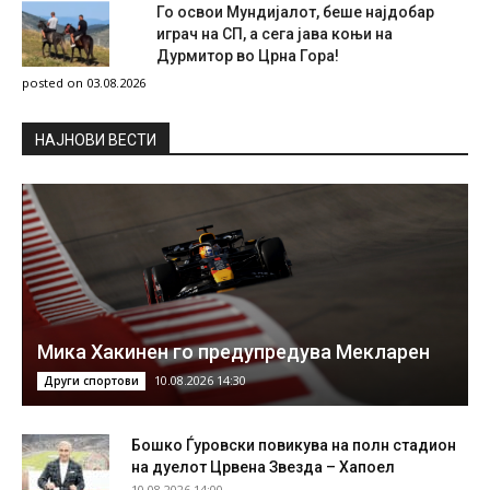
Го освои Мундијалот, беше најдобар
играч на СП, а сега јава коњи на
Дурмитор во Црна Гора!
posted on 03.08.2026
НAЈНОВИ ВЕСТИ
Мика Хакинен го предупредува Мекларен
10.08.2026 14:30
Други спортови
Бошко Ѓуровски повикува на полн стадион
на дуелот Црвена Звезда – Хапоел
10.08.2026 14:00