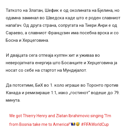
Таткото на Златан, Шефик е од околината на Бјелина, но
одамна заминал во Шведска каде што е роден славниот
напаѓач. Од друга страна, сопругата на Тиери Анри е од
Сараево, а славниот Французин има посебна врска и со
Босна и Херцеговина.
И двајцата сега отпеаја култен хит и уживаа во
неверојатната енергија што Босанците и Херцеговина ја
носат со себе на стартот на Мундијалот.
Да потсетиме, БиХ во 1. коло играше во Торонто против
Канада и ремизираше 1:1, иако „гостинот“ водеше до 79.
минута.
We got Thierry Henry and Zlatan Ibrahimovic singing “I’m
from Bosnia take me to America!”
#FIFAWorldCup