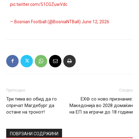
pic.twitter.com/51CGZuwVdc
— Bosnian Football (@BosniaNTBall)
June 12, 2026
Претходно
Следно
Три тима во обид да го
ЕХФ со ново признание:
спречат Магдебург да
Македонија во 2028 домаќин
остане на тронот!
на ЕП за играчи до 18 години
ПОВРЗАНИ СОДРЖИНИ