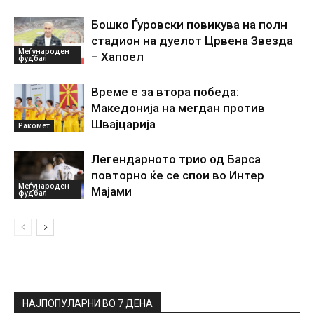
Бошко Ѓуровски повикува на полн
стадион на дуелот Црвена Звезда
Меѓународен
– Хапоел
фудбал
Време е за втора победа:
Македонија на мегдан против
Швајцарија
Ракомет
Легендарното трио од Барса
повторно ќе се спои во Интер
Меѓународен
Мајами
фудбал
НАЈПОПУЛАРНИ ВО 7 ДЕНА