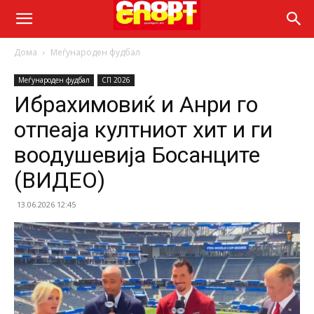
Дома
Меѓународен фудбал
Меѓународен фудбал
СП 2026
Ибрахимовиќ и Анри го
отпеаја култниот хит и ги
воодушевија Босанците
(ВИДЕО)
13.06.2026 12:45