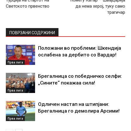
Турција на стартот на
помеѓу Катар – Швајцарија
Светското првенство
да нема херој, туку само
трагичар
ПОВРЗАНИ СОДРЖИНИ
Положани во проблеми: Шкендија
ослабена за дербито со Вардар!
Прва лига
Брегалница со победничко селфи:
„Сините“ покажаа сила!
Прва лига
Одличен настап на штипјани:
Брегалница го демолира Арсими!
Прва лига