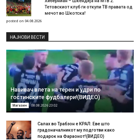
Хиберниан – Шкендија на МТВ 2:
Тетовскиот клуб ги откупи ТВ правата од
мечот во Шкотска!
posted on 04.08.2026
НAЈНОВИ ВЕСТИ
Навивач влета на терен и удри по
гостинските фудбалери!(ВИДЕО)
08.08.2026 23:02
Магазин
Салах во Трабзон е КРАЛ: Еве што
градоначалникот му подготви како
подарок на Фараонот!(ВИДЕО)