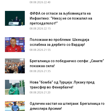
08.08.2026 22:40
ФИФА се огласи за љубовницата на
Инфантино: “Никој не се пожалил на
претседателот!“
08.08.2026 22:15
Положани во проблеми: Шкендија
ослабена за дербито со Вардар!
08.08.2026 21:55
Брегалница со победничко селфи: „Сините“
покажаа сила!
08.08.2026 21:35
Нова “бомба“ од Турција: Лукаку пред
трансфер во Фенербахче!
08.08.2026 21:20
Одличен настап на штипјани: Брегалница го
демолира Арсими!