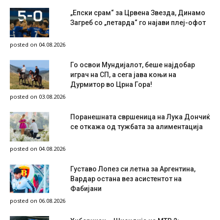
„Епски срам“ за Црвена Звезда, Динамо
Загреб со „петарда“ го најави плеј-офот
posted on 04.08.2026
Го освои Мундијалот, беше најдобар
играч на СП, а сега јава коњи на
Дурмитор во Црна Гора!
posted on 03.08.2026
Поранешната свршеница на Лука Дончиќ
се откажа од тужбата за алиментација
posted on 04.08.2026
Густаво Лопез си летна за Аргентина,
Вардар остана вез асистентот на
Фабијани
posted on 06.08.2026