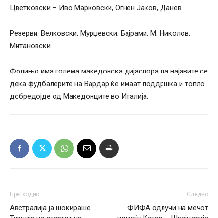
Цветковски – Иво Марковски, Огнен Јаков, Данев.
Резерви: Велковски, Мурџевски, Бајрами, М. Николов,
Митановски
Фолињо има голема македонска дијаспора па најавите се
дека фудбалерите на Вардар ќе имаат поддршка и топло
добредојде од Македонците во Италија.
Претходно
Следно
Австралија ја шокираше
ФИФА одлучи на мечот