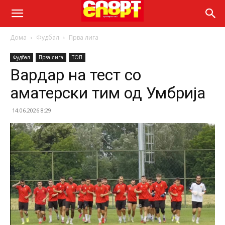
Дома
Фудбал
Прва лига
Фудбал
Прва лига
ТОП
Вардар на тест со
аматерски тим од Умбрија
14.06.2026 8:29