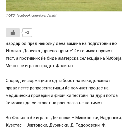
ФОТО:.facebook.com/fcvardarad/
+2
Вардар од пред неколку дена замина на подготовки во
Италија. Денеска „црвено-црните“ ќе го имаат првиот
тест, а противник ќе биде аматерска селекција на Умбрија.
Мечот се игра во градот Фолињо.
Според информациите од таборот на македонскиот
првак петте репрезентативци ќе поминат процес на
медицински проверки и физички тестови, па дури потоа
ќе можат да се стават на располагање на тимот.
Во Фолињо ќе играат: Диковски – Мишковски, Најдовски,
Куестас – Јевтовски, Дурански, Д. Тодоровски, Ф.