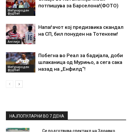
потпишува за Барселона!(ФОТО)
Меѓународен
фудбал
Напаѓачот кој предизвика скандал
на СП, бил понуден на Тотенхем!
Англија
Побегна во Реал за бадијала, доби
шлаканица од Мурињо, а сега сака
Меѓународен
назад на „Енфилд“!
фудбал
НАЈПОПУЛАРНИ ВО 7 ДЕНА
Се подготвува спектакл на Здравко