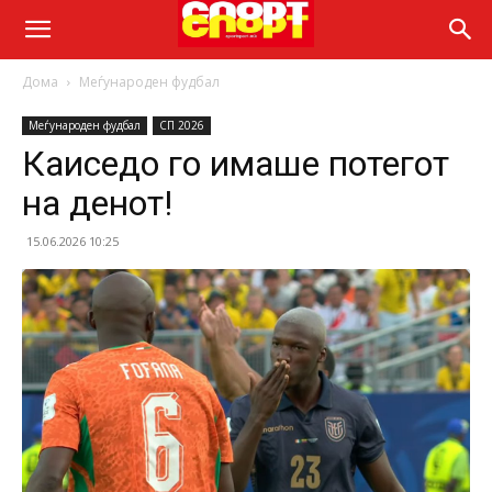
Дома
Меѓународен фудбал
Меѓународен фудбал
СП 2026
Каиседо го имаше потегот
на денот!
15.06.2026 10:25