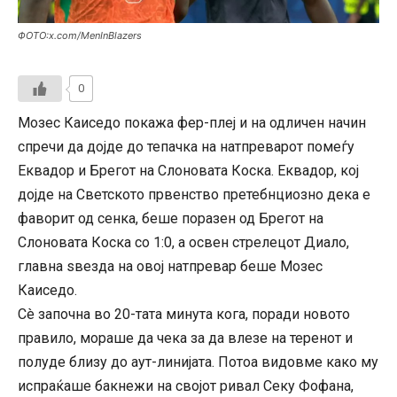
ФОТО:x.com/MenInBlazers
0
Мозес Каиседо покажа фер-плеј и на одличен начин
спречи да дојде до тепачка на натпреварот помеѓу
Еквадор и Брегот на Слоновата Коска. Еквадор, кој
дојде на Светското првенство претебнциозно дека е
фаворит од сенка, беше поразен од Брегот на
Слоновата Коска со 1:0, а освен стрелецот Диало,
главна ѕвезда на овој натпревар беше Мозес
Каиседо.
Сè започна во 20-тата минута кога, поради новото
правило, мораше да чека за да влезе на теренот и
полуде близу до аут-линијата. Потоа видовме како му
испраќаше бакнежи на својот ривал Секу Фофана,