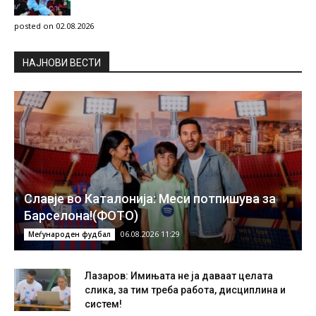
posted on 02.08.2026
НAЈНОВИ ВЕСТИ
Славје во Каталонија: Меси потпишува за
Барселона!(ФОТО)
06.08.2026 11:29
Меѓународен фудбал
Лазаров: Имињата не ја даваат целата
слика, за тим треба работа, дисциплина и
систем!