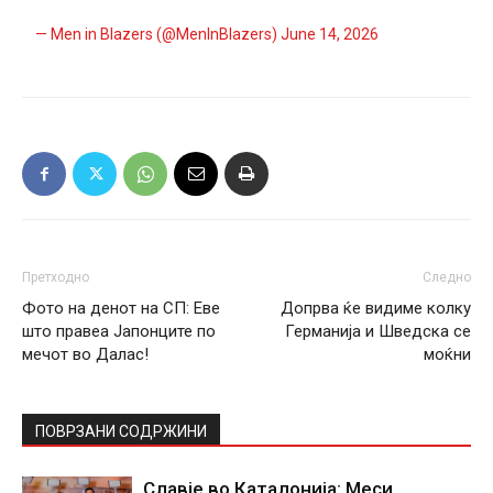
— Men in Blazers (@MenInBlazers)
June 14, 2026
Претходно
Следно
Фото на денот на СП: Еве
Допрва ќе видиме колку
што правеа Јапонците по
Германија и Шведска се
мечот во Далас!
моќни
ПОВРЗАНИ СОДРЖИНИ
Славје во Каталонија: Меси