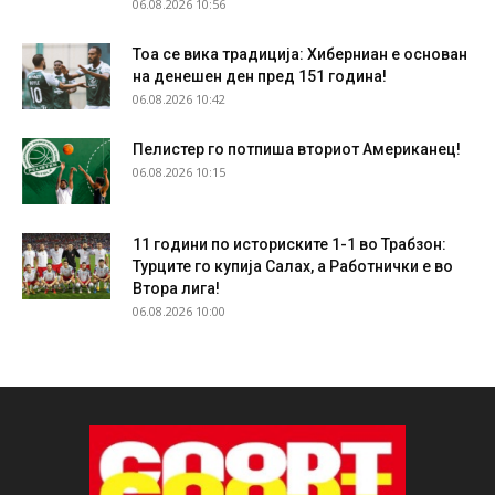
06.08.2026 10:56
Тоа се вика традиција: Хиберниан е основан
на денешен ден пред 151 година!
06.08.2026 10:42
Пелистер го потпиша вториот Американец!
06.08.2026 10:15
11 години по историските 1-1 во Трабзон:
Турците го купија Салах, а Работнички е во
Втора лига!
06.08.2026 10:00