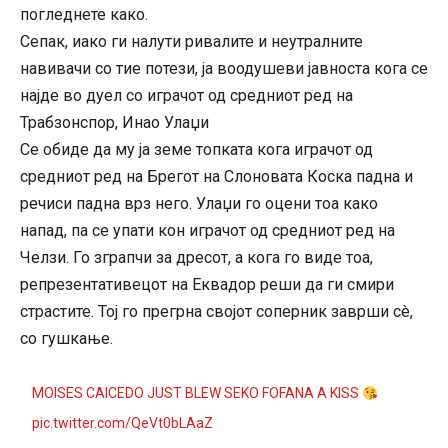
погледнете како.
Сепак, иако ги налути ривалите и неутралните
навивачи со тие потези, ја воодушеви јавноста кога се
најде во дуел со играчот од средниот ред на
Трабзонспор, Инао Улаџи
Се обиде да му ја земе топката кога играчот од
средниот ред на Брегот на Слоновата Коска падна и
речиси падна врз него. Улаџи го оцени тоа како
напад, па се упати кон играчот од средниот ред на
Челзи. Го зграпчи за дресот, а кога го виде тоа,
репрезентативецот на Еквадор реши да ги смири
страстите. Тој го прегрна својот соперник заврши сè,
со гушкање.
MOISES CAICEDO JUST BLEW SEKO FOFANA A KISS
pic.twitter.com/QeVt0bLAaZ