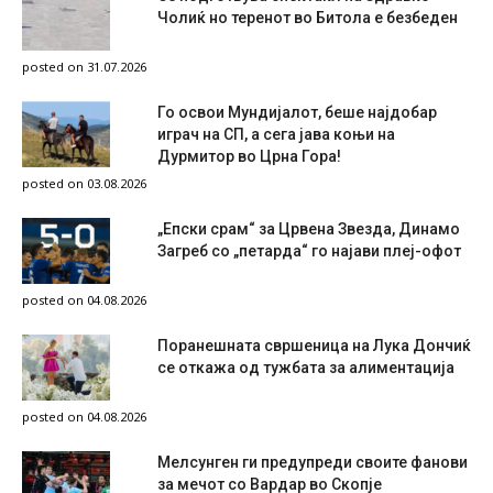
Чолиќ но теренот во Битола е безбеден
posted on 31.07.2026
Го освои Мундијалот, беше најдобар
играч на СП, а сега јава коњи на
Дурмитор во Црна Гора!
posted on 03.08.2026
„Епски срам“ за Црвена Звезда, Динамо
Загреб со „петарда“ го најави плеј-офот
posted on 04.08.2026
Поранешната свршеница на Лука Дончиќ
се откажа од тужбата за алиментација
posted on 04.08.2026
Мелсунген ги предупреди своите фанови
за мечот со Вардар во Скопје