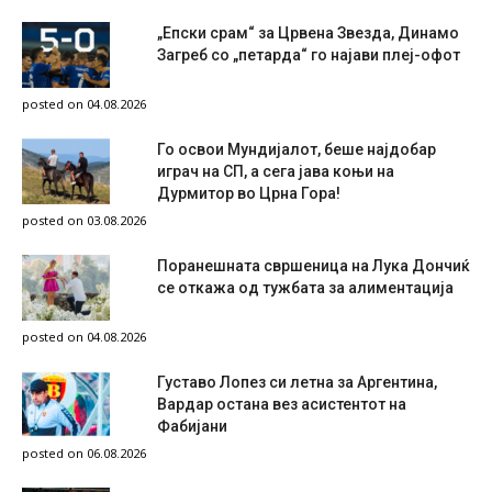
„Епски срам“ за Црвена Звезда, Динамо
Загреб со „петарда“ го најави плеј-офот
posted on 04.08.2026
Го освои Мундијалот, беше најдобар
играч на СП, а сега јава коњи на
Дурмитор во Црна Гора!
posted on 03.08.2026
Поранешната свршеница на Лука Дончиќ
се откажа од тужбата за алиментација
posted on 04.08.2026
Густаво Лопез си летна за Аргентина,
Вардар остана вез асистентот на
Фабијани
posted on 06.08.2026