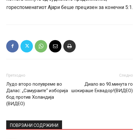
гореспоменатиот Ајари беше прецизен за конечни 5:1.
Претходно
Следно
Лудо второ полувреме во
Диало во 90.минута го
Далас: „Самураите“ изборија
шокираше Еквадор!(ВИДЕО)
бод против Холандија
(ВИДЕО)
ПОВРЗАНИ СОДРЖИНИ