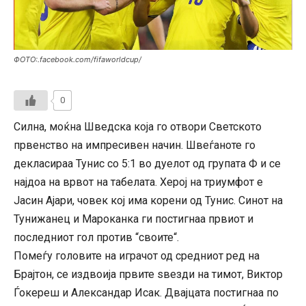
ФОТО:.facebook.com/fifaworldcup/
0
Силна, моќна Шведска која го отвори Светското
првенство на импресивен начин. Швеѓаноте го
декласираа Тунис со 5:1 во дуелот од групата Ф и се
најдоа на врвот на табелата. Херој на триумфот е
Јасин Ајари, човек кој има корени од Тунис. Синот на
Тунижанец и Мароканка ги постигнаа првиот и
последниот гол против “своите“.
Помеѓу головите на играчот од средниот ред на
Брајтон, се издвоија првите ѕвезди на тимот, Виктор
Ѓокереш и Александар Исак. Двајцата постигнаа по