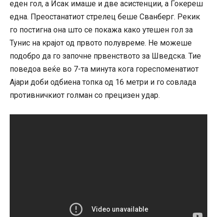
еден гол, а Исак имаше и две асистенции, а Ѓокереш
една. Преостанатиот стрелец беше Сванберг. Рекик
го постигна она што се покажа како утешен гол за
Тунис на крајот од првото полувреме. Не можеше
подобро да го започне првенството за Шведска. Тие
поведоа веќе во 7-та минута кога гореспоменатиот
Ајари доби одбиена топка од 16 метри и го совлада
противничкиот голман со прецизен удар.