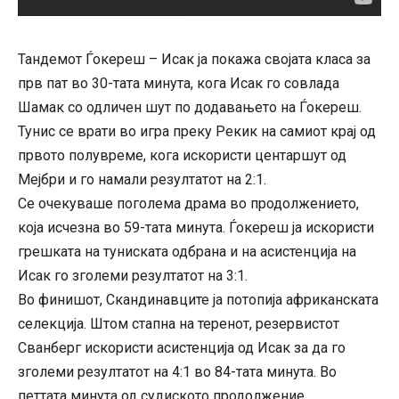
Тандемот Ѓокереш – Исак ја покажа својата класа за
прв пат во 30-тата минута, кога Исак го совлада
Шамак со одличен шут по додавањето на Ѓокереш.
Тунис се врати во игра преку Рекик на самиот крај од
првото полувреме, кога искористи центаршут од
Мејбри и го намали резултатот на 2:1.
Се очекуваше поголема драма во продолжението,
која исчезна во 59-тата минута. Ѓокереш ја искористи
грешката на туниската одбрана и на асистенција на
Исак го зголеми резултатот на 3:1.
Во финишот, Скандинавците ја потопија африканската
селекција. Штом стапна на теренот, резервистот
Сванберг искористи асистенција од Исак за да го
зголеми резултатот на 4:1 во 84-тата минута. Во
петтата минута од судиското продолжение,