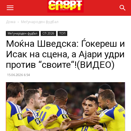
Дома
Меѓународен фудбал
Меѓународен фудбал
СП 2026
ТОП
Моќна Шведска: Ѓокереш и
Исак на сцена, а Ајари удри
против “своите“!(ВИДЕО)
15.06.2026 6:54