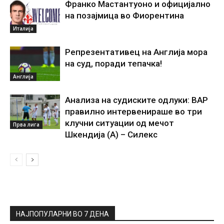
Франко Мастантуоно и официјално
на позајмица во Фиорентина
Италија
Репрезентативец на Англија мора
на суд, поради тепачка!
Англија
Анализа на судиските одлуки: ВАР
правилно интервенираше во три
клучни ситуации од мечот
Прва лига
Шкендија (А) – Силекс
НАЈПОПУЛАРНИ ВО 7 ДЕНА