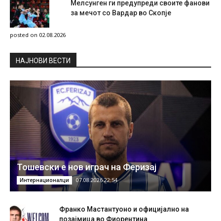
Мелсунген ги предупреди своите фанови
за мечот со Вардар во Скопје
posted on 02.08.2026
НAЈНОВИ ВЕСТИ
Тошевски е нов играч на Феризај
07.08.2026 22:54
Интернационалци
Франко Мастантуоно и официјално на
позајмица во Фиорентина