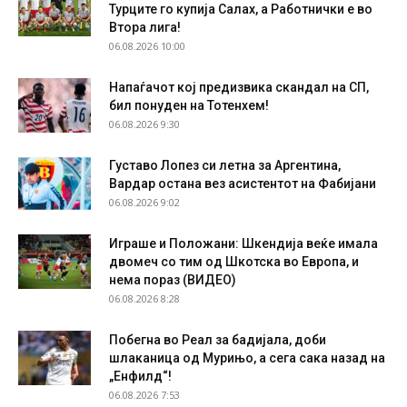
Турците го купија Салах, а Работнички е во
Втора лига!
06.08.2026 10:00
Напаѓачот кој предизвика скандал на СП,
бил понуден на Тотенхем!
06.08.2026 9:30
Густаво Лопез си летна за Аргентина,
Вардар остана вез асистентот на Фабијани
06.08.2026 9:02
Играше и Положани: Шкендија веќе имала
двомеч со тим од Шкотска во Европа, и
нема пораз (ВИДЕО)
06.08.2026 8:28
Побегна во Реал за бадијала, доби
шлаканица од Мурињо, а сега сака назад на
„Енфилд“!
06.08.2026 7:53