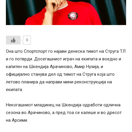
0
Она што Спортспорт го најави денеска тимот на Струга ТЛ
и го потврди. Досегашниот играч на екипата и воедно и
капитен на Шкендија Арачиново, Амир Нухија, и
официјално станува дел од тимот на Струга која што
летово планира да направи мини реконструкција на
екипата.
Некогашниот младинец на Шкендија одработи одлична
сезона во Арачиново, а пред тоа се калеше и во дресот
на Арсими.