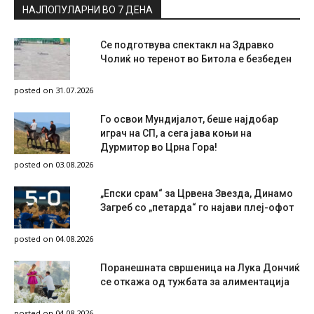
НАЈПОПУЛАРНИ ВО 7 ДЕНА
Се подготвува спектакл на Здравко
Чолиќ но теренот во Битола е безбеден
posted on 31.07.2026
Го освои Мундијалот, беше најдобар
играч на СП, а сега јава коњи на
Дурмитор во Црна Гора!
posted on 03.08.2026
„Епски срам“ за Црвена Звезда, Динамо
Загреб со „петарда“ го најави плеј-офот
posted on 04.08.2026
Поранешната свршеница на Лука Дончиќ
се откажа од тужбата за алиментација
posted on 04.08.2026