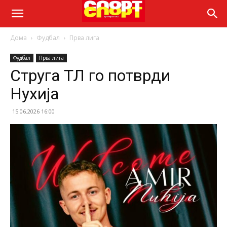
Дома
Фудбал
Прва лига
Фудбал
Прва лига
Струга ТЛ го потврди
Нухија
15.06.2026 16:00