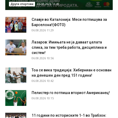
06.08.2026 11:49
Други спортови
Славје во Каталонија: Меси потпишува за
Барселона!(ФОТО)
06.08.2026 11:29
Лазаров: Имињата не ја даваат целата
слика, за тим треба работа, дисциплина и
систем!
06.08.2026 10:56
Тоа се вика традиција: Хиберниан е основан
на денешен ден пред 151 година!
06.08.2026 10:42
Пелистер го потпиша вториот Американец!
06.08.2026 10:15
11 години по историските 1-1 во Трабзон: