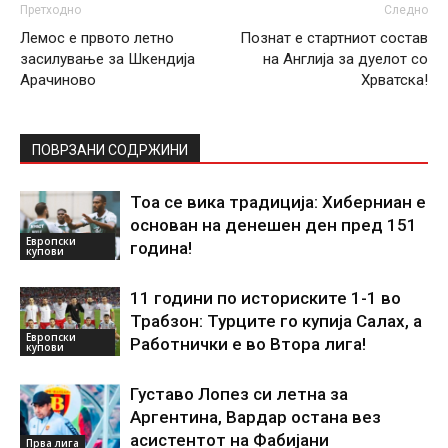
Претходно
Следно
Лемос е првото летно
Познат е стартниот состав
засилување за Шкендија
на Англија за дуелот со
Арачиново
Хрватска!
ПОВРЗАНИ СОДРЖИНИ
Тоа се вика традиција: Хиберниан е
основан на денешен ден пред 151
Европски
година!
купови
11 години по историските 1-1 во
Трабзон: Турците го купија Салах, а
Европски
Работнички е во Втора лига!
купови
Густаво Лопез си летна за
Аргентина, Вардар остана вез
асистентот на Фабијани
Прва лига