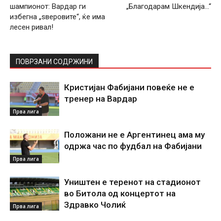
шампионот: Вардар ги
„Благодарам Шкендија…“
избегна „ѕверовите“, ќе има
лесен ривал!
ПОВРЗАНИ СОДРЖИНИ
Кристијан Фабијани повеќе не е
тренер на Вардар
Прва лига
Положани не е Аргентинец ама му
одржа час по фудбал на Фабијани
Прва лига
Уништен е теренот на стадионот
во Битола од концертот на
Здравко Чолиќ
Прва лига