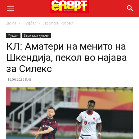
Дома
Фудбал
Европски купови
Фудбал
Европски купови
КЛ: Аматери на менито на
Шкендија, пекол во најава
за Силекс
16.06.2026 8:48