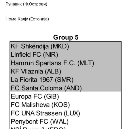
Рунавик (Ф.Острови)
Номе Калју (Естонија)