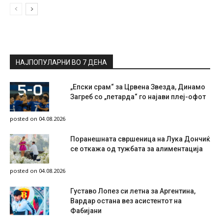
НАЈПОПУЛАРНИ ВО 7 ДЕНА
„Епски срам“ за Црвена Звезда, Динамо
Загреб со „петарда“ го најави плеј-офот
posted on 04.08.2026
Поранешната свршеница на Лука Дончиќ
се откажа од тужбата за алиментација
posted on 04.08.2026
Густаво Лопез си летна за Аргентина,
Вардар остана вез асистентот на
Фабијани