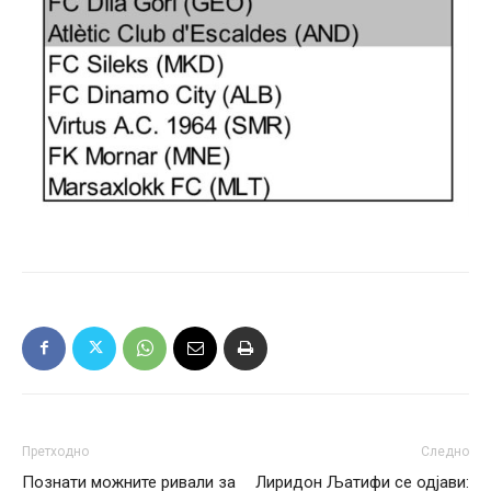
Претходно
Следно
Познати можните ривали за
Лиридон Љатифи се одјави: