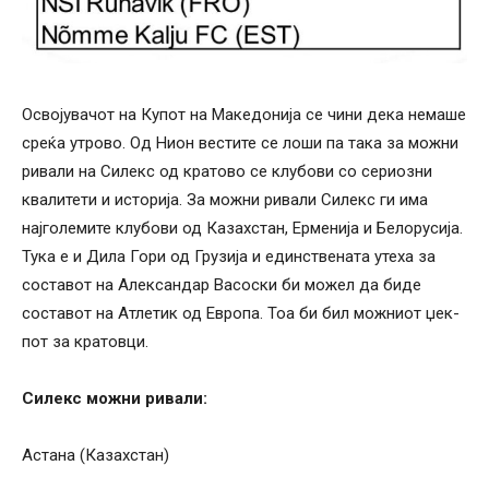
Освојувачот на Купот на Македонија се чини дека немаше
среќа утрово. Од Нион вестите се лоши па така за можни
ривали на Силекс од кратово се клубови со сериозни
квалитети и историја. За можни ривали Силекс ги има
најголемите клубови од Казахстан, Ерменија и Белорусија.
Тука е и Дила Гори од Грузија и единствената утеха за
составот на Александар Васоски би можел да биде
составот на Атлетик од Европа. Тоа би бил можниот џек-
пот за кратовци.
Силекс можни ривали:
Астана (Казахстан)