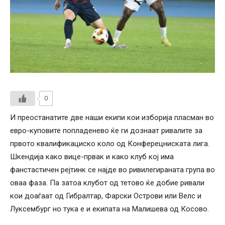
0
И преостанатите две наши екипи кои изборија пласман во
евро-куповите попладенево ќе ги дознаат ривалите за
првото квалификациско коло од Конферецниската лига.
Шкендија како вице-првак и како клуб кој има
фанстастичен рејтинк се најде во ривилегираната група во
оваа фаза. Па затоа клубот од тетово ќе добие ривали
кои доаѓаат од Гибралтар, Фарски Острови или Велс и
Луксембург но тука е и екипата на Малишева од Косово.