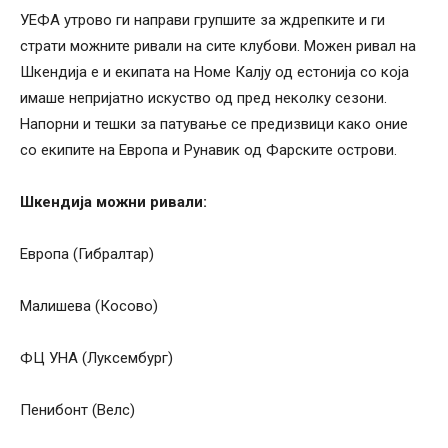
УЕФА утрово ги направи групшите за ждрепките и ги
страти можните ривали на сите клубови. Можен ривал на
Шкендија е и екипата на Номе Калју од естонија со која
имаше непријатно искуство од пред неколку сезони.
Напорни и тешки за патување се предизвици како оние
со екипите на Европа и Рунавик од Фарските острови.
Шкендија можни ривали:
Европа (Гибралтар)
Малишева (Косово)
ФЦ УНА (Луксембург)
Пенибонт (Велс)