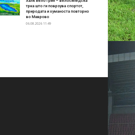
Халк Вело Грин – велосипедска
трка што ги поврзува спортот,
природата и хуманоста повторно
во Маврово
06.08.2026 11:49