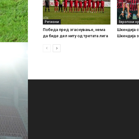
Региони
Европски к
Победа пред згаснување, нема
Шкендија с
да биде дел ниту од третата лига
Шкендија з