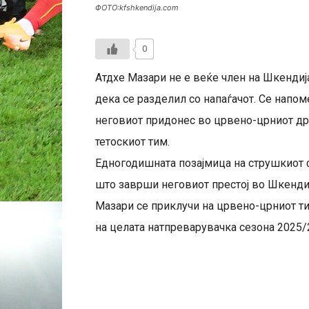
ФОТО:kfshkendija.com
0
Атдхе Мазари не е веќе член на Шкендија
дека се разделил со напаѓачот. Се напом
неговиот придонес во црвено-црниот дре
тетоскиот тим.
Едногодишната позајмица на струшкиот 
што заврши неговиот престој во Шкендиј
Мазари се приклучи на црвено-црниот ти
на целата натпреварувачка сезона 2025/