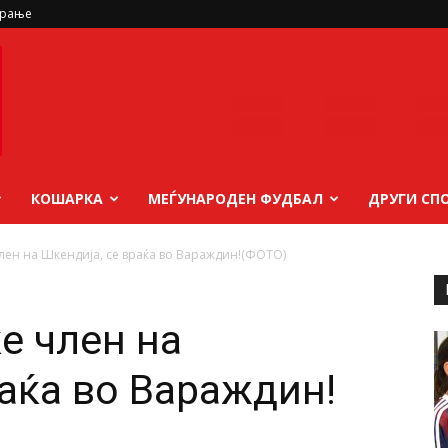
ирање
КОШАРКА
МЕЃУНАРОДЕН ФУДБАЛ
ДРУГИ СП
член на Шкендија, се враќа во Вараждин!(ФОТО)
е член на
раќа во Вараждин!