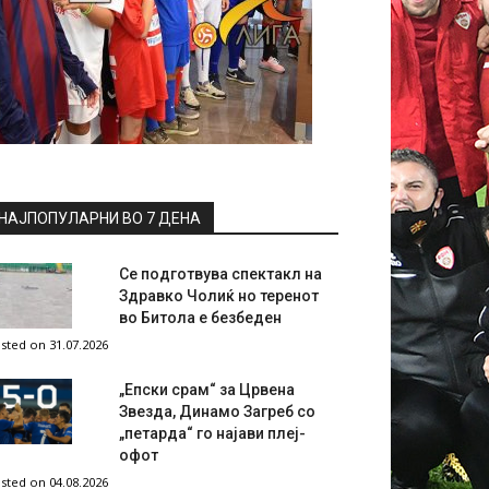
НАЈПОПУЛАРНИ ВО 7 ДЕНА
Се подготвува спектакл на
Здравко Чолиќ но теренот
во Битола е безбеден
sted on 31.07.2026
„Епски срам“ за Црвена
Звезда, Динамо Загреб со
„петарда“ го најави плеј-
офот
sted on 04.08.2026