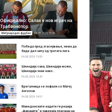
Официјално: Салах е нов играч на
Трабзонспор
06.08.2026 15:30
Меѓународен фудбал
Победа пред згаснување, нема да
биде дел ниту од третата лига
06.08.2026 15:00
Шкендија сака, Шкендија може,
Шкендија знае како…
06.08.2026 14:30
Брегалница се пофали со Матеј
Ангелов
06.08.2026 14:01
Македонските кадети ги решија
„фараните“ и заверија пласман на