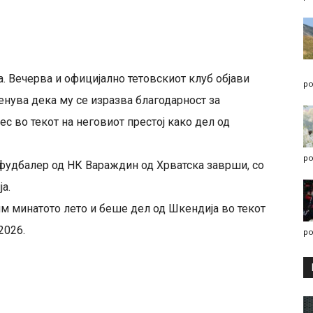
. Вечерва и официјално тетовскиот клуб објави
po
енува дека му се изразва благодарност за
с во текот на неговиот престој како дел од
po
фудбалер од НК Вараждин од Хрватска заврши, со
а.
м минатото лето и беше дел од Шкендија во текот
2026.
po