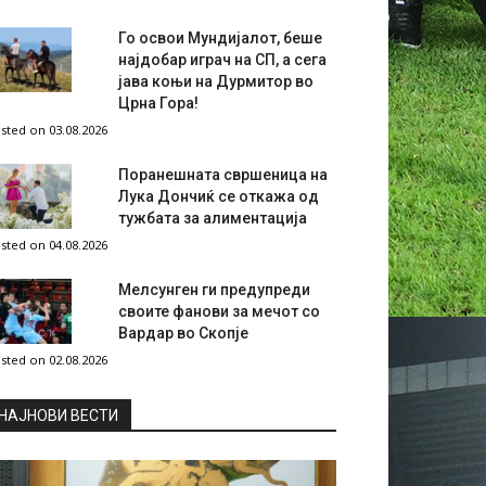
Го освои Мундијалот, беше
најдобар играч на СП, а сега
јава коњи на Дурмитор во
Црна Гора!
sted on 03.08.2026
Поранешната свршеница на
Лука Дончиќ се откажа од
тужбата за алиментација
sted on 04.08.2026
Мелсунген ги предупреди
своите фанови за мечот со
Вардар во Скопје
sted on 02.08.2026
НAЈНОВИ ВЕСТИ