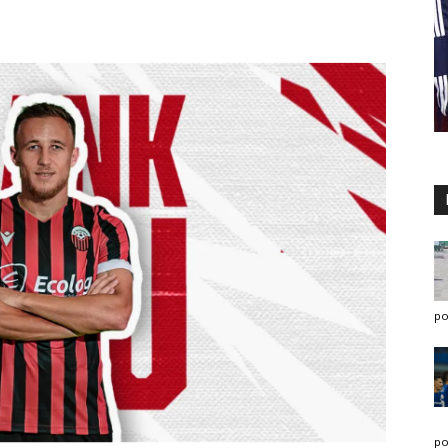
po
po