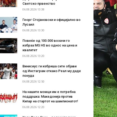
Светско првенство
06.08.2026 13:38
Георг Стојановски и официјално во
Лусаил
06.08.2026 13:30
Повеќе од 100.000 возачи го
избраа MG HS во однос на цена и
квалитет
06.08.2026 13:20
Винисиус ги избриша сите објави
од Инстаграм откако Реал му даде
понуда
06.08.2026 12:50
На нашите момци им е потребна
поддршка: Македонија против
Кипар на стартот на шампионатот!
06.08.2026 12:20