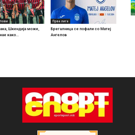
упови
Прва лига
ака, Шкендија може,
Брегалница се пофали со Матеј
нае како…
Ангелов