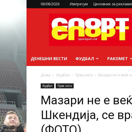
06/08/2026
Импресум
Ценовник за реклам
sportsport.mk
ДЕНЕШНИ ВЕСТИ
ФУДБАЛ
РАКОМЕТ
Дома
Фудбал
Прва лига
Мазари не е веќе 
Фудбал
Прва лига
Мазари не е веќ
Шкендија, се в
(ФОТО)