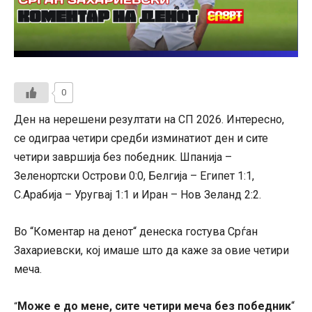
0
Ден на нерешени резултати на СП 2026. Интересно,
се одиграа четири средби изминатиот ден и сите
четири завршија без победник. Шпанија –
Зеленортски Острови 0:0, Белгија – Египет 1:1,
С.Арабија – Уругвај 1:1 и Иран – Нов Зеланд 2:2.
Во “Коментар на денот“ денеска гостува Срѓан
Захариевски, кој имаше што да каже за овие четири
меча.
Може е до мене, сите четири меча без победник
“
“