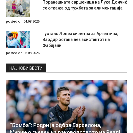
Поранешната свршеница на Лука Дончиќ
се откажа од тужбата за алиментација
posted on 04.08.2026
Густаво Лопез си летна за Аргентина,
Вардар остана вез асистентот на
Фабијани
posted on 06.08.2026
НAЈНОВИ ВЕСТИ
“Бомба“: Родри ја одбра Барселона,
Мурињо гневен на раководството на Реал!