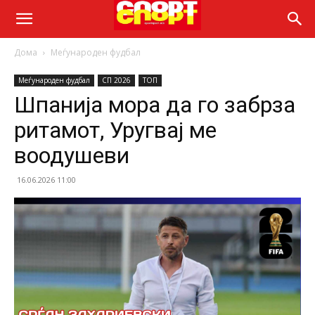
Дома
Меѓународен фудбал
Меѓународен фудбал
СП 2026
ТОП
Шпанија мора да го забрза
ритамот, Уругвај ме
воодушеви
16.06.2026 11:00