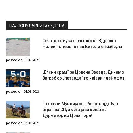
НАЈПОПУЛАРНИ ВО 7 ДЕНА
Се подготвува спектакл на Здравко
Чолиќ но теренот во Битола е безбеден
posted on 31.07.2026
„Епски срам“ за Црвена Звезда, Динамо
Загреб со „петарда“ го најави плеј-офот
posted on 04.08.2026
Го освои Мундијалот, беше најдобар
играч на СП, а сега јава коњи на
Дурмитор во Црна Гора!
posted on 03.08.2026