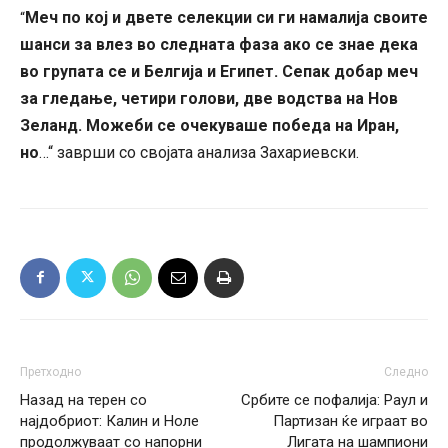
Меч по кој и двете селекции си ги намалија своите
“
шанси за влез во следната фаза ако се знае дека
во групата се и Белгија и Египет. Сепак добар меч
за гледање, четири голови, две водства на Нов
Зеланд. Можеби се очекуваше победа на Иран,
но
…“ заврши со својата анализа Захариевски.
Претходно
Следно
Назад на терен со
Србите се пофалија: Раул и
најдобриот: Калин и Ноле
Партизан ќе играат во
продолжуваат со напорни
Лигата на шампиони