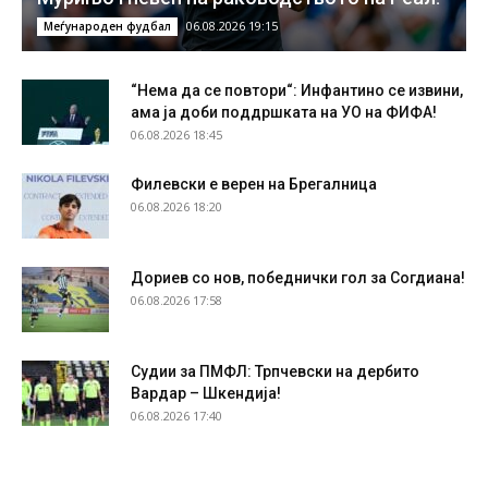
06.08.2026 19:15
Меѓународен фудбал
“Нема да се повтори“: Инфантино се извини,
ама ја доби поддршката на УО на ФИФА!
06.08.2026 18:45
Филевски е верен на Брегалница
06.08.2026 18:20
Дориев со нов, победнички гол за Согдиана!
06.08.2026 17:58
Судии за ПМФЛ: Трпчевски на дербито
Вардар – Шкендија!
06.08.2026 17:40