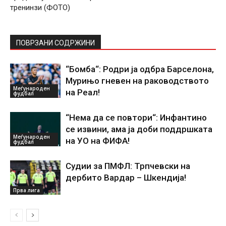
тренинзи (ФОТО)
ПОВРЗАНИ СОДРЖИНИ
“Бомба“: Родри ја одбра Барселона,
Мурињо гневен на раководството
Меѓународен
на Реал!
фудбал
“Нема да се повтори“: Инфантино
се извини, ама ја доби поддршката
Меѓународен
на УО на ФИФА!
фудбал
Судии за ПМФЛ: Трпчевски на
дербито Вардар – Шкендија!
Прва лига