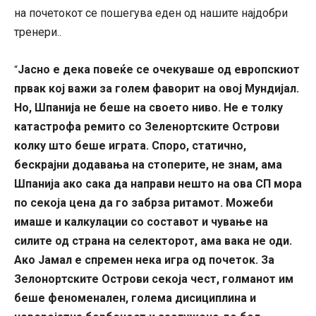
на почетокот се пошегува еден од нашите најдобри
тренери..
Јасно е дека повеќе се очекуваше од европскиот
“
првак кој важи за голем фаворит на овој Мундијал.
Но, Шпанија не беше на своето ниво. Не е толку
катастрофа ремито со Зеленортските Острови
колку што беше играта. Споро, статично,
бескрајни додавања на стоперите, не знам, ама
Шпанија ако сака да направи нешто на ова СП мора
по секоја цена да го забрза ритамот. Можеби
имаше и калкулации со составот и чување на
силите од страна на селекторот, ама вака не оди.
Ако Јамал е спремен нека игра од почеток. За
Зелонортските Острови секоја чест, голманот им
беше феноменален, голема дисициплина и