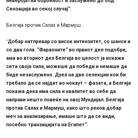
неверојатна борбеност и заслужено до бод.
Сензација во секој случај“.
Белгија против Салах и Мармуш…
Добар натпревар со висок интензитет, со шанси и
“
со два гола. “Фараоните“ во првиот дел подобри,
ама во вториот дел Белгија во целост ја искажа
сета своја сила, можеше да победи и немаше да
биде незаслужено. Дуел на две селекции кои би
требало да се најдат во нокаут – фазата, а Белгија
покажа дека има сила и квалитет во себе да
направи нешто повеќе на овој Мундијал. Белгија
против Салах и Мармуш, како што реков добар
меч за анализирање, имаше што да се види,
посебно транзицијата на Египет“.