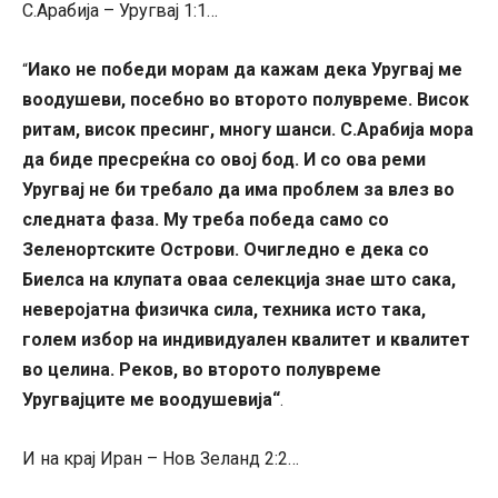
С.Арабија – Уругвај 1:1…
Иако не победи морам да кажам дека Уругвај ме
“
воодушеви, посебно во второто полувреме. Висок
ритам, висок пресинг, многу шанси. С.Арабија мора
да биде пресреќна со овој бод. И со ова реми
Уругвај не би требало да има проблем за влез во
следната фаза. Му треба победа само со
Зеленортските Острови. Очигледно е дека со
Биелса на клупата оваа селекција знае што сака,
неверојатна физичка сила, техника исто така,
голем избор на индивидуален квалитет и квалитет
во целина. Реков, во второто полувреме
Уругвајците ме воодушевија“
.
И на крај Иран – Нов Зеланд 2:2…