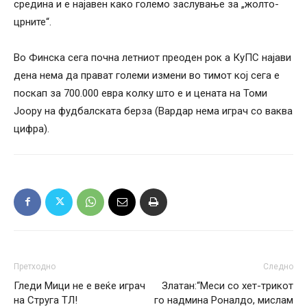
средина и е најавен како големо заслување за „жолто-
црните“.
Во Финска сега почна летниот преоден рок а КуПС најави
дена нема да прават големи измени во тимот кој сега е
поскап за 700.000 евра колку што е и цената на Томи
Јоору на фудбалската берза (Вардар нема играч со ваква
цифра).
Претходно
Следно
Гледи Мици не е веќе играч
Златан:“Меси со хет-трикот
на Струга ТЛ!
го надмина Роналдо, мислам