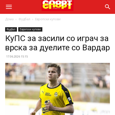
Дома
Фудбал
Европски купови
Фудбал
Европски купови
КуПС за засили со играч за
врска за дуелите со Вардар
17.06.2026 15:15