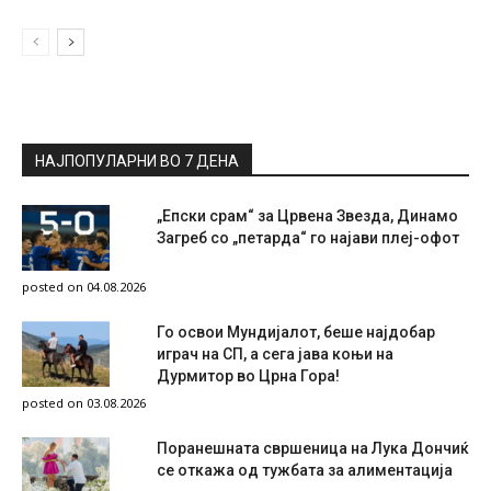
НАЈПОПУЛАРНИ ВО 7 ДЕНА
„Епски срам“ за Црвена Звезда, Динамо
Загреб со „петарда“ го најави плеј-офот
posted on 04.08.2026
Го освои Мундијалот, беше најдобар
играч на СП, а сега јава коњи на
Дурмитор во Црна Гора!
posted on 03.08.2026
Поранешната свршеница на Лука Дончиќ
се откажа од тужбата за алиментација