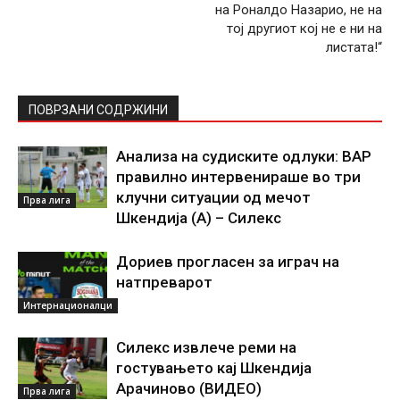
на Роналдо Назарио, не на
тој другиот кој не е ни на
листата!“
ПОВРЗАНИ СОДРЖИНИ
Анализа на судиските одлуки: ВАР
правилно интервенираше во три
клучни ситуации од мечот
Прва лига
Шкендија (А) – Силекс
Дориев прогласен за играч на
натпреварот
Интернационалци
Силекс извлече реми на
гостувањето кај Шкендија
Арачиново (ВИДЕО)
Прва лига