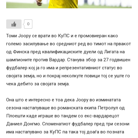
0
Томи Јоору се врати во КуПС и е промовиеран како
големо засилување во средниот ред во тимот на првакот
од Финска пред квалификациските дуели од Лигата на
шампионите против Вардар. Станува збор за 27 годвишен
фудбалер кој ја го има и репрезентативниот статус во
својата земја, но и покрај неколкуте повици тој се уште го
чека дебито за својата земја.
Она што е интересно е тоа дека Јоору во изминатата
сезона настапуваше во романската екипа Петролул од
Плоешти каде играше во тандем со екс-вардарецот
Даниел Донгмо. Споменатиот фудбалер пред три сезони
има настапувано за КуПС па така тој доаѓа во позната