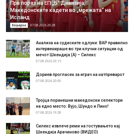
Прв пораз на ЕП „Б“ Дивизија:
Македонските кадети во „мрежата“ на
Исланд
07.08.2026 20:28
Кошарка
Анализа на судиските одлуки: ВАР правилно
интервенираше во три клучни ситуации од
мечот Шкендија (А) – Силекс
07.08.2026 20:15
Дориев прогласен за играч на натпреварот
07.08.2026 20:00
Тројца поранешни македонски селектори
на едно место: Вујо, Шундо и Лино!
07.08.2026 19:28
Силекс извлече реми на гостувањето кај
Шкендија Арачиново (ВИДЕО)