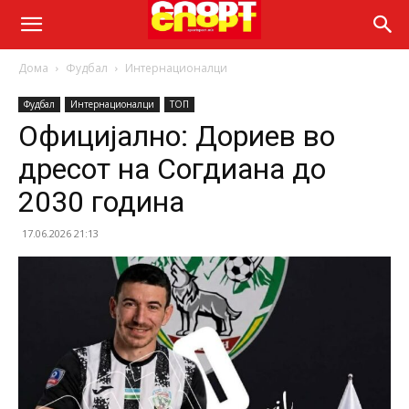
Дома
Фудбал
Интернационалци
Фудбал
Интернационалци
ТОП
Официјално: Дориев во
дресот на Согдиана до
2030 година
17.06.2026 21:13