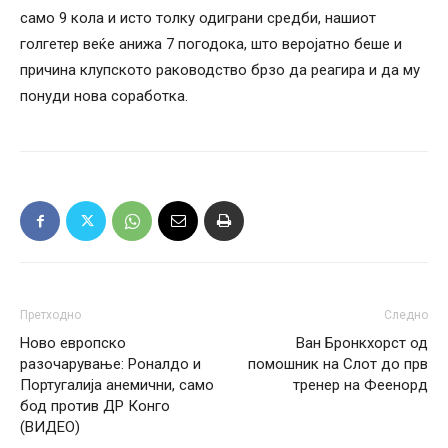
само 9 кола и исто толку одиграни средби, нашиот
голгетер веќе анижа 7 погодока, што веројатно беше и
причина клупското раководство брзо да реагира и да му
понуди нова соработка.
Претходно
Следно
Ново европско
Ван Бронкхорст од
разочарување: Роналдо и
помошник на Слот до прв
Португалија анемични, само
тренер на Феенорд
бод против ДР Конго
(ВИДЕО)