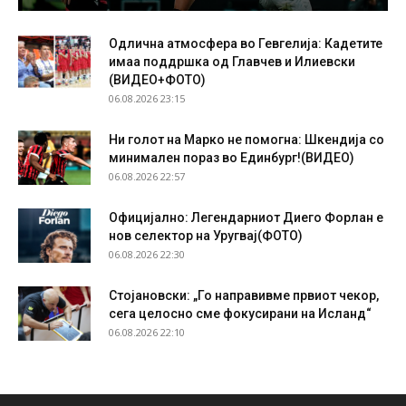
Одлична атмосфера во Гевгелија: Кадетите
имаа поддршка од Главчев и Илиевски
(ВИДЕО+ФОТО)
06.08.2026 23:15
Ни голот на Марко не помогна: Шкендија со
минимален пораз во Единбург!(ВИДЕО)
06.08.2026 22:57
Официјално: Легендарниот Диего Форлан е
нов селектор на Уругвај(ФОТО)
06.08.2026 22:30
Стојановски: „Го направивме првиот чекор,
сега целосно сме фокусирани на Исланд“
06.08.2026 22:10