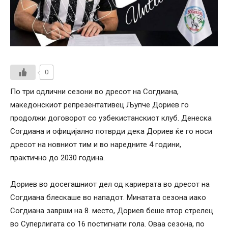
0
По три одлични сезони во дресот на Согдиана,
македонскиот репрезентативец Љупче Дориев го
продолжи договорот со узбекистанскиот клуб. Денеска
Согдиана и официјално потврди дека Дориев ќе го носи
дресот на новниот тим и во наредните 4 години,
практично до 2030 година.
Дориев во досегашниот дел од кариерата во дресот на
Согдиана блескаше во нападот. Минатата сезона иако
Согдиана заврши на 8. место, Дориев беше втор стрелец
во Суперлигата со 16 постигнати гола. Оваа сезона, по