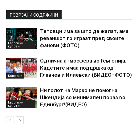
ПОВРЗАНИ СОДРЖИНИ
Тетовци има за што да жалат, ама
реваншот го играат пред своите
Европски
фанови (ФОТО)
купови
Одлична атмосфера во Гевгелија:
Кадетите имаа поддршка од
Главчев и Илиевски (ВИДЕО+ФОТО)
Кошарка
Ни голот на Марко не помогна:
Шкендија со минимален пораз во
Европски
Единбург!(ВИДЕО)
купови