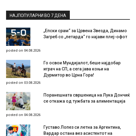
НАЈПОПУЛАРНИ ВО 7 ДЕНА
„Епски срам“ за Црвена Звезда, Динамо
Загреб со „петарда“ го најави плеј-офот
posted on 04.08.2026
Го освои Мундијалот, беше најдобар
играч на СП, а сега јава коњи на
Дурмитор во Црна Гора!
posted on 03.08.2026
Поранешната свршеница на Лука Дончиќ
се откажа од тужбата за алиментација
posted on 04.08.2026
Густаво Лопез си летна за Аргентина,
Вардар остана вез асистентот на