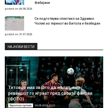
Фабијани
posted on 06.08.2026
Се подготвува спектакл на Здравко
Чолиќ но теренот во Битола е безбеден
posted on 31.07.2026
НAЈНОВИ ВЕСТИ
Тетовци има за што да жалат, ама
реваншот го играат пред своите фанови
(ФОТО)
06.08.2026 23:22
Европски купови