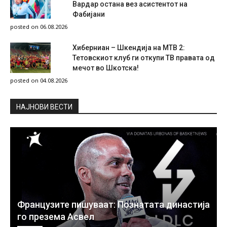
Вардар остана вез асистентот на
Фабијани
posted on 06.08.2026
Хиберниан – Шкендија на МТВ 2:
Тетовскиот клуб ги откупи ТВ правата од
мечот во Шкотска!
posted on 04.08.2026
НAЈНОВИ ВЕСТИ
Французите пишуваат: Познатата династија
го презема Асвел