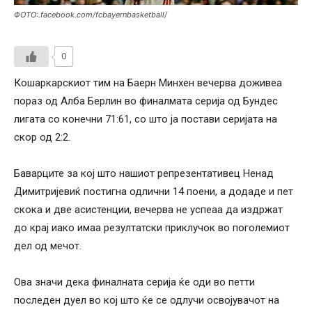
ФОТО:.facebook.com/fcbayernbasketball/
0
Кошаркарскиот тим на Баерн Минхен вечерва доживеа
пораз од Алба Берлин во финалмата серија од Бундес
лигата со конечни 71:61, со што ја постави серијата на
скор од 2:2.
Баварците за кој што нашиот репрезентативец Ненад
Димитријевиќ постигна одлични 14 поени, а додаде и пет
скока и две асистенции, вечерва не успеаа да издржат
до крај иако имаа резултатски приклучок во поголемиот
дел од мечот.
Ова значи дека финалната серија ќе оди во петти
последен дуел во кој што ќе се одлучи освојувачот на