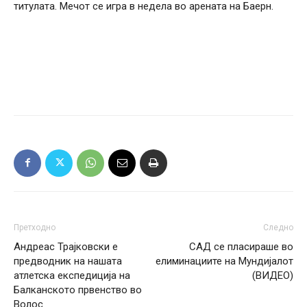
титулата. Мечот се игра в недела во арената на Баерн.
Претходно
Следно
Андреас Трајковски е
САД се пласираше во
предводник на нашата
елиминациите на Мундијалот
атлетска експедиција на
(ВИДЕО)
Балканското првенство во
Волос