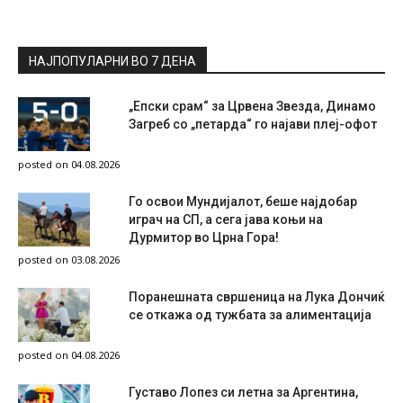
НАЈПОПУЛАРНИ ВО 7 ДЕНА
„Епски срам“ за Црвена Звезда, Динамо
Загреб со „петарда“ го најави плеј-офот
posted on 04.08.2026
Го освои Мундијалот, беше најдобар
играч на СП, а сега јава коњи на
Дурмитор во Црна Гора!
posted on 03.08.2026
Поранешната свршеница на Лука Дончиќ
се откажа од тужбата за алиментација
posted on 04.08.2026
Густаво Лопез си летна за Аргентина,