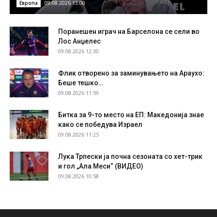
09.08.2026 13:00
Европа
Поранешен играч на Барселона се сели во
Лос Анџелес
09.08.2026 12:30
Флик отворено за заминувањето на Араухо:
Беше тешко…
09.08.2026 11:59
Битка за 9-то место на ЕП: Македонија знае
како се победува Израел
09.08.2026 11:25
Лука Трпески ја почна сезоната со хет-трик
и гол „Ала Меси“ (ВИДЕО)
09.08.2026 10:58