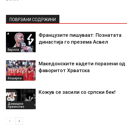
ПОВРЗАНИ СОДРЖИНИ
Французите пишуваат: Познатата
династија го презема Асвел
Европа
Македонските кадети поразени од
фаворитот Хрватска
Кошарка
Кожув се засили со српски бек!
Домашно
првенство