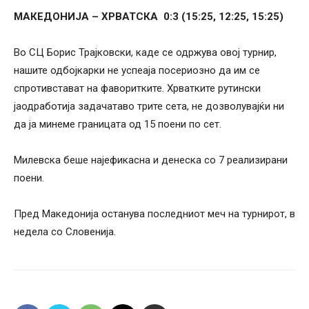
МАКЕДОНИЈА – ХРВАТСКА 0:3 (15:25, 12:25, 15:25)
Во СЦ Борис Трајковски, каде се одржува овој турнир,
нашите одбојкарки не успеаја посериозно да им се
спротивстават на фаворитките. Хрватките рутински
јаодработија задачатаво трите сета, не дозволувајќи ни
да ја минеме границата од 15 поени по сет.
Милевска беше најефикасна и денеска со 7 реализирани
поени.
Пред Македонија останува последниот меч на турнирот, в
недела со Словенија.