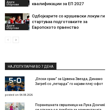
Други
квалификации за ЕП 2027
спортови
Одбојкарите со крушевски локум ги
стартуваа подготовките за
Други
Европското првенство
спортови
НАЈПОПУЛАРНИ ВО 7 ДЕНА
„Епски срам“ за Црвена Звезда, Динамо
Загреб со „петарда“ го најави плеј-офот
posted on 04.08.2026
Поранешната свршеница на Лука Дончиќ
се откажа од тужбата за алиментација