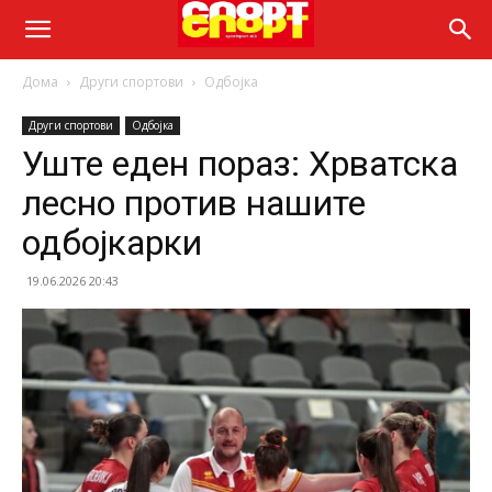
Дома
Други спортови
Одбојка
Други спортови
Одбојка
Уште еден пораз: Хрватска
лесно против нашите
одбојкарки
19.06.2026 20:43