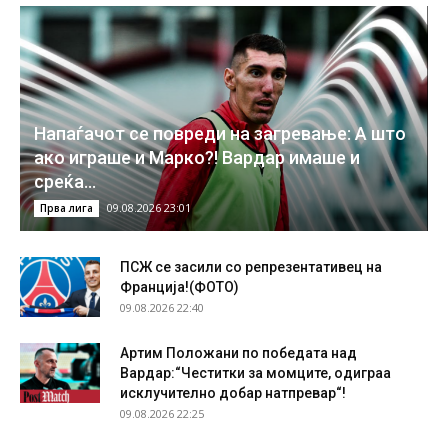
Напаѓачот се повреди на загревање: А што
ако играше и Марко?! Вардар имаше и
среќа…
09.08.2026 23:01
Прва лига
ПСЖ се засили со репрезентативец на
Франција!(ФОТО)
09.08.2026 22:40
Артим Положани по победата над
Вардар:“Честитки за момците, одиграа
исклучително добар натпревар“!
09.08.2026 22:25