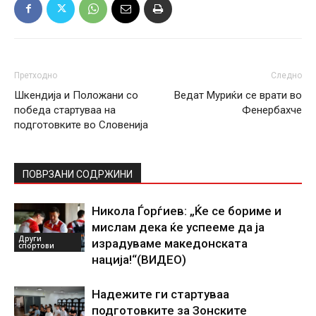
Претходно
Следно
Шкендија и Положани со
Ведат Муриќи се врати во
победа стартуваа на
Фенербахче
подготовките во Словенија
ПОВРЗАНИ СОДРЖИНИ
Никола Ѓорѓиев: „Ќе се бориме и
мислам дека ќе успееме да ја
Други
израдуваме македонската
спортови
нација!“(ВИДЕО)
Надежите ги стартуваа
подготовките за Зонските