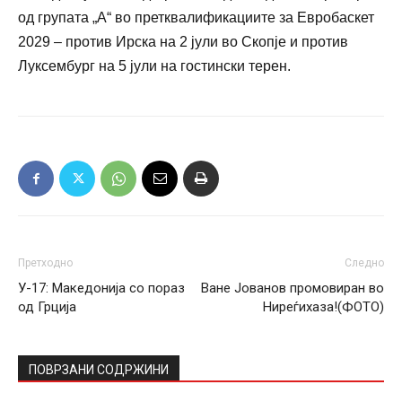
од групата „А“ во претквалификациите за Евробаскет
2029 – против Ирска на 2 јули во Скопје и против
Луксембург на 5 јули на гостински терен.
Претходно
Следно
У-17: Македонија со пораз
Ване Јованов промовиран во
од Грција
Ниреѓихаза!(ФОТО)
ПОВРЗАНИ СОДРЖИНИ