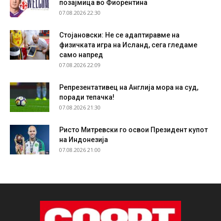
позајмица во Фиорентина
07.08.2026 22:30
Стојановски: Не се адаптиравме на
физичката игра на Исланд, сега гледаме
само напред
07.08.2026 22:09
Репрезентативец на Англија мора на суд,
поради тепачка!
07.08.2026 21:30
Ристо Митревски го освои Президент купот
на Индонезија
07.08.2026 21:00