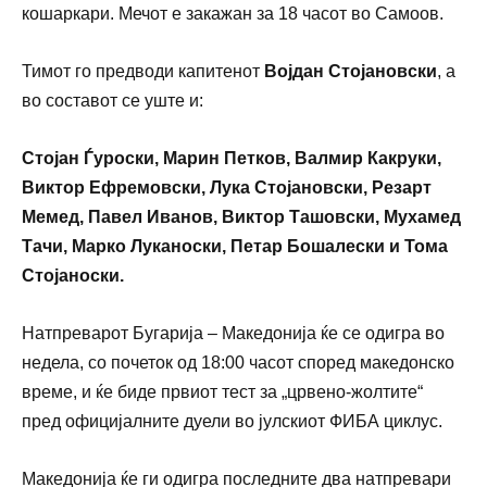
кошаркари.
Мечот е закажан за 18 часот во Самоов.
Тимот го предводи капитенот
Војдан Стојановски
, а
во составот се уште и:
Стојан Ѓуроски, Марин Петков, Валмир Какруки,
Виктор Ефремовски, Лука Стојановски, Резарт
Мемед, Павел Иванов, Виктор Ташовски, Мухамед
Тачи, Марко Луканоски, Петар Бошалески и Тома
Стојаноски.
Натпреварот Бугарија – Македонија ќе се одигра во
недела, со почеток од 18:00 часот според македонско
време, и ќе биде првиот тест за „црвено-жолтите“
пред официјалните дуели во јулскиот ФИБА циклус.
Македонија ќе ги одигра последните два натпревари