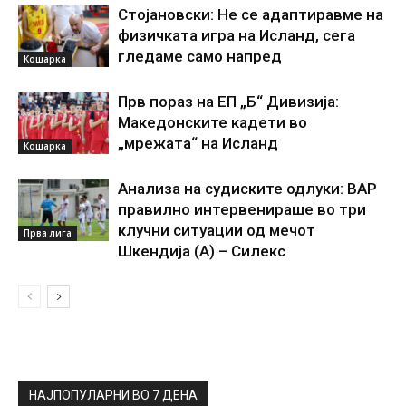
Стојановски: Не се адаптиравме на
физичката игра на Исланд, сега
гледаме само напред
Кошарка
Прв пораз на ЕП „Б“ Дивизија:
Македонските кадети во
„мрежата“ на Исланд
Кошарка
Анализа на судиските одлуки: ВАР
правилно интервенираше во три
клучни ситуации од мечот
Прва лига
Шкендија (А) – Силекс
НАЈПОПУЛАРНИ ВО 7 ДЕНА