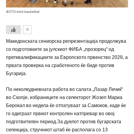
ФОТО:mkd.basketbal
0
Македонската сениорска репрезентација продолжува
со подготовките за јулскиот ФИБА „прозорец“ од
претквалификациите за Европското првенство 2029, а
првата проверка на сработеното ќе биде против
Бугарија.
По неколкудневната работа во салата „Лазар Лечиќ“
во Скопје, избраниците на селекторот Жозеп Мариа
Берокал во недела ќе отпатуваат за Самоков, каде ќе
го одиграат првиот контролен натпревар во овој
подготвителен период.За дуелот против бугарската
селекција, стручниот штаб ќе располага со 13