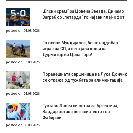
„Епски срам“ за Црвена Звезда, Динамо
Загреб со „петарда“ го најави плеј-офот
posted on 04.08.2026
Го освои Мундијалот, беше најдобар
играч на СП, а сега јава коњи на
Дурмитор во Црна Гора!
posted on 03.08.2026
Поранешната свршеница на Лука Дончиќ
се откажа од тужбата за алиментација
posted on 04.08.2026
Густаво Лопез си летна за Аргентина,
Вардар остана вез асистентот на
Фабијани
posted on 06.08.2026