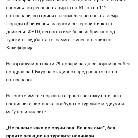
времиња во репрезентацијата со 51 гол на 112
натпревари, со години е непожелен во својата земја.
Поради обвинувања за врски со терористичкото
движење ФЕТО, неговото име беше избришано од
турскиот фудбал, а тој самиот живее во егзил во
Калифорнија.
Некој одлучи да плати 79 долари за да се појави посебен
поздрав за Шукур на стадионот пред почетокот на
натпреварот.
Неговото име се појави на екранот неколку пати, што
предизвика вистинска возбуда во турските медиуми и
меѓу политичарите.
„Не знаеме како се случи ова. Во шок сме“, беа
првите реакции на турските новинари.