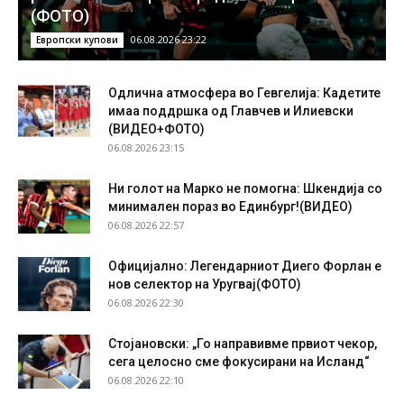
(ФОТО)
06.08.2026 23:22
Европски купови
Одлична атмосфера во Гевгелија: Кадетите
имаа поддршка од Главчев и Илиевски
(ВИДЕО+ФОТО)
06.08.2026 23:15
Ни голот на Марко не помогна: Шкендија со
минимален пораз во Единбург!(ВИДЕО)
06.08.2026 22:57
Официјално: Легендарниот Диего Форлан е
нов селектор на Уругвај(ФОТО)
06.08.2026 22:30
Стојановски: „Го направивме првиот чекор,
сега целосно сме фокусирани на Исланд“
06.08.2026 22:10