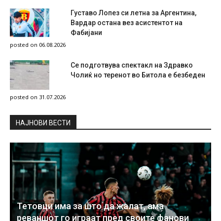
Густаво Лопез си летна за Аргентина,
Вардар остана вез асистентот на
Фабијани
posted on 06.08.2026
Се подготвува спектакл на Здравко
Чолиќ но теренот во Битола е безбеден
posted on 31.07.2026
НAЈНОВИ ВЕСТИ
Тетовци има за што да жалат, ама
реваншот го играат пред своите фанови