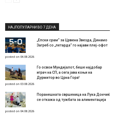
НАЈПОПУЛАРНИ ВО 7 ДЕНА
„Епски срам“ за Црвена Звезда, Динамо
Загреб со „петарда“ го најави плеј-офот
posted on 04.08.2026
Го освои Мундијалот, беше најдобар
играч на СП, а сега јава коњи на
Дурмитор во Црна Гора!
posted on 03.08.2026
Поранешната свршеница на Лука Дончиќ
се откажа од тужбата за алиментација
posted on 04.08.2026