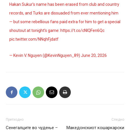
Hakan Sukur’s name has been erased from club and country
records, and Turks are dissuaded from ever mentioning him
— but some rebellious fans paid extra for him to get a special
shoutout at tonight’s game:
https://t.co/cNIQFen6Qc
pic.twitter.com/NNqhFjdatf
— Kevin V. Nguyen (@KevinNguyen_89)
June 20, 2026
Претходно
Следно
Сенегалците во чудење –
Македонскиот кошаркарски