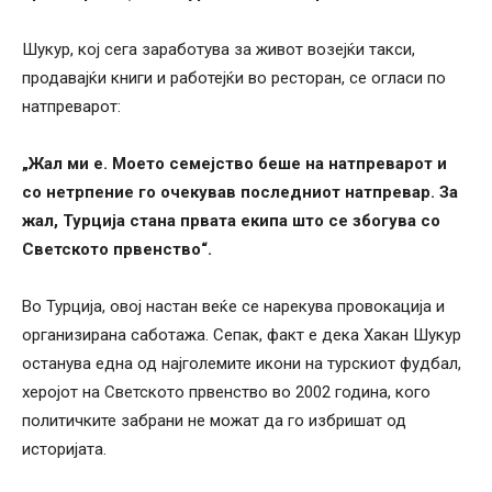
Шукур, кој сега заработува за живот возејќи такси,
продавајќи книги и работејќи во ресторан, се огласи по
натпреварот:
„Жал ми е. Моето семејство беше на натпреварот и
со нетрпение го очекував последниот натпревар. За
жал, Турција стана првата екипа што се збогува со
Светското првенство“.
Во Турција, овој настан веќе се нарекува провокација и
организирана саботажа. Сепак, факт е дека Хакан Шукур
останува една од најголемите икони на турскиот фудбал,
херојот на Светското првенство во 2002 година, кого
политичките забрани не можат да го избришат од
историјата.