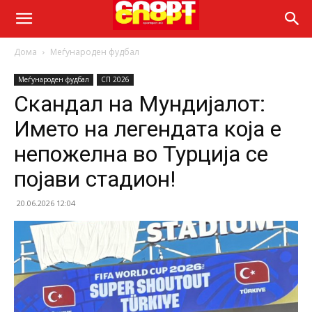
Дома
Меѓународен фудбал
Меѓународен фудбал
СП 2026
Скандал на Мундијалот:
Името на легендата која е
непожелна во Турција се
појави стадион!
20.06.2026 12:04