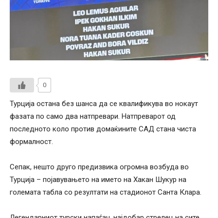
0
Турција остана без шанса да се квалификува во нокаут
фазата по само два натпревари. Натпреварот од
последното коло против домаќините САД стана чиста
формалност.
Сепак, нешто друго предизвика огромна возбуда во
Турција – појавувањето на името на Хакан Шукур на
големата табла со резултати на стадионот Санта Клара.
Легендарниот турски напаѓач, најдобар стрелец на сите