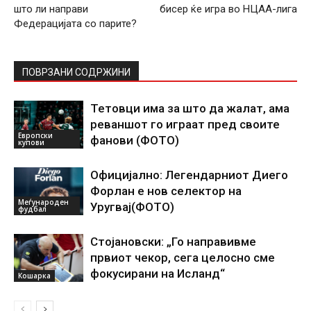
што ли направи
бисер ќе игра во НЦАА-лига
Федерацијата со парите?
ПОВРЗАНИ СОДРЖИНИ
Тетовци има за што да жалат, ама
реваншот го играат пред своите
Европски
фанови (ФОТО)
купови
Официјално: Легендарниот Диего
Форлан е нов селектор на
Меѓународен
Уругвај(ФОТО)
фудбал
Стојановски: „Го направивме
првиот чекор, сега целосно сме
фокусирани на Исланд“
Кошарка