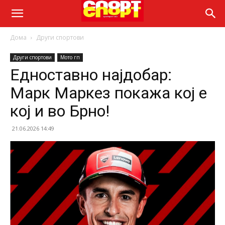
Дома
Други спортови
Други спортови
Мото гп
Едноставно најдобар:
Марк Маркез покажа кој е
кој и во Брно!
21.06.2026 14:49