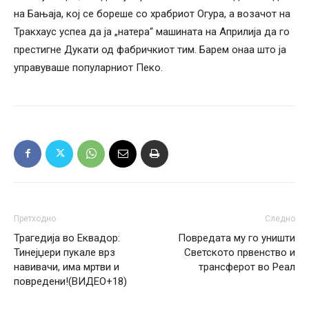
на Бањаја, кој се бореше со храбриот Огура, а возачот на
Тракхаус успеа да ја „натера“ машината на Априлија да го
престигне Дукати од фабричкиот тим. Барем онаа што ја
управуваше популарниот Пеко.
Претходно
Следно
Трагедија во Еквадор:
Повредата му го уништи
Тинејџери пукале врз
Светското првенство и
навивачи, има мртви и
трансферот во Реал
повредени!(ВИДЕО+18)