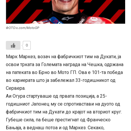
ФОТО:x.com/MotoGP
0
Марк Маркез, возач на фабричкиот тим на Дукати, ја
освои трката за Големата награда на Чешка, одржана
на патеката во Брно во Мото ГП. Ова е 101-та победа
во кариерата што ја забележал 33-годишникот од
Сервера.
Аи Огура стартуваше од првата позиција, а 25-
годишниот Јапонец му се спротивстави на дуото од
фабричкиот тим на Дукати до крајот на вториот круг.
Губеше сила, па беше престигнат од Франческо
Бањаја, а веднаш потоа и од Маркез. Секако,