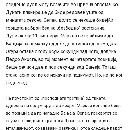
следеше дуел меѓу возачите во црвена опрема, кој
Дукати планираше да биде редовен уште од
минатата сезона. Сепак, долго се чекаше бидејќи
тројцата најбрзи беа на „безбедно“ растојание.
Дури околу 11-тиот круг Маркез се приближи до
Банџаја за помалку од две десетинки од секундата,
Огура остана околу осум секунди зад него, додека
Педро Акоста, во тој момент на четвртата позиција,
беше речиси две и пол секунди зад Бањаја. Тогаш
стана јасно кој ќе се искачи на подиумот. Но, не по кој
редослед.
На почетокот од „последната третина“ од трката,
односно на седум круга до крајот, Маркез конечно беше
во позиција да го нападне Бањаја. Сепак, пресвртот се
случи во следниот круг кога Шпанецот го престигна
Италијанецот, создавајќи разлика. Потоа следеше падот