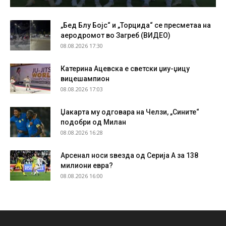
„Бед Блу Бојс“ и „Торцида“ се пресметаа на
аеродромот во Загреб (ВИДЕО)
08.08.2026 17:30
Катерина Ацевска е светски џиу-џицу
вицешампион
08.08.2026 17:03
Џакарта му одговара на Челзи, „Сините“
подобри од Милан
08.08.2026 16:28
Арсенал носи ѕвезда од Серија А за 138
милиони евра?
08.08.2026 16:00