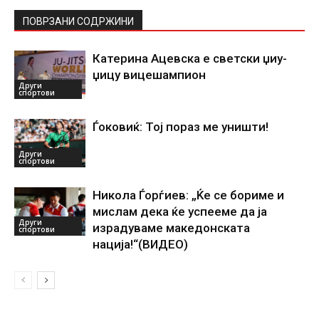
ПОВРЗАНИ СОДРЖИНИ
Катерина Ацевска е светски џиу-
џицу вицешампион
Други
спортови
Ѓоковиќ: Тој пораз ме уништи!
Други
спортови
Никола Ѓорѓиев: „Ќе се бориме и
мислам дека ќе успееме да ја
Други
израдуваме македонската
спортови
нација!“(ВИДЕО)