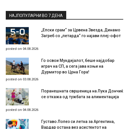
НАЈПОПУЛАРНИ ВО 7 ДЕНА
„Епски срам“ за Црвена Звезда, Динамо
Загреб со „петарда“ го најави плеј-офот
posted on 04.08.2026
Го освои Мундијалот, беше најдобар
играч на СП, а сега јава коњи на
Дурмитор во Црна Гора!
posted on 03.08.2026
Поранешната свршеница на Лука Дончиќ
се откажа од тужбата за алиментација
posted on 04.08.2026
Густаво Лопез си летна за Аргентина,
Вардар остана вез асистентот на