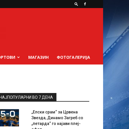
ОРТОВИ
МАГАЗИН
ФОТОГАЛЕРИЈА
НАЈПОПУЛАРНИ ВО 7 ДЕНА
„Епски срам“ за Црвена
Звезда, Динамо Загреб со
„петарда“ го најави плеј-