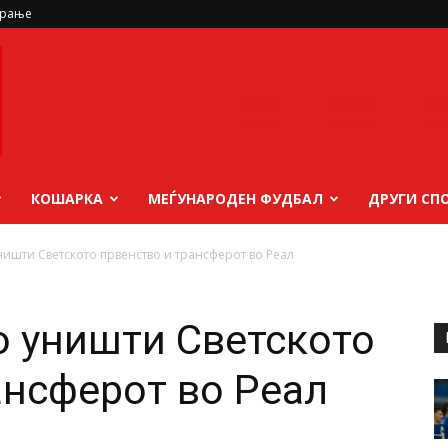
ирање
КОШАРКА
МЕЃУНАРОДЕН ФУДБАЛ
ДРУГИ СП
ништи Светското првенство и трансферот во Реал
о уништи Светското
ансферот во Реал