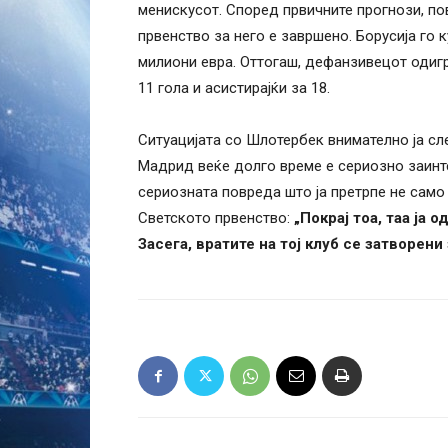
менискусот. Според првичните прогнози, по
првенство за него е завршено. Борусија го 
милиони евра. Оттогаш, дефанзивецот одигр
11 гола и асистирајќи за 18.
Ситуацијата со Шлотербек внимателно ја сл
Мадрид веќе долго време е сериозно заинте
сериозната повреда што ја претрпе не само
Светското првенство:
„Покрај тоа, таа ја 
Засега, вратите на тој клуб се затворени 