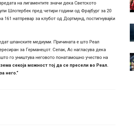
вредата на лигаментите значи дека Светското
купи Шлотербек пред четири години од Фрајбург за 20
а 161 натпревар за клубот од Дортмунд, постигнувајќи
едат шпанските медиуми. Причината е што Реал
ресиран за Германецот. Сепак, Ас нагласува дека
 што го уништува неговото понатамошно учество на
одзема секоја можност тој да се пресели во Реал.
за него.“