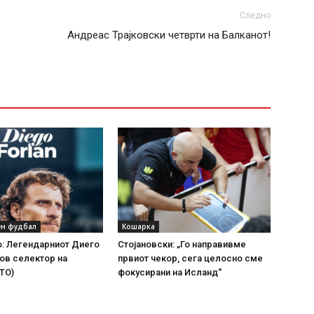
Следно
Андреас Трајковски четврти на Балканот!
н фудбал
Кошарка
: Легендарниот Диего
Стојановски: „Го направивме
ов селектор на
првиот чекор, сега целосно сме
ТО)
фокусирани на Исланд“