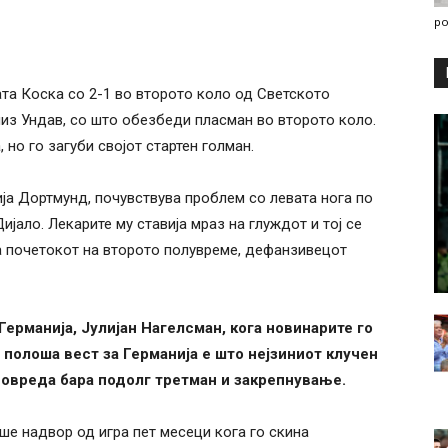
po
та Коска со 2-1 во второто коло од Светското
из Ундав, со што обезбеди пласман во второто коло.
 но го загуби својот стартен голман.
ја Дортмунд, почувствува проблем со левата нога по
ијало. Лекарите му ставија мраз на глуждот и тој се
а почетокот на второто полувреме, дефанзивецот
Германија, Јулијан Нагелсман, кога новинарите го
 полоша вест за Германија е што нејзиниот клучен
повреда бара подолг третман и закрепнување.
ше надвор од игра пет месеци кога го скина