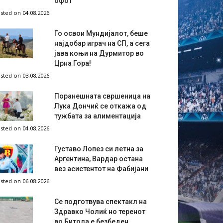
офот
sted on 04.08.2026
Го освои Мундијалот, беше
најдобар играч на СП, а сега
јава коњи на Дурмитор во
Црна Гора!
sted on 03.08.2026
Поранешната свршеница на
Лука Дончиќ се откажа од
тужбата за алиментација
sted on 04.08.2026
Густаво Лопез си летна за
Аргентина, Вардар остана
вез асистентот на Фабијани
sted on 06.08.2026
Се подготвува спектакл на
Здравко Чолиќ но теренот
во Битола е безбеден