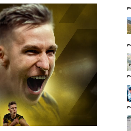
po
po
po
po