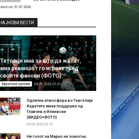
sted on 31.07.2026
НAЈНОВИ ВЕСТИ
Тетовци има за што да жалат,
ама реваншот го играат пред
своите фанови (ФОТО)
06.08.2026 23:22
Европски купови
Одлична атмосфера во Гевгелија:
Кадетите имаа поддршка од
Главчев и Илиевски
(ВИДЕО+ФОТО)
06.08.2026 23:15
Ни голот на Марко не помогна: