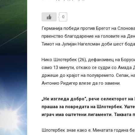
0
Германија победи против Брегот на Слонова
првенство благодарение на головите на Ден
Тимот на Јулијан Нагелсман доби шест бода,
Нико Шлотербек (26), дефанзивец на Боруси
само 13 минути, откако се судри со Амада Д
држеше до крајот на полувремето. Сепак, н
Антонио Ридигер влезе да го замени.
„Не изгледа добро“, рече селекторот на 
прашаа за повредата на Шлотербек. Уште
играч има оштетени лигаменти. Таквата 
Шлотербек знае како е. Минатата година бе