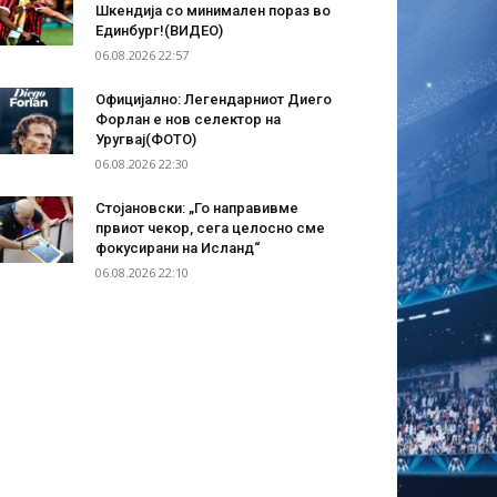
Шкендија со минимален пораз во
Единбург!(ВИДЕО)
06.08.2026 22:57
Официјално: Легендарниот Диего
Форлан е нов селектор на
Уругвај(ФОТО)
06.08.2026 22:30
Стојановски: „Го направивме
првиот чекор, сега целосно сме
фокусирани на Исланд“
06.08.2026 22:10