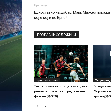
Претходно
Едноставно најдобар: Марк Маркез покажа
кој е кој и во Брно!
ПОВРЗАНИ СОДРЖИНИ
Европски купови
Меѓународе
Тетовци има за што да жалат, ама
Официјално
реваншот го играат пред своите
Форлан е н
фанови (ФОТО)
Уругвај(ФО