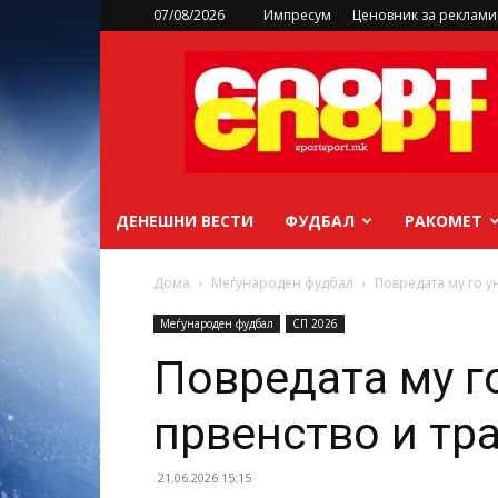
07/08/2026
Импресум
Ценовник за реклам
sportsport.mk
ДЕНЕШНИ ВЕСТИ
ФУДБАЛ
РАКОМЕТ
Дома
Меѓународен фудбал
Повредата му го у
Меѓународен фудбал
СП 2026
Повредата му г
првенство и тр
21.06.2026 15:15