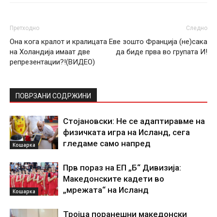
Претходно
Следно
Она кога кралот и кралицата
Еве зошто Франција (не)сака
на Холандија имаат две
да биде прва во групата И!
репрезентации?!(ВИДЕО)
ПОВРЗАНИ СОДРЖИНИ
Стојановски: Не се адаптиравме на
физичката игра на Исланд, сега
гледаме само напред
Кошарка
Прв пораз на ЕП „Б“ Дивизија:
Македонските кадети во
„мрежата“ на Исланд
Кошарка
Тројца поранешни македонски