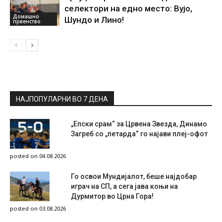
селектори на едно место: Вујо,
Домашно
Шундо и Лино!
првенство
НАЈПОПУЛАРНИ ВО 7 ДЕНА
„Епски срам“ за Црвена Звезда, Динамо
Загреб со „петарда“ го најави плеј-офот
posted on 04.08.2026
Го освои Мундијалот, беше најдобар
играч на СП, а сега јава коњи на
Дурмитор во Црна Гора!
posted on 03.08.2026