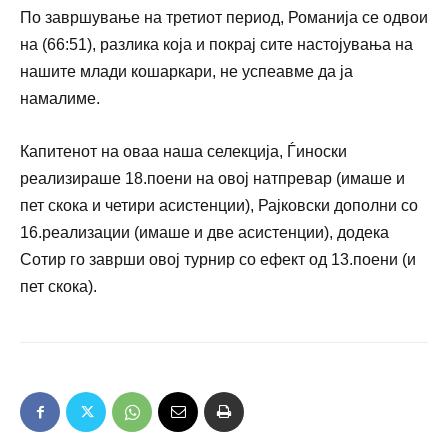
По завршување на третиот период, Романија се одвои
на (66:51), разлика која и покрај сите настојувања на
нашите млади кошаркари, не успеавме да ја
намалиме.
Капитенот на оваа наша селекција, Ѓиноски
реализираше 18.поени на овој натпревар (имаше и
пет скока и четири асистенции), Рајковски дополни со
16.реализации (имаше и две асистенции), додека
Сотир го заврши овој турнир со ефект од 13.поени (и
пет скока).