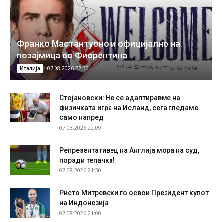
Франко Мастантуоно и официјално на
позајмица во Фиорентина
07.08.2026 22:30
Италија
Стојановски: Не се адаптиравме на
физичката игра на Исланд, сега гледаме
само напред
07.08.2026 22:09
Репрезентативец на Англија мора на суд,
поради тепачка!
07.08.2026 21:30
Ристо Митревски го освои Президент купот
на Индонезија
07.08.2026 21:00