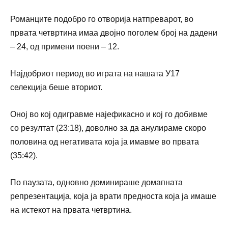
Романците подобро го отворија натпреварот, во
првата четвртина имаа двојно поголем број на дадени
– 24, од примени поени – 12.
Најдобриот период во играта на нашата У17
селекција беше вториот.
Оној во кој одигравме најефикасно и кој го добивме
со резултат (23:18), доволно за да анулираме скоро
половина од негативата која ја имавме во првата
(35:42).
По паузата, одновно доминираше домапната
репрезентација, која ја врати предноста која ја имаше
на истекот на првата четвртина.