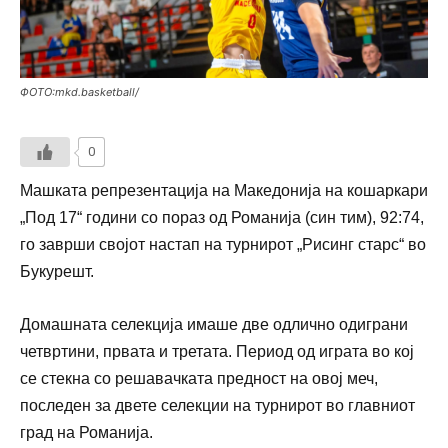
ФОТО:mkd.basketball/
0
Машката репрезентација на Македонија на кошаркари
„Под 17“ години со пораз од Романија (син тим), 92:74,
го заврши својот настап на турнирот „Рисинг старс“ во
Букурешт.
Домашната селекција имаше две одлично одиграни
четвртини, првата и третата. Период од играта во кој
се стекна со
решавачката
предност на овој меч,
последен за двете селекции на турнирот во главниот
град на Романија.