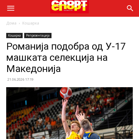
Дома
Кошарка
Кошарка
Репрезентација
Романија подобра од У-17
машката селекција на
Македонија
21.06.2026 17:19