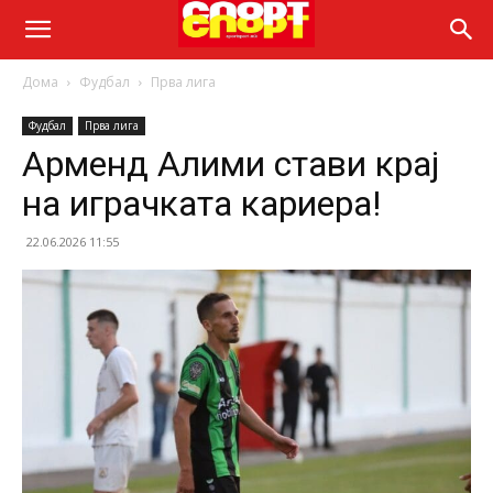
Дома
Фудбал
Прва лига
Фудбал
Прва лига
Арменд Алими стави крај
на играчката кариера!
22.06.2026 11:55