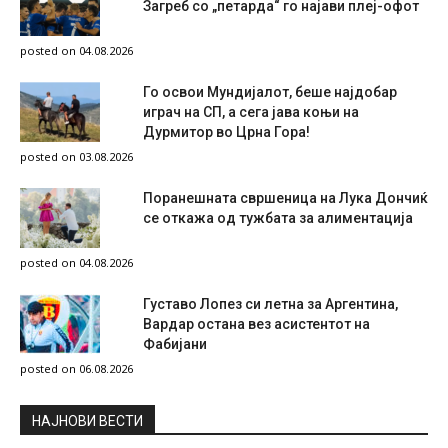
Загреб со „петарда“ го најави плеј-офот
posted on 04.08.2026
Го освои Мундијалот, беше најдобар
играч на СП, а сега јава коњи на
Дурмитор во Црна Гора!
posted on 03.08.2026
Поранешната свршеница на Лука Дончиќ
се откажа од тужбата за алиментација
posted on 04.08.2026
Густаво Лопез си летна за Аргентина,
Вардар остана вез асистентот на
Фабијани
posted on 06.08.2026
НAЈНОВИ ВЕСТИ