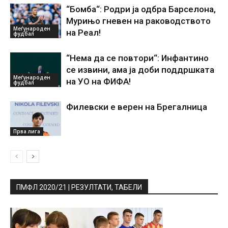
“Бомба“: Родри ја одбра Барселона,
Мурињо гневен на раководството
Меѓународен
на Реал!
фудбал
“Нема да се повтори“: Инфантино
се извини, ама ја доби поддршката
Меѓународен
на УО на ФИФА!
фудбал
Филевски е верен на Брегалница
Прва лига
ПМФЛ 2020/21 | РЕЗУЛТАТИ, ТАБЕЛИ