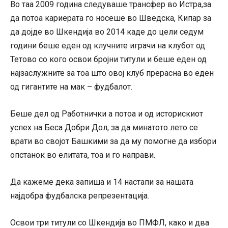
Во таа 2009 година следуваше трансфер во Истра,за
да потоа кариерата го носеше во Шведска, Кипар за
да дојде во Шкендија во 2014 каде до цели седум
години беше еден од клучните играчи на клубот од
Тетово со кого освои бројни титули и беше еден од
најзаслужните за тоа што овој клуб прерасна во еден
од гигантите на мак – фудбалот.
Беше дел од Работнички а потоа и од историскиот
успех на Беса Добри Дол, за да минатото лето се
врати во својот Башкими за да му помогне да избори
опстанок во елитата, тоа и го направи.
Да кажеме дека запиша и 14 настапи за нашата
најдобра фудбалска репрезентација.
Освои три титули со Шкендија во ПМФЛ, како и два