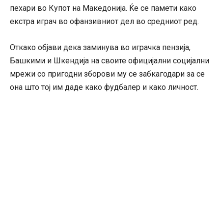
пехари во Купот на Македонија. Ќе се памети како
екстра играч во офанзивниот дел во средниот ред.
Откако објави дека заминува во играчка пензија,
Башкими и Шкендија на своите официјални социјални
мрежи со пригодни зборови му се забкагодари за се
она што тој им даде како фудбалер и како личност.