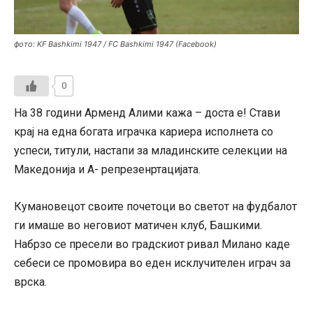
фото: KF Bashkimi 1947 / FC Bashkimi 1947 (Facebook)
0
На 38 години Арменд Алими кажа – доста е! Стави
крај на една богата играчка кариера исполнета со
успеси, титули, настапи за младинските селекции на
Македонија и А- репрезенртацијата.
Кумановецот своите почетоци во светот на фудбалот
ги имаше во неговиот матичен клуб, Башкими.
Набрзо се пресели во градскиот ривал Милано каде
себеси се промовира во еден исклучителен играч за
врска.