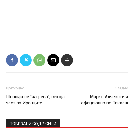
Претходно
Следно
Шпанија се “загрева“, секоја
Марко Алчевски и
чест за Иранците
официјално во Тиквеш
ПОВРЗАНИ СОДРЖИНИ