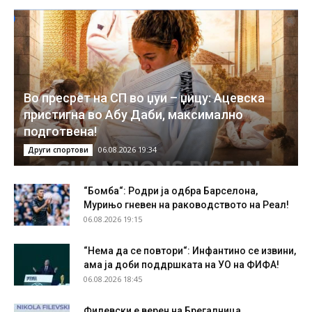
Во пресрет на СП во џуи – џицу: Ацевска
пристигна во Абу Даби, максимално
подготвена!
06.08.2026 19:34
Други спортови
“Бомба“: Родри ја одбра Барселона,
Мурињо гневен на раководството на Реал!
06.08.2026 19:15
“Нема да се повтори“: Инфантино се извини,
ама ја доби поддршката на УО на ФИФА!
06.08.2026 18:45
Филевски е верен на Брегалница