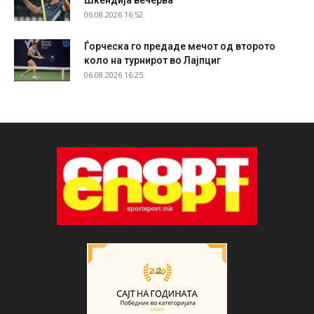
Шкендија вечерва
06.08.2026 16:52
Ѓорческа го предаде мечот од второто
коло на турнирот во Лајпциг
06.08.2026 16:25