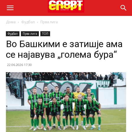
Дома
Фудбал
Прва лига
Фудбал
Прва лига
ТОП
Во Башкими е затишје ама
се најавува „голема бура“
22.06.2026 17:30