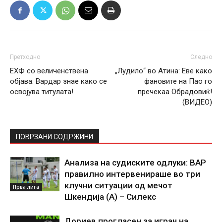
Претходно
Следно
ЕХФ со величенствена
„Лудило“ во Атина: Еве како
објава: Вардар знае како се
фановите на Пао го
освојува титулата!
пречекаа Обрадовиќ!
(ВИДЕО)
ПОВРЗАНИ СОДРЖИНИ
Анализа на судиските одлуки: ВАР
правилно интервенираше во три
клучни ситуации од мечот
Прва лига
Шкендија (А) – Силекс
Дориев прогласен за играч на