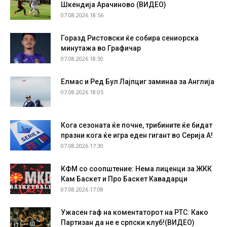
Шкендија Арачиново (ВИДЕО)
07.08.2026 18:56
Горазд Ристовски ќе собира сениорска
минутажа во Графичар
07.08.2026 18:30
Елмас и Ред Бул Лајпциг заминаа за Англија
07.08.2026 18:05
Кога сезоната ќе почне, трибините ќе бидат
празни кога ќе игра еден гигант во Серија А!
07.08.2026 17:30
КФМ со соопштение: Нема лиценци за ЖКК
Кам Баскет и Про Баскет Кавадарци
07.08.2026 17:08
Ужасен гаф на коментаторот на РТС: Како
Партизан да не е српски клуб!(ВИДЕО)