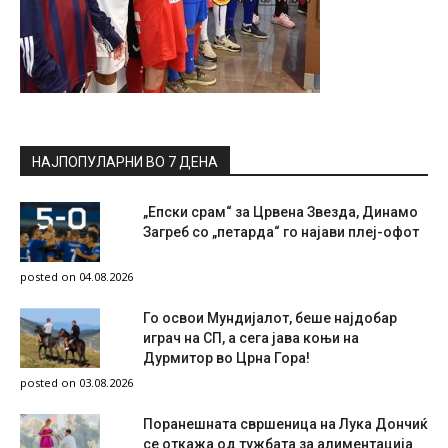
НАЈПОПУЛАРНИ ВО 7 ДЕНА
„Епски срам“ за Црвена Звезда, Динамо
Загреб со „петарда“ го најави плеј-офот
posted on 04.08.2026
Го освои Мундијалот, беше најдобар
играч на СП, а сега јава коњи на
Дурмитор во Црна Гора!
posted on 03.08.2026
Поранешната свршеница на Лука Дончиќ
се откажа од тужбата за алиментација