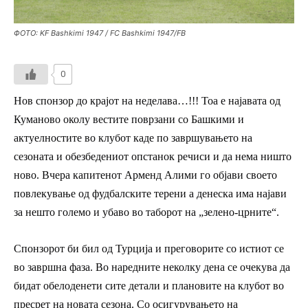
ФОТО: KF Bashkimi 1947 / FC Bashkimi 1947/FB
0
Нов спонзор до крајот на неделава…!!! Тоа е најавата од
Куманово околу вестите поврзани со Башкими и
актуелностите во клубот каде по завршувањето на
сезоната и обезбедениот опстанок речиси и да нема ништо
ново. Вчера капитенот Арменд Алими го објави своето
повлекување од фудбалските терени а денеска има најави
за нешто големо и убаво во таборот на „зелено-црните“.
Спонзорот би бил од Турција и преговорите со истиот се
во завршна фаза. Во наредните неколку дена се очекува да
бидат обелоденети сите детали и плановите на клубот во
пресрет на новата сезона. Со осигурувањето на