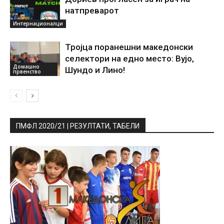
натпреварот
Интернационалци
Тројца поранешни македонски
селектори на едно место: Вујо,
Домашно
Шундо и Лино!
првенство
ПМФЛ 2020/21 | РЕЗУЛТАТИ, ТАБЕЛИ