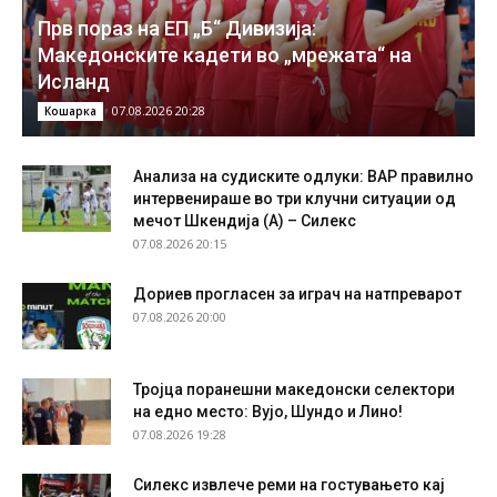
Прв пораз на ЕП „Б“ Дивизија:
Македонските кадети во „мрежата“ на
Исланд
07.08.2026 20:28
Кошарка
Анализа на судиските одлуки: ВАР правилно
интервенираше во три клучни ситуации од
мечот Шкендија (А) – Силекс
07.08.2026 20:15
Дориев прогласен за играч на натпреварот
07.08.2026 20:00
Тројца поранешни македонски селектори
на едно место: Вујо, Шундо и Лино!
07.08.2026 19:28
Силекс извлече реми на гостувањето кај