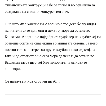
финансиската контрукција ќе се тргне и во офанзива за
создавање на силен и конкурентен тим.
Она што му е кажано на Аворнио е тоа дека ќе му бидат
исплатени сите долгови и дека тој мора да остане во
Башкими. Аворнио е најдобриот фудбалер на клубот кој ги
бранеше боите на оваа екипа во минатата сезона. За него
постои голем интерес од други клубови како од земјава
така и од странство но сега мора да чека и да остане во
Башкими затоа што тој бил приоритет и на новите
спонзори.
Се најавува и нов стручен штаб…