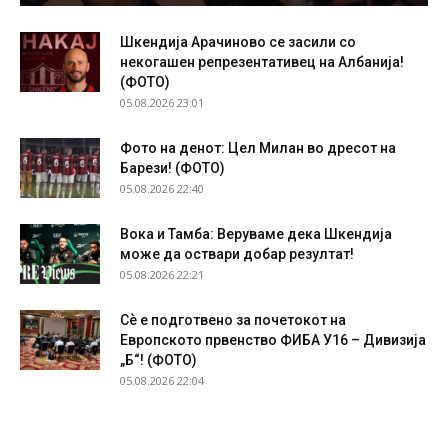
Шкендија Арачиново се засили со
некогашен репрезентативец на Албанија!
(ФОТО)
05.08.2026 23:01
Фото на денот: Цел Милан во дресот на
Барези! (ФОТО)
05.08.2026 22:40
Вока и Тамба: Веруваме дека Шкендија
може да оствари добар резултат!
05.08.2026 22:21
Сѐ е подготвено за почетокот на
Европското првенство ФИБА У16 – Дивизија
„Б“! (ФОТО)
05.08.2026 22:04