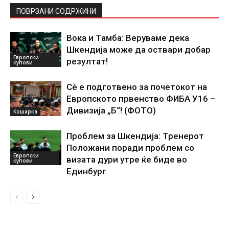
ПОВРЗАНИ СОДРЖИНИ
Вока и Тамба: Веруваме дека
Шкендија може да оствари добар
Европски
резултат!
купови
Сѐ е подготвено за почетокот на
Европското првенство ФИБА У16 –
Дивизија „Б“! (ФОТО)
Кошарка
Проблем за Шкендија: Тренерот
Положани поради проблем со
Европски
визата дури утре ќе биде во
купови
Единбург