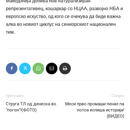
Македонија добива нов натурализиран
репрезентативец, кошаркар со НЦАА, развојно НБА и
европско искуство, од кого се очекува да биде важна
алка во новиот циклус на сениорскиот национален
тим.
Претходно
Следно
Струга ТЛ од денеска во
Меси прво промаши пенал па
“погон“!(ФОТО)
потоа испиша историја!
(ВИДЕО)