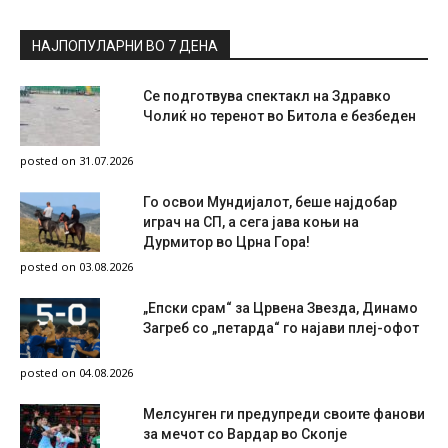
НАЈПОПУЛАРНИ ВО 7 ДЕНА
Се подготвува спектакл на Здравко
Чолиќ но теренот во Битола е безбеден
posted on 31.07.2026
Го освои Мундијалот, беше најдобар
играч на СП, а сега јава коњи на
Дурмитор во Црна Гора!
posted on 03.08.2026
„Епски срам“ за Црвена Звезда, Динамо
Загреб со „петарда“ го најави плеј-офот
posted on 04.08.2026
Мелсунген ги предупреди своите фанови
за мечот со Вардар во Скопје