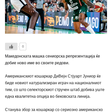
0
Македонската машка сениорска репрезентација ќе
добие ново име во своите редови.
Американскиот кошаркар ДиВејн Стјуарт Јуниор ќе
биде новиот натурализиран играч на националниот
тим, со што селекторскиот стручен штаб добива уште
една квалитетна опција во бековската линија.
Станува збор за кошаркар со сериозно американско