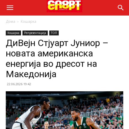
Дома
Кошарка
Кошарка
Репрезентација
ТОП
ДиВејн Стјуарт Јуниор –
новата американска
енергија во дресот на
Македонија
22.06.2026 19:42