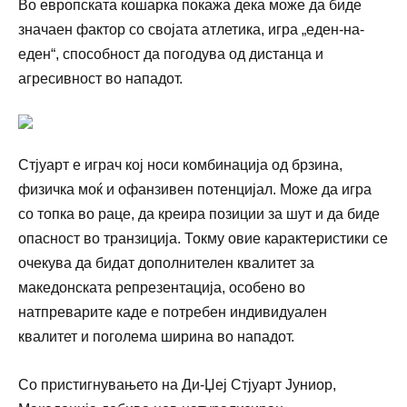
Во европската кошарка покажа дека може да биде
значаен фактор со својата атлетика, игра „еден-на-
еден“, способност да погодува од дистанца и
агресивност во нападот.
Стјуарт е играч кој носи комбинација од брзина,
физичка моќ и офанзивен потенцијал. Може да игра
со топка во раце, да креира позиции за шут и да биде
опасност во транзиција. Токму овие карактеристики се
очекува да бидат дополнителен квалитет за
македонската репрезентација, особено во
натпреварите каде е потребен индивидуален
квалитет и поголема ширина во нападот.
Со пристигнувањето на Ди-Џеј Стјуарт Јуниор,