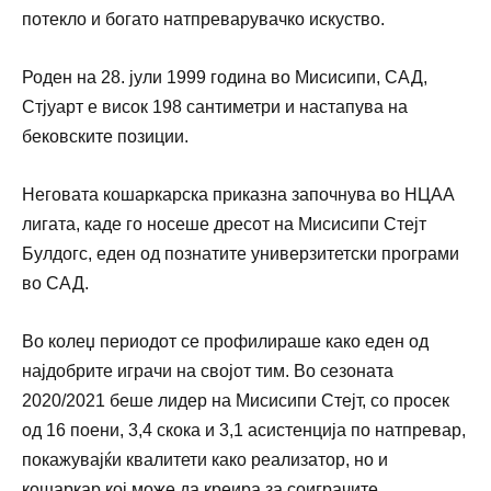
потекло и богато натпреварувачко искуство.
Роден на 28. јули 1999 година во Мисисипи, САД,
Стјуарт е висок 198 сантиметри и настапува на
бековските позиции.
Неговата кошаркарска приказна започнува во НЦАА
лигата, каде го носеше дресот на Мисисипи Стејт
Булдогс, еден од познатите универзитетски програми
во САД.
Во колеџ периодот се профилираше како еден од
најдобрите играчи на својот тим. Во сезоната
2020/2021 беше лидер на Мисисипи Стејт, со просек
од 16 поени, 3,4 скока и 3,1 асистенција по натпревар,
покажувајќи квалитети како реализатор, но и
кошаркар кој може да креира за соиграчите.