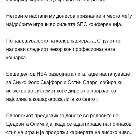
Неговите настапи му донесоа признание и место меѓу
најдобрите играчи во силната SEC конференција.
По завршувањето на колеџ кариерата, Стјуарт го
направи следниот чекор кон професионалната
кошарка.
Беше дел од НБА развојната лига, каде настапуваше
за Сиукс Фолс Скајфорс и Остин Спарс, собирајќи
искуство во системот кој е директно поврзан со
најсилната кошаркарска лига во светот.
Европскиот предизвик го донесе во редовите на
Цедевита Олимпија, каде се адаптираше на поинаков
стил на игра и ја продолжи кариерата на високо ниво.