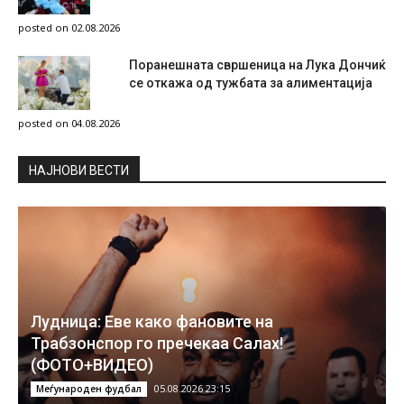
posted on 02.08.2026
Поранешната свршеница на Лука Дончиќ
се откажа од тужбата за алиментација
posted on 04.08.2026
НAЈНОВИ ВЕСТИ
Лудница: Еве како фановите на
Трабзонспор го пречекаа Салах!
(ФОТО+ВИДЕО)
05.08.2026 23:15
Меѓународен фудбал