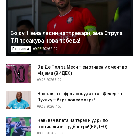
Бојку: Нема лесни натпревари, ама Струга
ТЛ посакува нова победа!
09.08.2026 9:00
Прва лига
Од Де Пол за Меси – емотивен момент во
Мајами (ВИДЕО)
09.08.2026 8:27
Наполи ја отфрли понудата на Фенер за
Лукаку – бара повеќе пари!
09.08.2026 7:53
Навивач влета на терен и удри по
гостинските фудбалери!(ВИДЕО)
08.08.2026 23:02