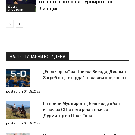
второто коло на турнирот во
Други
Лајпциг
спортови
НАЈПОПУЛАРНИ ВО 7 ДЕНА
„Епски срам“ за Црвена Звезда, Динамо
Загреб со „петарда“ го најави плеј-офот
posted on 04.08.2026
Го освои Мундијалот, беше најдобар
играч на СП, а сега јава коњи на
Дурмитор во Црна Гора!
posted on 03.08.2026