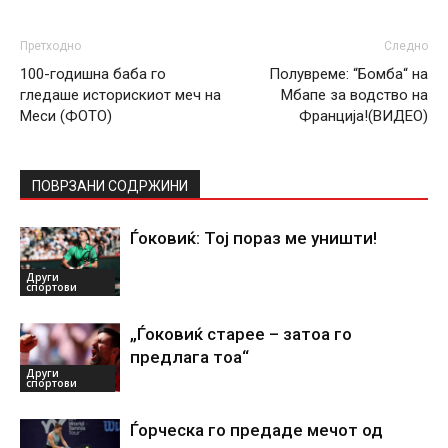
Претходно
Следно
100-годишна баба го
Полувреме: “Бомба“ на
гледаше историскиот меч на
Мбапе за водство на
Меси (ФОТО)
Франција!(ВИДЕО)
ПОВРЗАНИ СОДРЖИНИ
Ѓоковиќ: Тој пораз ме уништи!
Други
спортови
„Ѓоковиќ старее – затоа го
предлага тоа“
Други
спортови
Ѓорческа го предаде мечот од