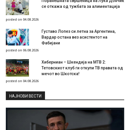
Поранешната свршеница на Лука Дончиќ
се откажа од тужбата за алиментација
posted on 04.08.2026
Густаво Лопез си летна за Аргентина,
Вардар остана вез асистентот на
Фабијани
posted on 06.08.2026
Хиберниан – Шкендија на МТВ 2:
Тетовскиот клуб ги откупи ТВ правата од
мечот во Шкотска!
posted on 04.08.2026
НAЈНОВИ ВЕСТИ