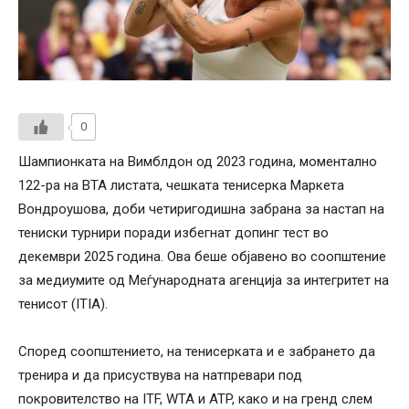
0
Шампионката на Вимблдон од 2023 година, моментално
122-ра на ВТА листата, чешката тенисерка Маркета
Вондроушова, доби четиригодишна забрана за настап на
тениски турнири поради избегнат допинг тест во
декември 2025 година. Ова беше објавено во соопштение
за медиумите од Меѓународната агенција за интегритет на
тенисот (ITIA).
Според соопштението, на тенисерката и е забрането да
тренира и да присуствува на натпревари под
покровителство на ITF, WTA и ATP, како и на гренд слем