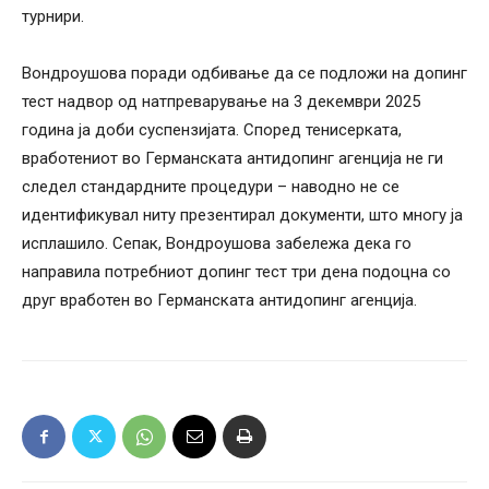
турнири.
Вондроушова поради одбивање да се подложи на допинг
тест надвор од натпреварување на 3 декември 2025
година ја доби суспензијата. Според тенисерката,
вработениот во Германската антидопинг агенција не ги
следел стандардните процедури – наводно не се
идентификувал ниту презентирал документи, што многу ја
исплашило. Сепак, Вондроушова забележа дека го
направила потребниот допинг тест три дена подоцна со
друг вработен во Германската антидопинг агенција.