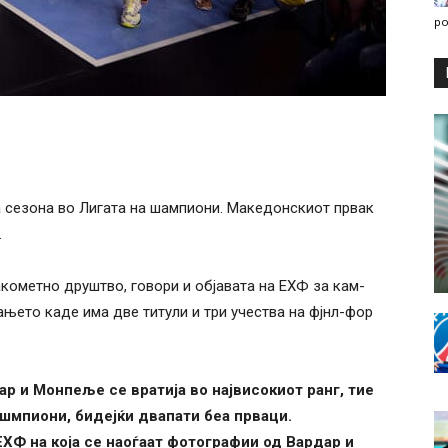
po
а сезона во Лигата на шампиони. Македонскиот првак
.
кометно друштво, говори и објавата на ЕХФ за кам-
њето каде има две титули и три учества на фјнл-фор
ар и Монпеље се вратија во највисокиот ранг, тие
а шмпиони, бидејќи двапати беа прваци.
ЕХФ на која се наоѓаат фотографии од Вардар и