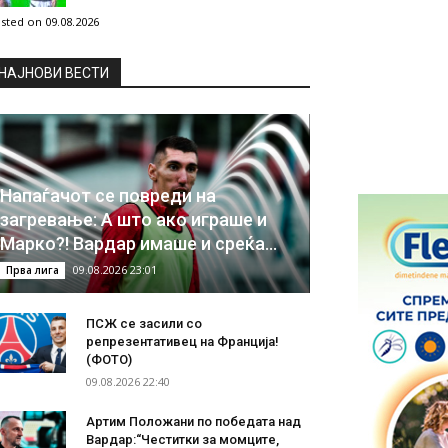
sted on 09.08.2026
НAЈНОВИ ВЕСТИ
Напаѓачот се повреди на
загревање: А што ако играше и
Марко?! Вардар имаше и среќа…
09.08.2026 23:01
Прва лига
ПСЖ се засили со
репрезентативец на Франција!
(ФОТО)
09.08.2026 22:40
Артим Положани по победата над
Вардар:“Честитки за момците,