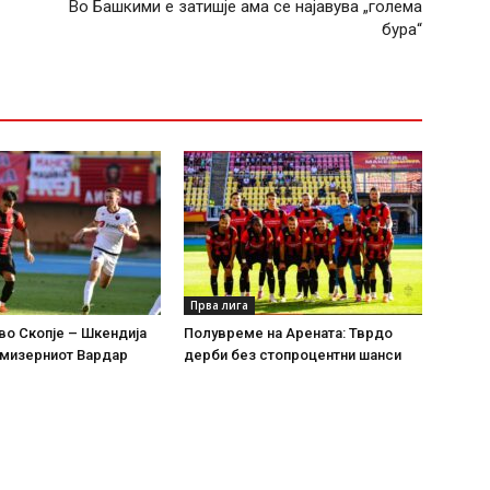
Во Башкими е затишје ама се најавува „голема
бура“
Прва лига
во Скопје – Шкендија
Полувреме на Арената: Тврдо
 мизерниот Вардар
дерби без стопроцентни шанси