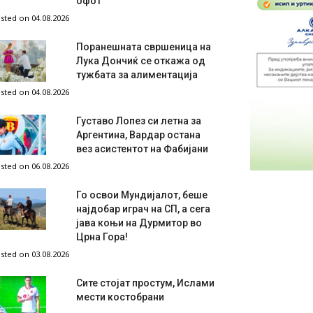
офот
sted on 04.08.2026
Поранешната свршеница на
Лука Дончиќ се откажа од
тужбата за алиментација
sted on 04.08.2026
Густаво Лопез си летна за
Аргентина, Вардар остана
вез асистентот на Фабијани
sted on 06.08.2026
Го освои Мундијалот, беше
најдобар играч на СП, а сега
јава коњи на Дурмитор во
Црна Гора!
sted on 03.08.2026
Сите стојат простум, Ислами
мести костобрани