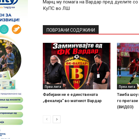
Мајнц му помага на Вардар пред дуелите со
КуПС во ЛШ
ПОВРЗАНИ СОДРЖИНИ
Прва лига
Прва лига
Фабијани не е единствената
Тамба шоу 
„фекалија“ во матниот Вардар
го прегази
(ВИДЕО)