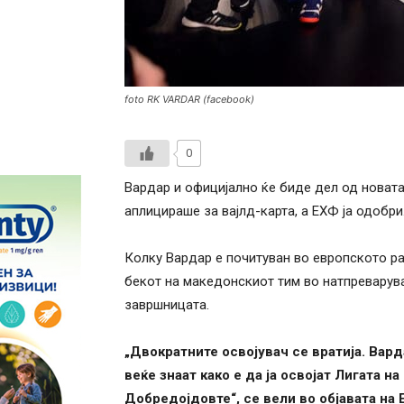
foto RK VARDAR (facebook)
0
Вардар и официјално ќе биде дел од новат
аплицираше за вајлд-карта, а ЕХФ ја одобри
Колку Вардар е почитуван во европското ра
бекот на македонскиот тим во натпреварува
завршницата.
„Двократните освојувач се вратија. Вард
веќе знаат како е да ја освојат Лигата н
Добредојдовте“, се вели во објавата на 