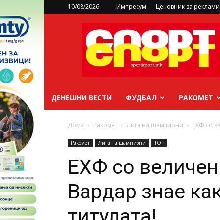
10/08/2026
Импресум
Ценовник за реклам
sportsport.mk
ДЕНЕШНИ ВЕСТИ
ФУДБАЛ
РАКОМЕТ
Дома
Ракомет
Лига на шампиони
ЕХФ со ве
Ракомет
Лига на шампиони
ТОП
ЕХФ со величен
Вардар знае как
титулата!