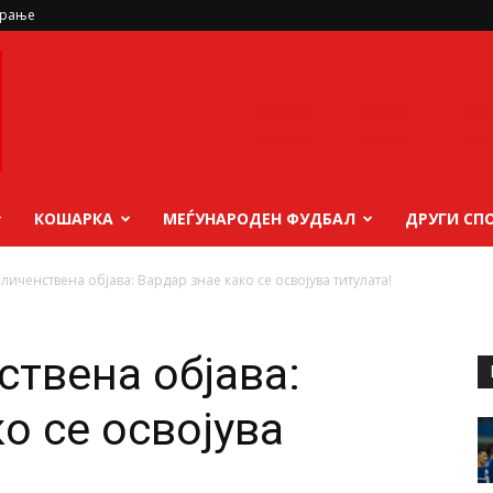
ирање
КОШАРКА
МЕЃУНАРОДЕН ФУДБАЛ
ДРУГИ СП
личенствена објава: Вардар знае како се освојува титулата!
ствена објава:
о се освојува