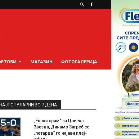
ОРТОВИ
МАГАЗИН
ФОТОГАЛЕРИЈА
НАЈПОПУЛАРНИ ВО 7 ДЕНА
„Епски срам“ за Црвена
Звезда, Динамо Загреб со
„петарда“ го најави плеј-