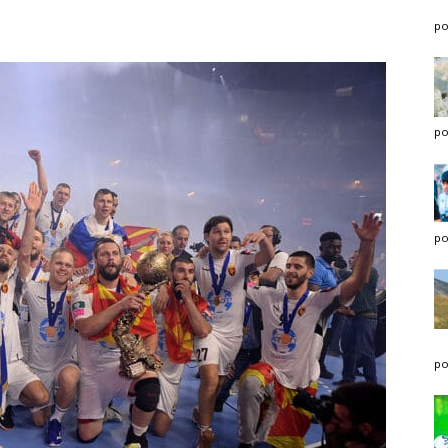
po
po
po
po