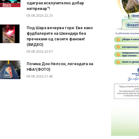
одиграа исклучително добар
натпревар“!
09.08.2026 22:25
Под Шара вечерва гори: Еве како
фудбалерите на Шкендија беа
пречекани од своите фанови!
(ВИДЕО)
09.08.2026 22:07
Почина Дон Нелсон, легендата на
НБА!(ФОТО)
09.08.2026 21:40