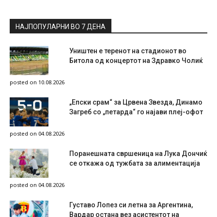
НАЈПОПУЛАРНИ ВО 7 ДЕНА
Уништен е теренот на стадионот во
Битола од концертот на Здравко Чолиќ
posted on 10.08.2026
„Епски срам“ за Црвена Звезда, Динамо
Загреб со „петарда“ го најави плеј-офот
posted on 04.08.2026
Поранешната свршеница на Лука Дончиќ
се откажа од тужбата за алиментација
posted on 04.08.2026
Густаво Лопез си летна за Аргентина,
Вардар остана вез асистентот на