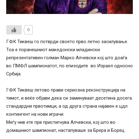
0
ГФК Тиквеш го потврди своето прво летно засилување.
Тоа е поранешниот македонски младински
репрезентативен голман Марко Алчевски кој што доаѓа
во ПМФЛ шампионатот, по епизодите во Израел односно
Србија.
ГФК Тиквеш летово прави сериозна реконструкција на
тимот, и веќе објави дека си заминуваат десетина досега
стандардни првотимци, а од друга страна најавен е цдл
контингент на нови играчи.
Меѓу нив ете прв пристигнува Алчевски, кој што во
домашниот шампионат, настапуваше за Брера и Борец.