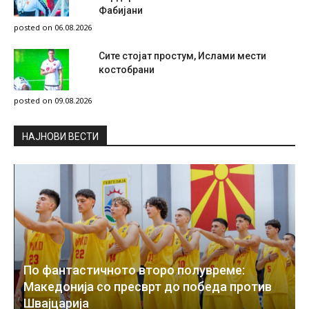
Фабијани
posted on 06.08.2026
Сите стојат простум, Ислами мести
костобрани
posted on 09.08.2026
НAЈНОВИ ВЕСТИ
По фантастичното второ полувреме:
Македонија со пресврт до победа против
Швајцарија