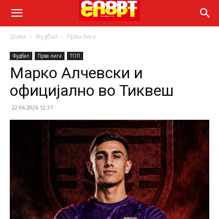
Дома
Фудбал
Прва лига
Фудбал
Прва лига
ТОП
Марко Алчевски и
официјално во Тиквеш
22.06.2026 12:37