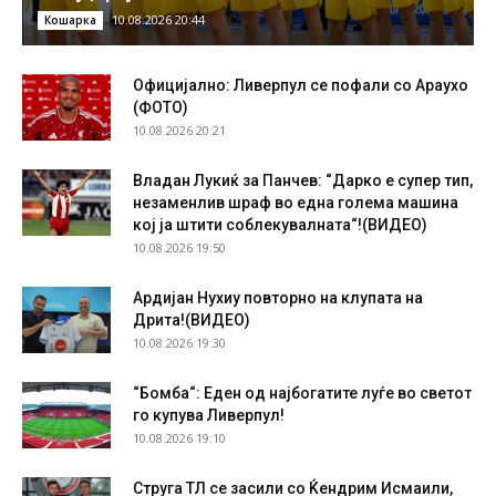
10.08.2026 20:44
Кошарка
Официјално: Ливерпул се пофали со Араухо
(ФОТО)
10.08.2026 20:21
Владан Лукиќ за Панчев: “Дарко е супер тип,
незаменлив шраф во една голема машина
кој ја штити соблекувалната“!(ВИДЕО)
10.08.2026 19:50
Ардијан Нухиу повторно на клупата на
Дрита!(ВИДЕО)
10.08.2026 19:30
“Бомба“: Еден од најбогатите луѓе во светот
го купува Ливерпул!
10.08.2026 19:10
Струга ТЛ се засили со Ќендрим Исмаили,