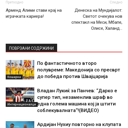
Претходно
Следно
Арменд Алими стави крај на
Денеска на Мундијалот:
играчката кариера!
Светот очекува нов
спектакл на Меси, Мбапе,
Олисе, Халанд…
ПОВРЗАНИ СОДРЖИНИ
По фантастичното второ
полувреме: Македонија со пресврт
до победа против Швајцарија
Кошарка
Владан Лукиќ за Панчев: “Дарко е
супер тип, незаменлив шраф во
една голема машина кој ја штити
Интернационалци
соблекувалната“!(ВИДЕО)
Ардијан Нухиу повторно на клупата