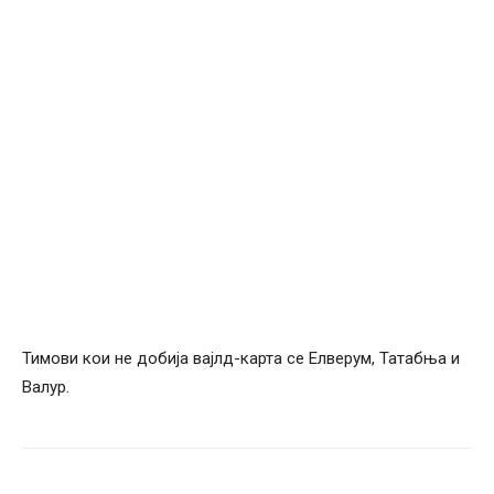
Тимови кои не добија вајлд-карта се Елверум, Татабња и
Валур.