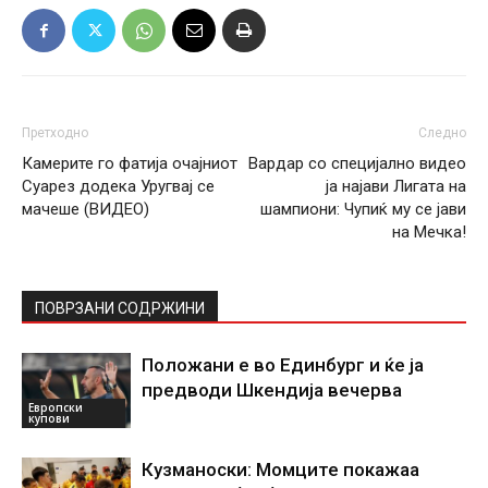
Претходно
Следно
Камерите го фатија очајниот
Вардар со специјално видео
Суарез додека Уругвај се
ја најави Лигата на
мачеше (ВИДЕО)
шампиони: Чупиќ му се јави
на Мечка!
ПОВРЗАНИ СОДРЖИНИ
Положани е во Единбург и ќе ја
предводи Шкендија вечерва
Европски
купови
Кузманоски: Момците покажаа