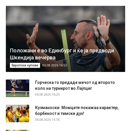
Положани е во Единбург и ќе ја предводи
Шкендија вечерва
06.08.2026 16:52
Европски купови
Ѓорческа го предаде мечот од второто
коло на турнирот во Лајпциг
06.08.2026 16:25
Кузманоски: Момците покажаа карактер,
борбеност и тимски дух!
06.08.2026 15:55