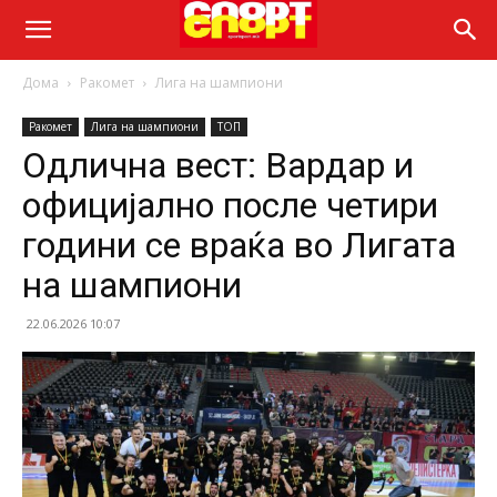
Дома
Ракомет
Лига на шампиони
Ракомет
Лига на шампиони
ТОП
Одлична вест: Вардар и
официјално после четири
години се враќа во Лигата
на шампиони
22.06.2026 10:07