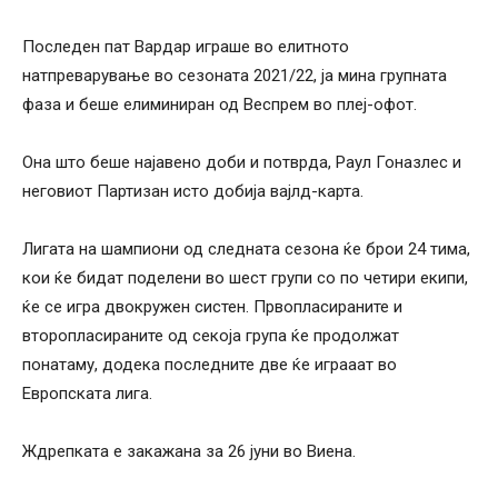
Последен пат Вардар играше во елитното
натпреварување во сезоната 2021/22, ја мина групната
фаза и беше елиминиран од Веспрем во плеј-офот.
Она што беше најавено доби и потврда, Раул Гоназлес и
неговиот Партизан исто добија вајлд-карта.
Лигата на шампиони од следната сезона ќе брои 24 тима,
кои ќе бидат поделени во шест групи со по четири екипи,
ќе се игра двокружен систен. Првопласираните и
второпласираните од секоја група ќе продолжат
понатаму, додека последните две ќе играаат во
Европската лига.
Ждрепката е закажана за 26 јуни во Виена.