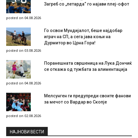
Загреб со „петарда“ го најави плеј-офот
posted on 04.08.2026
Го освои Мундијалот, беше најдобар
играч на СП, а сега јава коњи на
Дурмитор во Црна Гора!
posted on 03.08.2026
Поранешната свршеница на Лука Дончиќ
се откажа од тужбата за алиментација
posted on 04.08.2026
Мелсунген ги предупреди своите фанови
за мечот со Вардар во Скопје
posted on 02.08.2026
НAЈНОВИ ВЕСТИ