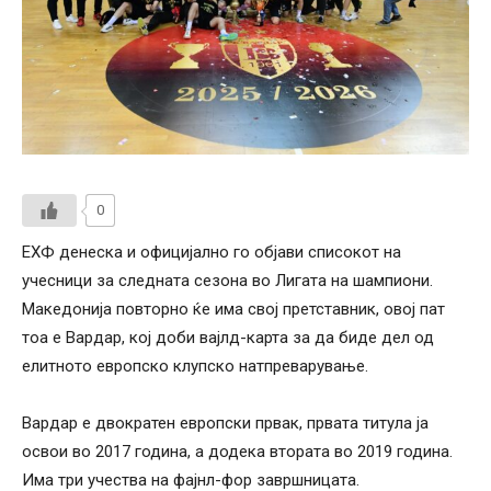
0
ЕХФ денеска и официјално го објави списокот на
учесници за следната сезона во Лигата на шампиони.
Македонија повторно ќе има свој претставник, овој пат
тоа е Вардар, кој доби вајлд-карта за да биде дел од
елитното европско клупско натпреварување.
Вардар е двократен европски првак, првата титула ја
освои во 2017 година, а додека втората во 2019 година.
Има три учества на фајнл-фор завршницата.