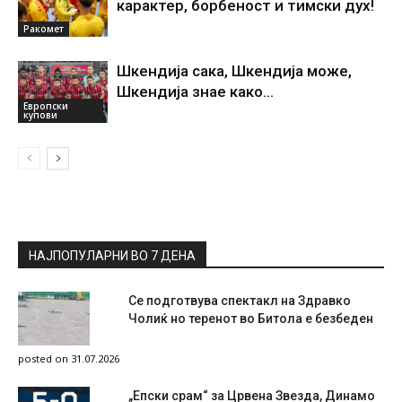
карактер, борбеност и тимски дух!
Ракомет
Шкендија сака, Шкендија може,
Шкендија знае како…
Европски
купови
НАЈПОПУЛАРНИ ВО 7 ДЕНА
Се подготвува спектакл на Здравко
Чолиќ но теренот во Битола е безбеден
posted on 31.07.2026
„Епски срам“ за Црвена Звезда, Динамо