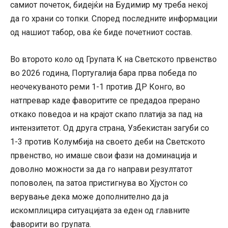
самиот почеток, бидејќи на Будимир му треба некој
да го храни со топки. Според последните информации
од нашиот табор, ова ќе биде почетниот состав.
Во второто коло од Групата К на Светското првенство
во 2026 година, Португалија бара прва победа по
неочекуваното реми 1-1 против ДР Конго, во
натпревар каде фаворитите се предадоа прерано
откако поведоа и на крајот скапо платија за пад на
интензитетот. Од друга страна, Узбекистан загуби со
1-3 против Колумбија на своето деби на Светското
првенство, но имаше свои фази на доминација и
доволно можности за да го направи резултатот
поповолен, па затоа пристигнува во Хјустон со
верување дека може дополнително да ја
искомплицира ситуацијата за еден од главните
фаворити во групата.