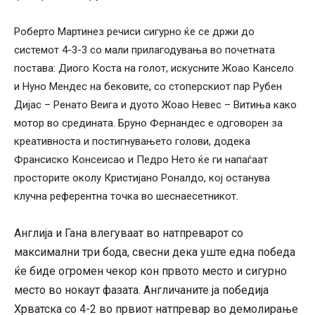
Роберто Мартинез речиси сигурно ќе се држи до
системот 4-3-3 со мали прилагодувања во почетната
постава: Диого Коста на голот, искусните Жоао Кансело
и Нуно Мендес на бековите, со стоперскиот пар Рубен
Дијас – Ренато Веига и дуото Жоао Невес – Витиња како
мотор во средината. Бруно Фернандес е одговорен за
креативноста и постигнувањето голови, додека
Франсиско Консеисао и Педро Нето ќе ги напаѓаат
просторите околу Кристијано Роналдо, кој останува
клучна референтна точка во шеснаесетникот.
Англија и Гана влегуваат во натпреварот со
максимални три бода, свесни дека уште една победа
ќе биде огромен чекор кон првото место и сигурно
место во нокаут фазата. Англичаните ја победија
Хрватска со 4-2 во првиот натпревар во демолирање