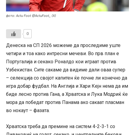
фото: Actu Foot @ActuFoot_ (X)
0
Денеска на СП 2026 можеме да проследиме уште
четири и тоа како интресни мечеви. Во прв план е
Португалија и секако Роналдо кои играат против
Узбекистан. Сите сакаме да видиме дали оваа супер
– селекција со својот капитен ќе почне ли конечно да
игра добар фудбал. На Англија и Хари Кејн нема да им
биде лесно против Гана, а Хрватска и Лука Модриќ ќе
мора да победат против Панама ако сакаат пласман
во нокаут – фазата.
Хрватска треба да премине на систем 4-2-3-1 со
Ливаковиќ на голот, секако, и централните бекови