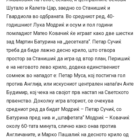
Шутало и Ќалета-Цар, заедно со Станишиќ и
Гвардиола во одбраната. Во средниот ред, 40-
годишниот Лука Модриќ и осум и пол години
помладиот Матео Ковачиќ ќе играат како две шестки
зад Мартин Батурина на „десетката“. Петар Сучиќ
треба да биде лажно десно крило, што отвора
простор за Станишиќ да игра од втор план, Перишиќ
е на неговото лево крило, додека единствениот
сомнеж во нападот е: Петар Муса, кој постигна гол
против Англија, или искусниот централен напаѓач Анте
Будимир, кој чека на својот прв настап на Светското
првенство. Доколку игра вториот, се очекува
средниот ред да бидат Модриќ – Петар Сучиќ, со
Батурина пред нив и „штафетата“ Модриќ – Ковачиќ
околу 60-тата минута, слично како онаа против
Англичаните, и Марко Пашалиќ на десното крило од