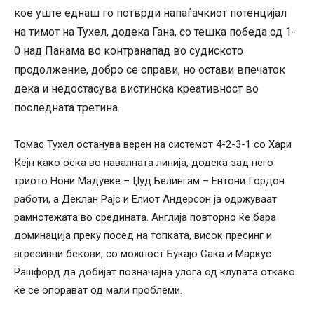
кое уште еднаш го потврди напаѓачкиот потенцијал
на тимот на Тухел, додека Гана, со тешка победа од 1-
0 над Панама во контранапад во судиското
продолжение, добро се справи, но остави впечаток
дека и недостасува вистинска креативност во
последната третина.
Томас Тухел останува верен на системот 4-2-3-1 со Хари
Кејн како оска во навалната линија, додека зад него
триото Нони Мадуеке – Џуд Белингам – Ентони Гордон
работи, а Деклан Рајс и Елиот Андерсон ја одржуваат
рамнотежата во средината. Англија повторно ќе бара
доминација преку посед на топката, висок пресинг и
агресивни бекови, со можност Букајо Сака и Маркус
Рашфорд да добијат позначајна улога од клупата откако
ќе се опорават од мали проблеми.