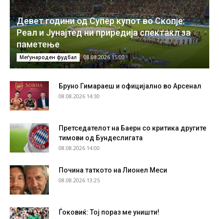
Девет години од Супер купот во Скопје:
Реал и Јунајтед ни приредија спектакл за
паметење
08.08.2026 15:00
Меѓународен фудбал
Бруно Гимараеш и официјално во Арсенал
08.08.2026 14:30
Претседателот на Баерн со критика другите
тимови од Бундеслигата
08.08.2026 14:00
Почина таткото на Лионел Меси
08.08.2026 13:25
Ѓоковиќ: Тој пораз ме уништи!