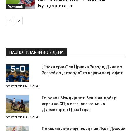
Бундеслигата
Германија
НАЈПОПУЛАРНИ ВО 7 ДЕНА
„Епски срам“ за Црвена Звезда, Динамо
Загреб со „петарда“ го најави плеј-офот
posted on 04.08.2026
Го освои Мундијалот, беше најдобар
играч на СП, а сега јава коњи на
Дурмитор во Црна Гора!
posted on 03.08.2026
Поранешната свршеница на Лука Дончиќ