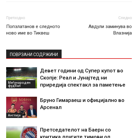
Претходно
Следно
Попзлатанов е следното
Авдули заминува во
ново име во Тиквеш
Влазнија
ПОВРЗАНИ СОДРЖИНИ
Девет години од Супер купот во
Скопје: Реал и Јунајтед ни
Меѓународен
приредија спектакл за паметење
фудбал
Бруно Гимараеш и официјално во
Арсенал
Англија
Претседателот на Баерн со
критика другите тимови од