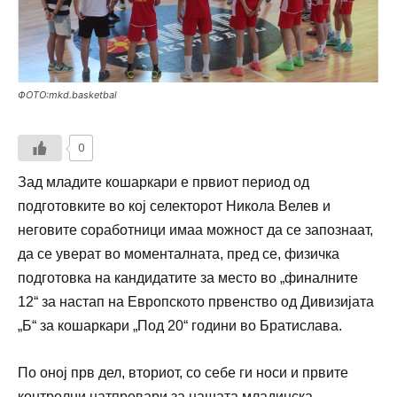
ФОТО:mkd.basketbal
0
Зад младите кошаркари е првиот период од
подготовките во кој селекторот Никола Велев и
неговите соработници имаа можност да се запознаат,
да се уверат во моменталната, пред се, физичка
подготовка на кандидатите за место во „финалните
12“ за настап на Европското првенство од Дивизијата
„Б“ за кошаркари „Под 20“ години во Братислава.
По оној прв дел, вториот, со себе ги носи и првите
контролни натпревари за нашата младинска