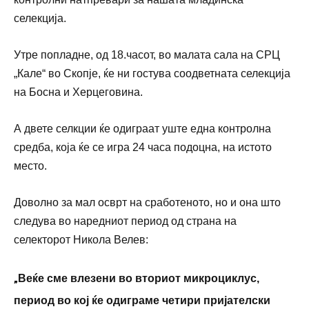
селекција.
Утре попладне, од 18.часот, во малата сала на СРЦ
„Кале“ во Скопје, ќе ни гостува соодветната селекција
на Босна и Херцеговина.
А двете селкции ќе одиграат уште една контролна
средба, која ќе се игра 24 часа подоцна, на истото
место.
Доволно за мал осврт на сработеното, но и она што
следува во наредниот период од страна на
селекторот Никола Велев:
„
Веќе сме влезени во вториот микроциклус,
период во кој ќе одиграме четири пријателски