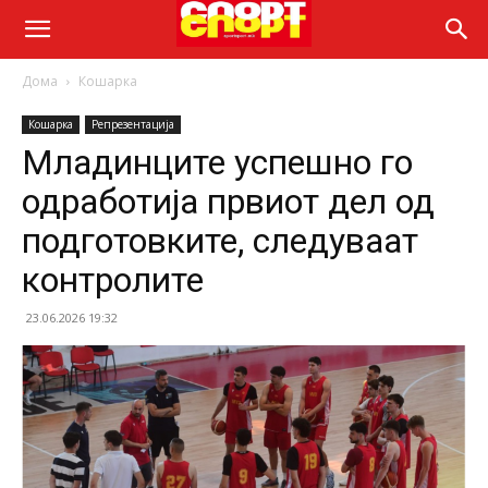
Дома
Кошарка
Кошарка
Репрезентација
Младинците успешно го
одработија првиот дел од
подготовките, следуваат
контролите
23.06.2026 19:32