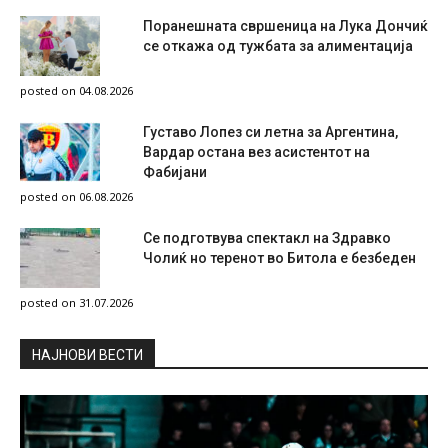
Поранешната свршеница на Лука Дончиќ
се откажа од тужбата за алиментација
posted on 04.08.2026
Густаво Лопез си летна за Аргентина,
Вардар остана вез асистентот на
Фабијани
posted on 06.08.2026
Се подготвува спектакл на Здравко
Чолиќ но теренот во Битола е безбеден
posted on 31.07.2026
НAЈНОВИ ВЕСТИ