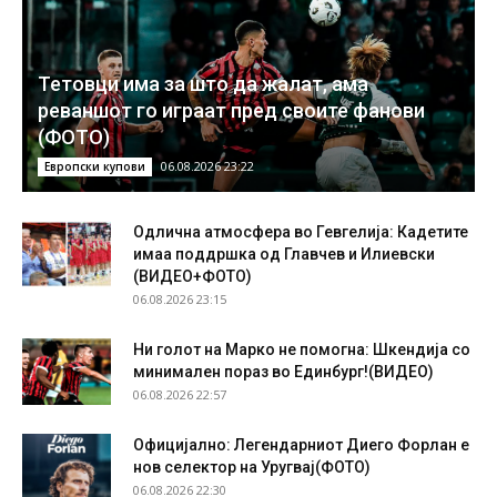
Тетовци има за што да жалат, ама
реваншот го играат пред своите фанови
(ФОТО)
06.08.2026 23:22
Европски купови
Одлична атмосфера во Гевгелија: Кадетите
имаа поддршка од Главчев и Илиевски
(ВИДЕО+ФОТО)
06.08.2026 23:15
Ни голот на Марко не помогна: Шкендија со
минимален пораз во Единбург!(ВИДЕО)
06.08.2026 22:57
Официјално: Легендарниот Диего Форлан е
нов селектор на Уругвај(ФОТО)
06.08.2026 22:30