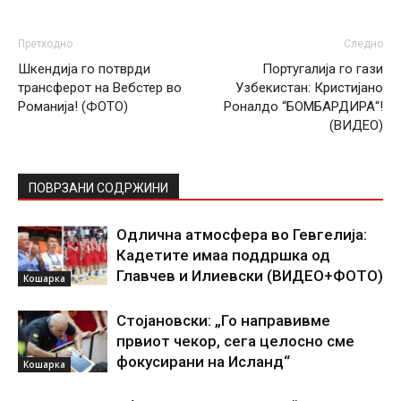
Претходно
Следно
Шкендија го потврди
Португалија го гази
трансферот на Вебстер во
Узбекистан: Кристијано
Романија! (ФОТО)
Роналдо “БОМБАРДИРА“!
(ВИДЕО)
ПОВРЗАНИ СОДРЖИНИ
Одлична атмосфера во Гевгелија:
Кадетите имаа поддршка од
Главчев и Илиевски (ВИДЕО+ФОТО)
Кошарка
Стојановски: „Го направивме
првиот чекор, сега целосно сме
фокусирани на Исланд“
Кошарка