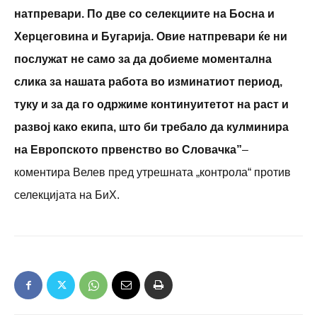
натпревари. По две со селекциите на Босна и
Херцеговина и Бугарија. Овие натпревари ќе ни
послужат не само за да добиеме моментална
слика за нашата работа во изминатиот период,
туку и за да го одржиме континуитетот на раст и
развој како екипа, што би требало да кулминира
на Европското првенство во Словачка”
–
коментира Велев пред утрешната „контрола“ против
селекцијата на БиХ.