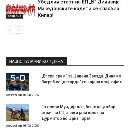
Убедлив старт на ЕП „Б“ Дивизија:
Македонските кадети се класа за
Кипар!
Кошарка
НАЈПОПУЛАРНИ ВО 7 ДЕНА
„Епски срам“ за Црвена Звезда, Динамо
Загреб со „петарда“ го најави плеј-офот
posted on 04.08.2026
Го освои Мундијалот, беше најдобар
играч на СП, а сега јава коњи на
Дурмитор во Црна Гора!
posted on 03.08.2026