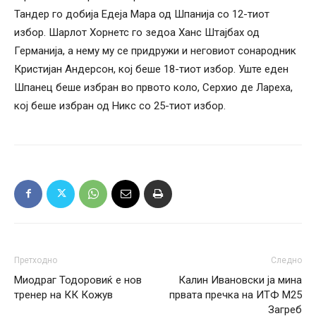
Тандер го добија Едеја Мара од Шпанија со 12-тиот
избор. Шарлот Хорнетс го зедоа Ханс Штајбах од
Германија, а нему му се придружи и неговиот сонародник
Кристијан Андерсон, кој беше 18-тиот избор. Уште еден
Шпанец беше избран во првото коло, Серхио де Лареха,
кој беше избран од Никс со 25-тиот избор.
Претходно
Следно
Миодраг Тодоровиќ е нов
Калин Ивановски ја мина
тренер на КК Кожув
првата пречка на ИТФ М25
Загреб