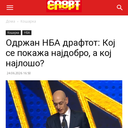
Дома
Кошарка
Кошарка
НБА
Одржан НБА драфтот: Кој
се покажа најдобро, а кој
најлошо?
24.06.2026 16:50