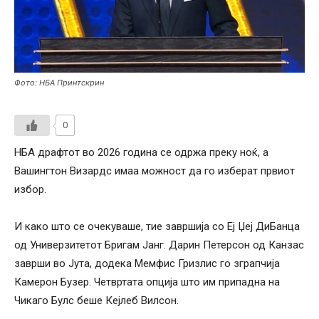
Фото: НБА Принтскрин
0
НБА драфтот во 2026 година се одржа преку ноќ, а
Вашингтон Визардс имаа можност да го изберат првиот
избор.
И како што се очекуваше, тие завршија со Еј Џеј ДиБанца
од Универзитетот Бригам Јанг. Дарин Петерсон од Канзас
заврши во Јута, додека Мемфис Гризлис го зграпчија
Камерон Бузер. Четвртата опција што им припадна на
Чикаго Булс беше Кејлеб Вилсон.