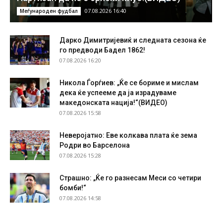
07.08.2026 16:40
Меѓународен фудбал
Дарко Димитријевиќ и следната сезона ќе
го предводи Бадел 1862!
07.08.2026 16:20
Никола Ѓорѓиев: „Ќе се бориме и мислам
дека ќе успееме да ја израдуваме
македонската нација!“(ВИДЕО)
07.08.2026 15:58
Неверојатно: Еве колкава плата ќе зема
Родри во Барселона
07.08.2026 15:28
Страшно: „Ќе го разнесам Меси со четири
бомби!“
07.08.2026 14:58