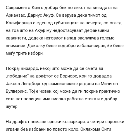
Сакраменто Кингс добија бек во ликот на ѕвездата на
Арканзас, Дариус Акуф. Се верува дека тимот од
Калифорнија е еден од губитниците на вечерта, со оглед
на тоа што на Акуф му недостасуваат дефанзивни
квалитети, додека неговиот напад заслужува големо
внимание. Доколку беше подобро избалансиран, ќе беше
меѓу трите избори.
Покрај Визардс, некој што може да се смета за
„победник“ на драфтот се Вориорс, кои го додадоа
Јаксел Лендборг од шампионските редови на Мичиген
Вулверинс. Тој е човек кој може да ги покрие практично
сите пет позиции, има висока работна етика и е добар
шутер.
На драфтот немаше српски кошаркари, а четири европски
играчи беа избрани во првото коло. Оклахома Сити