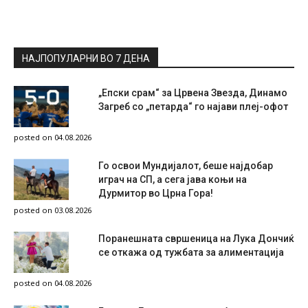
НАЈПОПУЛАРНИ ВО 7 ДЕНА
„Епски срам“ за Црвена Звезда, Динамо
Загреб со „петарда“ го најави плеј-офот
posted on 04.08.2026
Го освои Мундијалот, беше најдобар
играч на СП, а сега јава коњи на
Дурмитор во Црна Гора!
posted on 03.08.2026
Поранешната свршеница на Лука Дончиќ
се откажа од тужбата за алиментација
posted on 04.08.2026