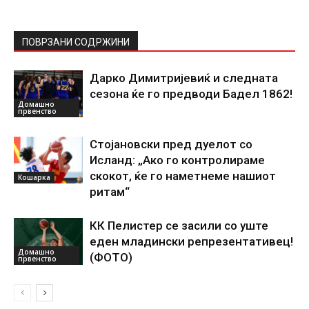
ПОВРЗАНИ СОДРЖИНИ
Дарко Димитријевиќ и следната
сезона ќе го предводи Бадел 1862!
Домашно
првенство
Стојановски пред дуелот со
Исланд: „Ако го контролираме
скокот, ќе го наметнеме нашиот
Кошарка
ритам“
КК Пелистер се засили со уште
еден младински репрезентативец!
Домашно
(ФОТО)
првенство