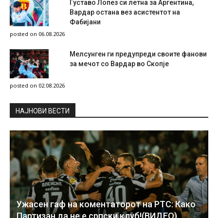
Густаво Лопез си летна за Аргентина,
Вардар остана вез асистентот на
Фабијани
posted on 06.08.2026
Мелсунген ги предупреди своите фанови
за мечот со Вардар во Скопје
posted on 02.08.2026
НAЈНОВИ ВЕСТИ
Ужасен гаф на коментаторот на РТС: Како
Партизан да не е српски клуб!(ВИДЕО)